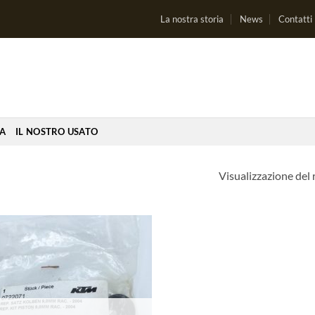
La nostra storia
News
Contatti
IA
IL NOSTRO USATO
Visualizzazione del 
Aggiungi
alla lista
dei
desideri