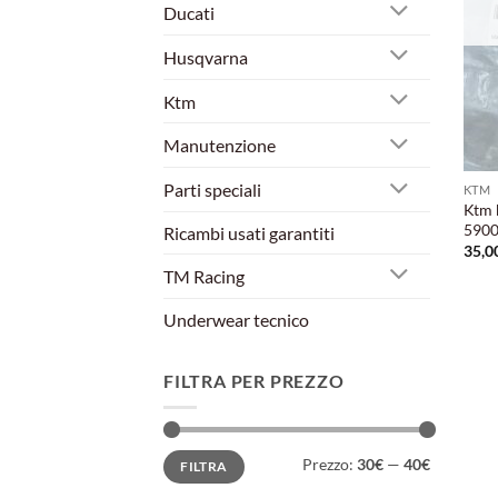
Ducati
Husqvarna
Ktm
Manutenzione
Parti speciali
KTM
Ktm 
5900
Ricambi usati garantiti
35,0
TM Racing
Underwear tecnico
FILTRA PER PREZZO
Prezzo
Prezzo
Prezzo:
30€
—
40€
FILTRA
Min
Max