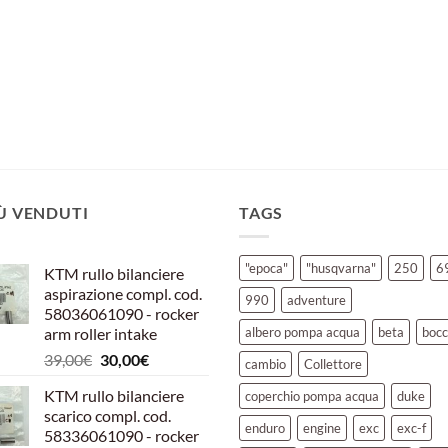
IÙ VENDUTI
TAGS
"epoca"
"husqvarna"
250
6
KTM rullo bilanciere
aspirazione compl. cod.
990
adventure
58036061090 - rocker
arm roller intake
albero pompa acqua
beta
bocc
Il
Il
39,00
€
30,00
€
cambio
Collettore
prezzo
prezzo
KTM rullo bilanciere
coperchio pompa acqua
duke
originale
attuale
scarico compl. cod.
era:
è:
enduro
engine
exc
exc-f
58336061090 - rocker
39,00€.
30,00€.