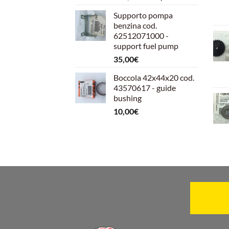
prezzo
prezzo
Supporto pompa
originale
attuale
benzina cod.
era:
è:
62512071000 -
599,00€.
540,00€.
support fuel pump
35,00
€
Boccola 42x44x20 cod.
43570617 - guide
bushing
10,00
€