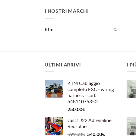
I NOSTRI MARCHI
Ktm
(1)
ULTIMI ARRIVI
I P
KTM Cablaggio
completo EXC - wiring
harness - cod.
54811075350
250,00
€
Just1 J22 Adrenaline
Red-blue
Il
Il
599,00
€
540,00
€