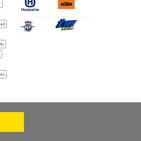
r
oad
lio
o
ato