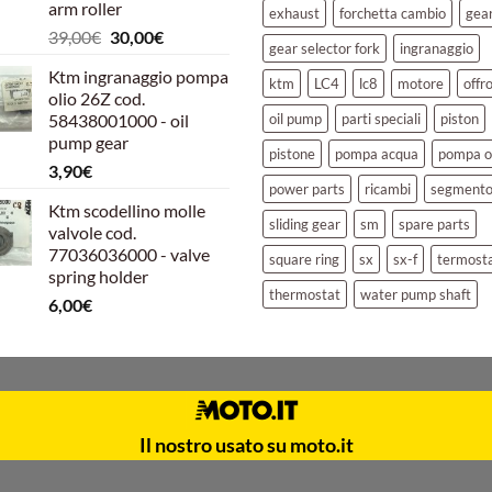
arm roller
exhaust
forchetta cambio
gea
Il
Il
39,00
€
30,00
€
gear selector fork
ingranaggio
prezzo
prezzo
Ktm ingranaggio pompa
originale
attuale
ktm
LC4
lc8
motore
offr
olio 26Z cod.
era:
è:
58438001000 - oil
oil pump
parti speciali
piston
39,00€.
30,00€.
pump gear
pistone
pompa acqua
pompa o
3,90
€
power parts
ricambi
segment
Ktm scodellino molle
sliding gear
sm
spare parts
valvole cod.
77036036000 - valve
square ring
sx
sx-f
termost
spring holder
thermostat
water pump shaft
6,00
€
Il nostro usato su moto.it