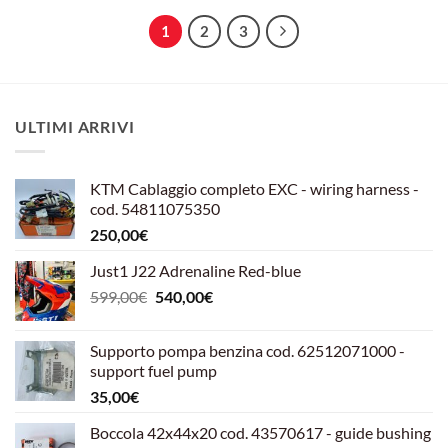
1
2
3
ULTIMI ARRIVI
KTM Cablaggio completo EXC - wiring harness -
cod. 54811075350
250,00
€
Just1 J22 Adrenaline Red-blue
Il
Il
599,00
€
540,00
€
prezzo
prezzo
originale
attuale
Supporto pompa benzina cod. 62512071000 -
era:
è:
support fuel pump
599,00€.
540,00€.
35,00
€
Boccola 42x44x20 cod. 43570617 - guide bushing