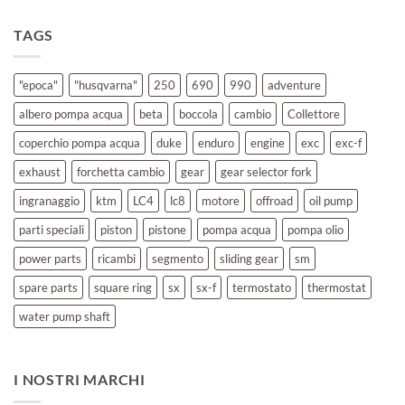
TAGS
"epoca"
"husqvarna"
250
690
990
adventure
albero pompa acqua
beta
boccola
cambio
Collettore
coperchio pompa acqua
duke
enduro
engine
exc
exc-f
exhaust
forchetta cambio
gear
gear selector fork
ingranaggio
ktm
LC4
lc8
motore
offroad
oil pump
parti speciali
piston
pistone
pompa acqua
pompa olio
power parts
ricambi
segmento
sliding gear
sm
spare parts
square ring
sx
sx-f
termostato
thermostat
water pump shaft
I NOSTRI MARCHI