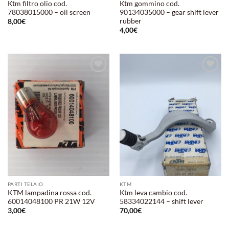
Ktm filtro olio cod.
Ktm gommino cod.
78038015000 – oil screen
90134035000 – gear shift lever
rubber
8,00
€
4,00
€
Aggiungi
Aggiungi
alla lista
alla lista
dei
dei
desideri
desideri
PARTI TELAIO
KTM
KTM lampadina rossa cod.
Ktm leva cambio cod.
60014048100 PR 21W 12V
58334022144 – shift lever
3,00
€
70,00
€