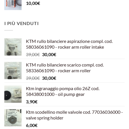
10,00
€
I PIÙ VENDUTI
KTM rullo bilanciere aspirazione compl. cod.
58036061090 - rocker arm roller intake
Il
Il
39,00
€
30,00
€
prezzo
prezzo
KTM rullo bilanciere scarico compl. cod.
originale
attuale
58336061090 - rocker arm roller
era:
è:
Il
Il
39,00
€
30,00
€
39,00€.
30,00€.
prezzo
prezzo
Ktm ingranaggio pompa olio 26Z cod.
originale
attuale
58438001000 - oil pump gear
era:
è:
3,90
€
39,00€.
30,00€.
Ktm scodellino molle valvole cod. 77036036000 -
valve spring holder
6,00
€