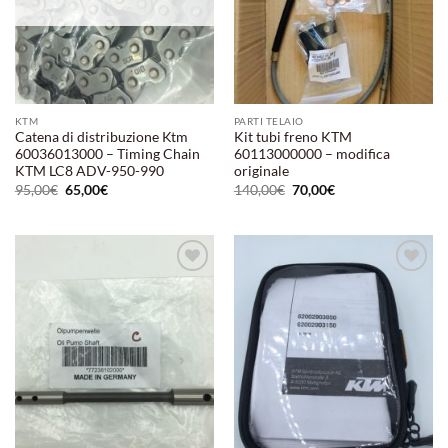
KTM
PARTI TELAIO
Catena di distribuzione Ktm
Kit tubi freno KTM
60036013000 – Timing Chain
60113000000 – modifica
KTM LC8 ADV-950-990
originale
Il
Il
Il
Il
95,00
€
65,00
€
140,00
€
70,00
€
prezzo
prezzo
prezzo
prezzo
originale
attuale
originale
attuale
era:
è:
era:
è:
95,00€.
65,00€.
140,00€.
70,00€.
Aggiungi
Aggiungi
alla lista
alla lista
dei
dei
desideri
desideri