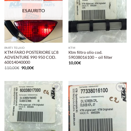
ESAURITO
PARTI TELAIO
KTM
KTM FARO POSTERIORE LC8
Ktm filtro olio cod.
ADVENTURE 990 950 COD.
59038016100 – oil filter
60014040000
10,00
€
Il
Il
110,00
€
90,00
€
prezzo
prezzo
originale
attuale
era:
è:
110,00€.
90,00€.
Aggiungi
Aggiungi
alla lista
alla lista
dei
dei
desideri
desideri