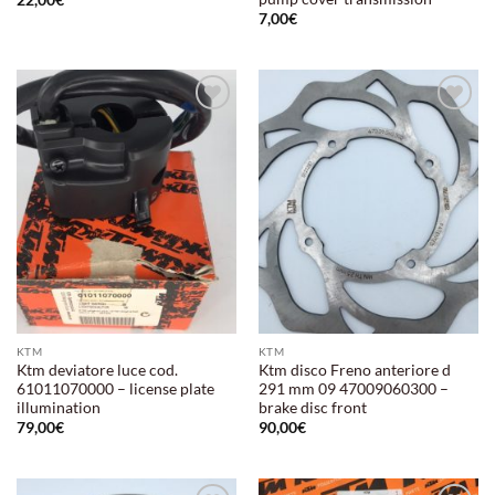
22,00
€
7,00
€
Aggiungi
Aggiungi
alla lista
alla lista
dei
dei
desideri
desideri
KTM
KTM
Ktm deviatore luce cod.
Ktm disco Freno anteriore d
61011070000 – license plate
291 mm 09 47009060300 –
illumination
brake disc front
79,00
€
90,00
€