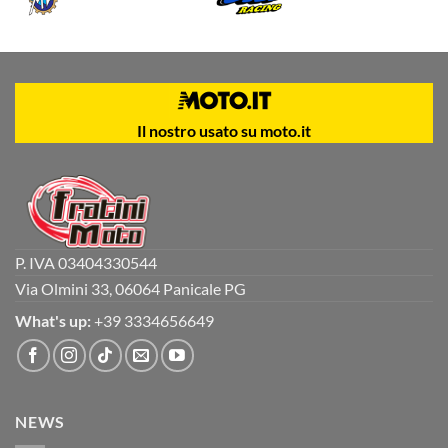
Il nostro usato su moto.it
P. IVA 03404330544
Via Olmini 33, 06064 Panicale PG
What's up:
+39 3334656649
NEWS