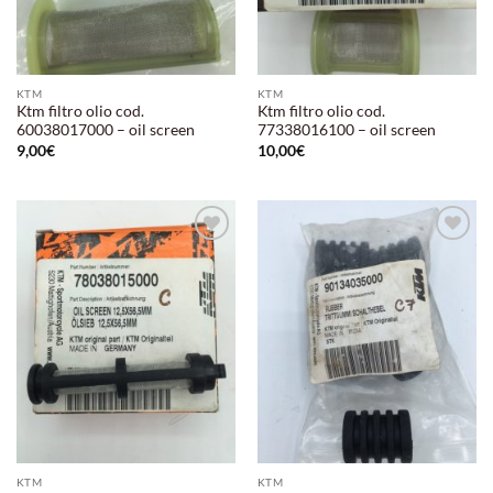
KTM
KTM
Ktm filtro olio cod.
Ktm filtro olio cod.
60038017000 – oil screen
77338016100 – oil screen
9,00
€
10,00
€
Aggiungi
Aggiungi
alla lista
alla lista
dei
dei
desideri
desideri
KTM
KTM