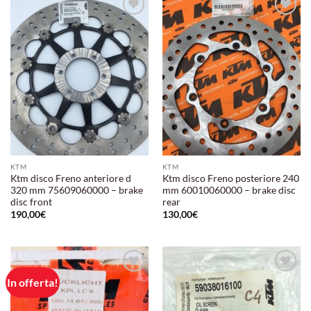
Aggiungi
Aggiungi
alla lista
alla lista
dei
dei
desideri
desideri
KTM
KTM
Ktm disco Freno anteriore d
Ktm disco Freno posteriore 240
320 mm 75609060000 – brake
mm 60010060000 – brake disc
disc front
rear
190,00
€
130,00
€
In offerta!
Aggiungi
Aggiungi
alla lista
alla lista
dei
dei
desideri
desideri