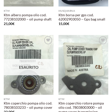
KTM
HUSQVARNA
Ktm albero pompa olio cod.
Ktm borsa per gps cod.
77238102000 – oil pump shaft
62002903050 – Gps bag small
21,00
€
15,00
€
Aggiungi
Aggiungi
alla lista
alla lista
dei
dei
desideri
desideri
ESAURITO
KTM
KTM
Ktm coperchio pompa olio cod.
Ktm coperchio rotore pompa
78038103233 – oil pump cover
olio cod. 78038003000 – oil
pump cover transmission