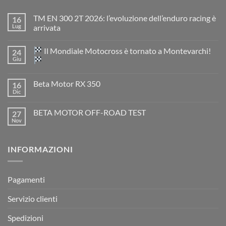
TM EN 300 2T 2026: l’evoluzione dell’enduro racing è
16
Lug
arrivata
Nessun
commento
Il Mondiale Motocross è tornato a Montevarchi!
24
su
TM
Giu
EN
300
Nessun
2T
commento
Beta Motor RX 350
16
2026:
su
l’evoluzione
Dic
Nessun
dell’enduro
Il
commento
racing
Mondiale
su
è
Motocross
BETA MOTOR OFF-ROAD TEST
27
Beta
arrivata
è
Motor
Nov
tornato
Nessun
RX
a
commento
350
su
Montevarchi!
BETA
INFORMAZIONI
MOTOR
OFF-
ROAD
TEST
Pagamenti
Servizio clienti
Spedizioni