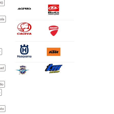
90
ola
r
oad
lio
o
ato