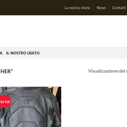
La nostra storia
News
Contatti
IA
IL NOSTRO USATO
Visualizzazione del 
THER”
ferta!
Aggiungi
alla lista
dei
desideri