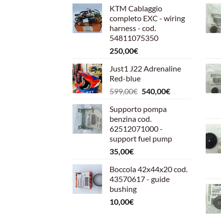
KTM Cablaggio
completo EXC - wiring
harness - cod.
54811075350
250,00
€
Just1 J22 Adrenaline
Red-blue
Il
Il
599,00
€
540,00
€
prezzo
prezzo
Supporto pompa
originale
attuale
benzina cod.
era:
è:
62512071000 -
599,00€.
540,00€.
support fuel pump
35,00
€
Boccola 42x44x20 cod.
43570617 - guide
bushing
10,00
€