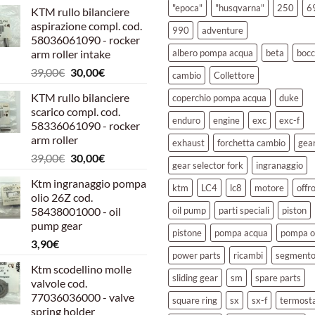
"epoca"
"husqvarna"
250
6
KTM rullo bilanciere
aspirazione compl. cod.
990
adventure
58036061090 - rocker
arm roller intake
albero pompa acqua
beta
bocc
Il
Il
39,00
€
30,00
€
cambio
Collettore
prezzo
prezzo
KTM rullo bilanciere
coperchio pompa acqua
duke
originale
attuale
scarico compl. cod.
era:
è:
enduro
engine
exc
exc-f
58336061090 - rocker
39,00€.
30,00€.
arm roller
exhaust
forchetta cambio
gea
Il
Il
39,00
€
30,00
€
gear selector fork
ingranaggio
prezzo
prezzo
Ktm ingranaggio pompa
originale
attuale
ktm
LC4
lc8
motore
offr
olio 26Z cod.
era:
è:
58438001000 - oil
oil pump
parti speciali
piston
39,00€.
30,00€.
pump gear
pistone
pompa acqua
pompa o
3,90
€
power parts
ricambi
segment
Ktm scodellino molle
sliding gear
sm
spare parts
valvole cod.
77036036000 - valve
square ring
sx
sx-f
termost
spring holder