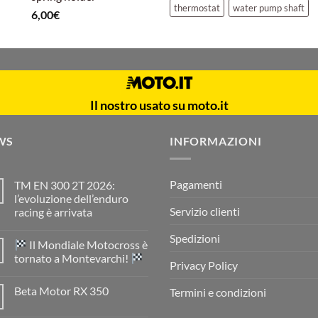
thermostat
water pump shaft
6,00
€
Il nostro usato su moto.it
WS
INFORMAZIONI
Pagamenti
TM EN 300 2T 2026:
l’evoluzione dell’enduro
Servizio clienti
racing è arrivata
Nessun
commento
Spedizioni
Il Mondiale Motocross è
su
TM
tornato a Montevarchi!
EN
Privacy Policy
300
Nessun
2T
commento
Beta Motor RX 350
Termini e condizioni
2026:
su
l’evoluzione
Nessun
dell’enduro
Il
commento