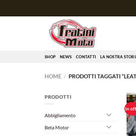
Salta
ai
contenuti
SHOP
NEWS
CONTATTI
LA NOSTRA STOR
HOME
/
PRODOTTI TAGGATI “LEA
PRODOTTI
In of
Abbigliamento
Beta Motor