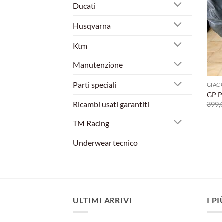
Ducati
Husqvarna
Ktm
Manutenzione
Parti speciali
GIAC
GP Pl
Ricambi usati garantiti
399,
TM Racing
Underwear tecnico
ULTIMI ARRIVI
I P