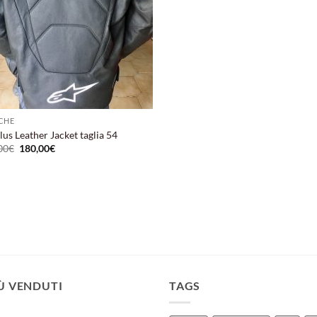
CHE
us Leather Jacket taglia 54
Il
Il
00
€
180,00
€
prezzo
prezzo
originale
attuale
era:
è:
399,00€.
180,00€.
IÙ VENDUTI
TAGS