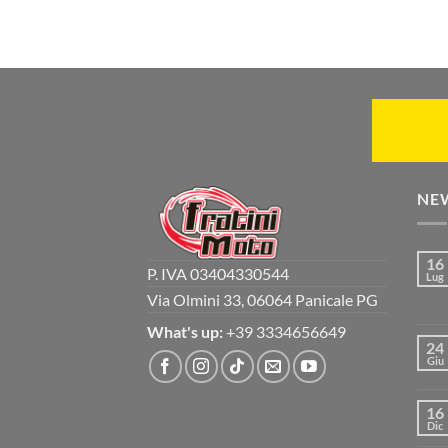
NE
16
P. IVA 03404330544
Lug
Via Olmini 33, 06064 Panicale PG
What's up:
+39 3334656649
24
Giu
16
Dic