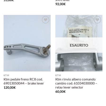
55,00
€
92,00
€
Aggiungi
Aggiungi
alla lista
alla lista
dei
dei
desideri
desideri
ESAURITO
KTM
KTM
Ktm pedale freno RC8 cod.
Ktm rinvio albero comando
69013050044 – brake lever
cambio cod. 61034030000 –
relay lever selector
120,00
€
60,00
€