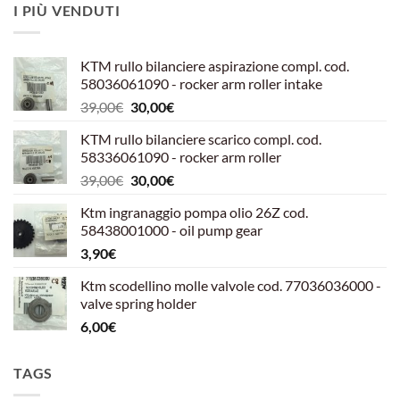
I PIÙ VENDUTI
KTM rullo bilanciere aspirazione compl. cod.
58036061090 - rocker arm roller intake
Il
Il
39,00
€
30,00
€
prezzo
prezzo
KTM rullo bilanciere scarico compl. cod.
originale
attuale
58336061090 - rocker arm roller
era:
è:
Il
Il
39,00
€
30,00
€
39,00€.
30,00€.
prezzo
prezzo
Ktm ingranaggio pompa olio 26Z cod.
originale
attuale
58438001000 - oil pump gear
era:
è:
3,90
€
39,00€.
30,00€.
Ktm scodellino molle valvole cod. 77036036000 -
valve spring holder
6,00
€
TAGS