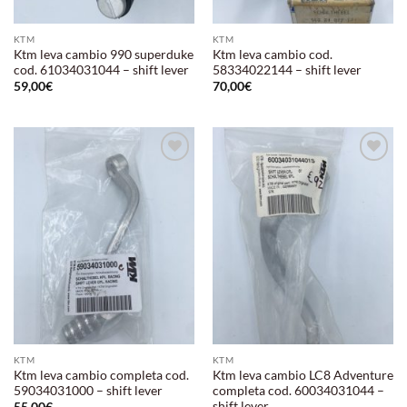
KTM
KTM
Ktm leva cambio 990 superduke
Ktm leva cambio cod.
cod. 61034031044 – shift lever
58334022144 – shift lever
59,00
€
70,00
€
Aggiungi
Aggiungi
alla lista
alla lista
dei
dei
desideri
desideri
KTM
KTM
Ktm leva cambio completa cod.
Ktm leva cambio LC8 Adventure
59034031000 – shift lever
completa cod. 60034031044 –
shift lever