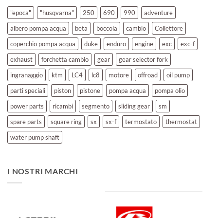
"epoca"
"husqvarna"
250
690
990
adventure
albero pompa acqua
beta
boccola
cambio
Collettore
coperchio pompa acqua
duke
enduro
engine
exc
exc-f
exhaust
forchetta cambio
gear
gear selector fork
ingranaggio
ktm
LC4
lc8
motore
offroad
oil pump
parti speciali
piston
pistone
pompa acqua
pompa olio
power parts
ricambi
segmento
sliding gear
sm
spare parts
square ring
sx
sx-f
termostato
thermostat
water pump shaft
I NOSTRI MARCHI