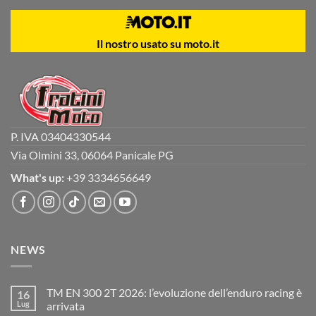
Il nostro usato su moto.it
P. IVA 03404330544
Via Olmini 33, 06064 Panicale PG
What's up:
+39 3334656649
NEWS
TM EN 300 2T 2026: l’evoluzione dell’enduro racing è
16
Lug
arrivata