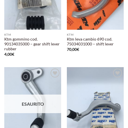
KTM
KTM
Ktm gommino cod.
Ktm leva cambio 690 cod.
90134035000 – gear shift lever
75034031000 – shift lever
rubber
70,00
€
4,00
€
Aggiungi
Aggiungi
alla lista
alla lista
dei
dei
desideri
desideri
ESAURITO