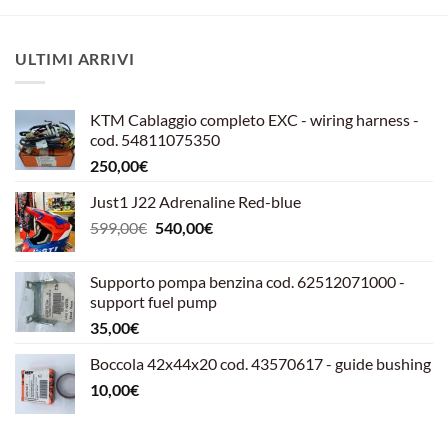
ULTIMI ARRIVI
KTM Cablaggio completo EXC - wiring harness -
cod. 54811075350
250,00
€
Just1 J22 Adrenaline Red-blue
Il
Il
599,00
€
540,00
€
prezzo
prezzo
originale
attuale
Supporto pompa benzina cod. 62512071000 -
era:
è:
support fuel pump
599,00€.
540,00€.
35,00
€
Boccola 42x44x20 cod. 43570617 - guide bushing
10,00
€