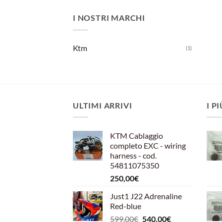
I NOSTRI MARCHI
Ktm
(1)
ULTIMI ARRIVI
I P
KTM Cablaggio
completo EXC - wiring
harness - cod.
54811075350
250,00
€
Just1 J22 Adrenaline
Red-blue
Il
Il
599,00
€
540,00
€