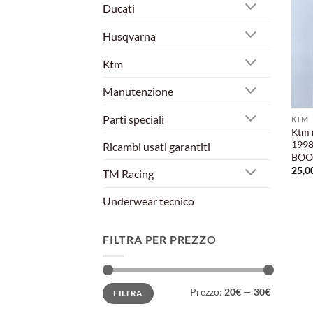
Ducati
Husqvarna
Ktm
Manutenzione
Parti speciali
KTM
Ktm 
1998
Ricambi usati garantiti
BOO
25,0
TM Racing
Underwear tecnico
FILTRA PER PREZZO
Prezzo
Prezzo
Prezzo:
20€
—
30€
FILTRA
Min
Max