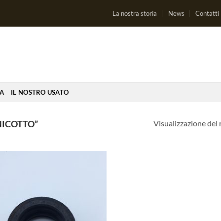
La nostra storia
News
Contatti
IA
IL NOSTRO USATO
Visualizzazione del 
NICOTTO”
Aggiungi
alla lista
dei
desideri