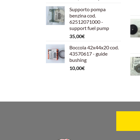
prezzo
prezzo
Supporto pompa
originale
attuale
benzina cod.
era:
è:
62512071000 -
599,00€.
540,00€.
support fuel pump
35,00
€
Boccola 42x44x20 cod.
43570617 - guide
bushing
10,00
€