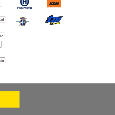
r
oad
lio
o
ato