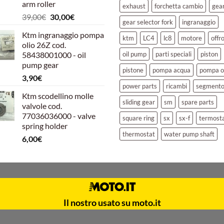
arm roller
exhaust
forchetta cambio
gea
Il
Il
39,00
€
30,00
€
gear selector fork
ingranaggio
prezzo
prezzo
Ktm ingranaggio pompa
originale
attuale
ktm
LC4
lc8
motore
offr
olio 26Z cod.
era:
è:
58438001000 - oil
oil pump
parti speciali
piston
39,00€.
30,00€.
pump gear
pistone
pompa acqua
pompa o
3,90
€
power parts
ricambi
segment
Ktm scodellino molle
sliding gear
sm
spare parts
valvole cod.
77036036000 - valve
square ring
sx
sx-f
termost
spring holder
thermostat
water pump shaft
6,00
€
Il nostro usato su moto.it