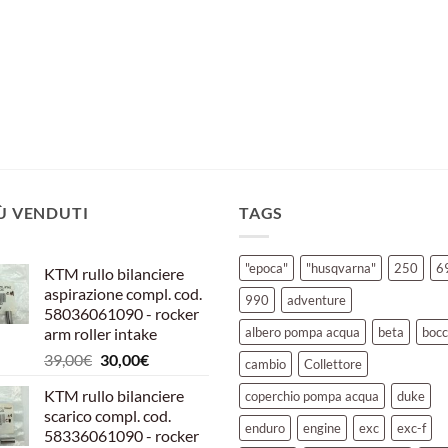
IÙ VENDUTI
TAGS
"epoca"
"husqvarna"
250
6
KTM rullo bilanciere
aspirazione compl. cod.
990
adventure
58036061090 - rocker
arm roller intake
albero pompa acqua
beta
bocc
Il
Il
39,00
€
30,00
€
cambio
Collettore
prezzo
prezzo
KTM rullo bilanciere
coperchio pompa acqua
duke
originale
attuale
scarico compl. cod.
era:
è:
enduro
engine
exc
exc-f
58336061090 - rocker
39,00€.
30,00€.