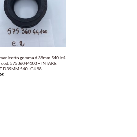
manicotto gomma d 39mm 540 lc4
 cod. 57536044100 – INTAKE
T D39MM 540 LC4 98
0
€