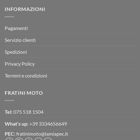
su
Montevarchi!
BETA
INFORMAZIONI
MOTOR
OFF-
ROAD
TEST
Pagamenti
Servizio clienti
Spedizioni
Privacy Policy
Termini e condizioni
FRATINI MOTO
Tel:
075 518 1504
What's up:
+39 3334656649
PEC:
fratinimoto@lamiapec.it