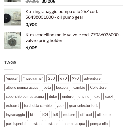
Il
Il
39,00
€
30,00
€
39,00€.
30,00€.
prezzo
prezzo
Ktm ingranaggio pompa olio 26Z cod.
originale
attuale
58438001000 - oil pump gear
era:
è:
3,90
€
39,00€.
30,00€.
Ktm scodellino molle valvole cod. 77036036000 -
valve spring holder
6,00
€
TAGS
"epoca"
"husqvarna"
250
690
990
adventure
albero pompa acqua
beta
boccola
cambio
Collettore
coperchio pompa acqua
duke
enduro
engine
exc
exc-f
exhaust
forchetta cambio
gear
gear selector fork
ingranaggio
ktm
LC4
lc8
motore
offroad
oil pump
parti speciali
piston
pistone
pompa acqua
pompa olio