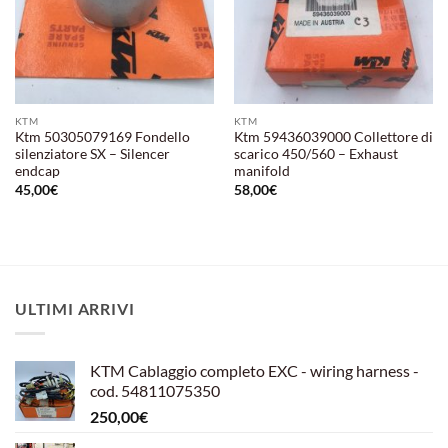
KTM
KTM
Ktm 50305079169 Fondello
Ktm 59436039000 Collettore di
silenziatore SX – Silencer
scarico 450/560 – Exhaust
endcap
manifold
45,00
€
58,00
€
ULTIMI ARRIVI
KTM Cablaggio completo EXC - wiring harness -
cod. 54811075350
250,00
€