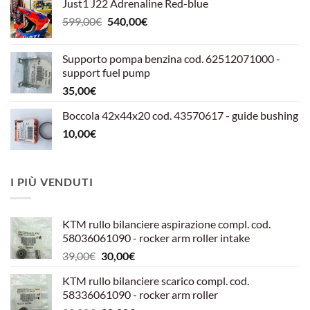
Just1 J22 Adrenaline Red-blue
Il
Il
599,00
€
540,00
€
prezzo
prezzo
originale
attuale
Supporto pompa benzina cod. 62512071000 -
era:
è:
support fuel pump
599,00€.
540,00€.
35,00
€
Boccola 42x44x20 cod. 43570617 - guide bushing
10,00
€
I PIÙ VENDUTI
KTM rullo bilanciere aspirazione compl. cod.
58036061090 - rocker arm roller intake
Il
Il
39,00
€
30,00
€
prezzo
prezzo
KTM rullo bilanciere scarico compl. cod.
originale
attuale
58336061090 - rocker arm roller
era:
è: