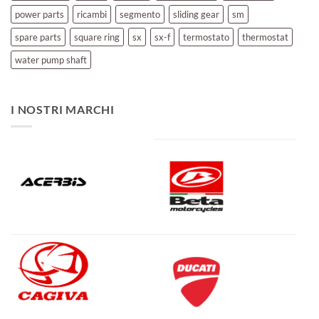
power parts
ricambi
segmento
sliding gear
sm
spare parts
square ring
sx
sx-f
termostato
thermostat
water pump shaft
I NOSTRI MARCHI