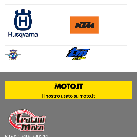
Il nostro usato su moto.it
P. IVA 03404330544