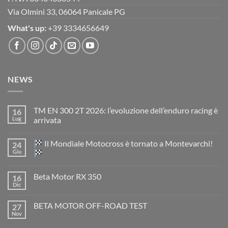
Via Olmini 33, 06064 Panicale PG
What's up:
+39 3334656649
NEWS
TM EN 300 2T 2026: l’evoluzione dell’enduro racing è
16
Lug
arrivata
Nessun
commento
Il Mondiale Motocross è tornato a Montevarchi!
24
su
TM
Giu
EN
300
Nessun
2T
commento
Beta Motor RX 350
16
2026:
su
l’evoluzione
Dic
Nessun
dell’enduro
Il
commento
racing
Mondiale
su
è
Motocross
BETA MOTOR OFF-ROAD TEST
27
Beta
arrivata
è
Motor
Nov
tornato
Nessun
RX
a
commento
350