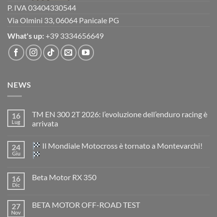
P. IVA 03404330544
Via Olmini 33, 06064 Panicale PG
What's up:
+39 3334656649
NEWS
TM EN 300 2T 2026: l’evoluzione dell’enduro racing è
16
Lug
arrivata
Nessun
commento
Il Mondiale Motocross è tornato a Montevarchi!
24
su
TM
Giu
EN
300
Nessun
2T
commento
Beta Motor RX 350
16
2026:
su
l’evoluzione
Dic
Nessun
dell’enduro
Il
commento
racing
Mondiale
su
è
Motocross
BETA MOTOR OFF-ROAD TEST
27
Beta
arrivata
è
Motor
Nov
tornato
Nessun