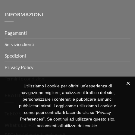
RX
a
commento
350
su
Montevarchi!
BETA
INFORMAZIONI
MOTOR
OFF-
ROAD
TEST
Pagamenti
Servizio clienti
Spedizioni
Privacy Policy
Termini e condizioni
Utilizziamo i cookie per offrirti un'esperienza di
navigazione migliore, analizzare il traffico del sito,
FRATINI MOTO
personalizzare i contenuti e pubblicare annunci
pubblicitari mirati. Leggi come utilizziamo i cookie e
come puoi controllarli facendo clic su "Privacy
Tel:
075 518 1504
Preferences". Se continui ad utilizzare questo sito,
What's up:
+39 3334656649
acconsenti all'utilizzo dei cookie.
PEC:
fratinimoto@lamiapec.it