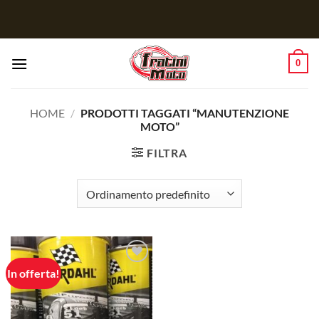
Salta
ai
contenuti
0
HOME
/
PRODOTTI TAGGATI “MANUTENZIONE
MOTO”
FILTRA
In offerta!
Aggiungi
alla lista
dei
desideri