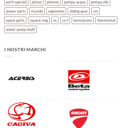
parti speciali
piston
pistone
pompa acqua
pompa olio
power parts
ricambi
segmento
sliding gear
sm
spare parts
square ring
sx
sx-f
termostato
thermostat
water pump shaft
I NOSTRI MARCHI