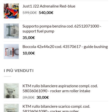
Just1 J22 Adrenaline Red-blue
Il
Il
599,00
€
540,00
€
prezzo
prezzo
originale
attuale
Supporto pompa benzina cod. 62512071000 -
era:
è:
support fuel pump
599,00€.
540,00€.
35,00
€
Boccola 42x44x20 cod. 43570617 - guide bushing
10,00
€
I PIÙ VENDUTI
KTM rullo bilanciere aspirazione compl. cod.
58036061090 - rocker arm roller intake
Il
Il
39,00
€
30,00
€
prezzo
prezzo
KTM rullo bilanciere scarico compl. cod.
originale
attuale
58336061090 - rocker arm roller