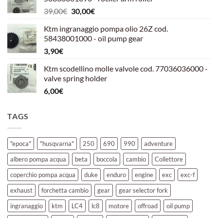
era:
è:
Il
Il
39,00
€
30,00
€
39,00€.
30,00€.
prezzo
prezzo
Ktm ingranaggio pompa olio 26Z cod.
originale
attuale
58438001000 - oil pump gear
era:
è:
3,90
€
39,00€.
30,00€.
Ktm scodellino molle valvole cod. 77036036000 -
valve spring holder
6,00
€
TAGS
"epoca"
"husqvarna"
250
690
990
adventure
albero pompa acqua
beta
boccola
cambio
Collettore
coperchio pompa acqua
duke
enduro
engine
exc
exc-f
exhaust
forchetta cambio
gear
gear selector fork
ingranaggio
ktm
LC4
lc8
motore
offroad
oil pump