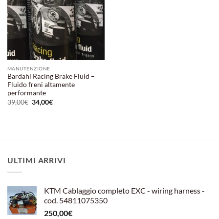
MANUTENZIONE
Bardahl Racing Brake Fluid –
Fluido freni altamente
performante
Il
Il
39,00
€
34,00
€
prezzo
prezzo
originale
attuale
era:
è:
39,00€.
34,00€.
ULTIMI ARRIVI
KTM Cablaggio completo EXC - wiring harness -
cod. 54811075350
250,00
€