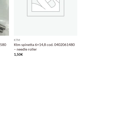
KTM
1580
Ktm spinetta 6×14,8 cod. 0402061480
– needle roller
1,50
€