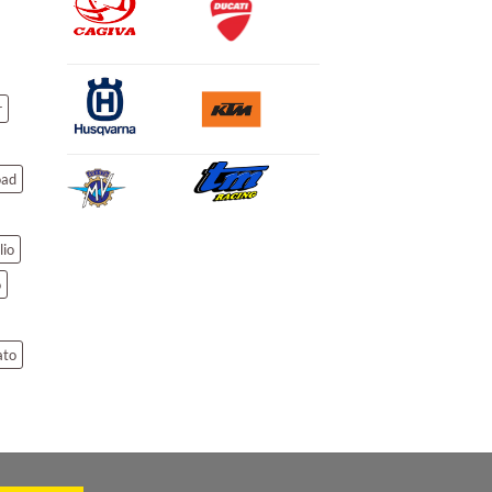
r
oad
lio
o
ato