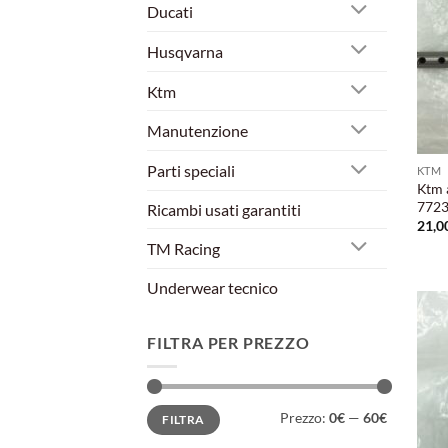
Ducati
Husqvarna
Ktm
Manutenzione
Parti speciali
KTM
Ktm 
7723
Ricambi usati garantiti
21,0
TM Racing
Underwear tecnico
FILTRA PER PREZZO
Prezzo
Prezzo
Prezzo:
0€
—
60€
FILTRA
Min
Max