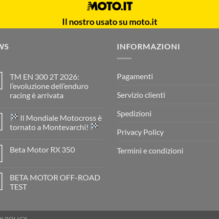
Il nostro usato su moto.it
WS
INFORMAZIONI
Pagamenti
TM EN 300 2T 2026:
l’evoluzione dell’enduro
Servizio clienti
racing è arrivata
Nessun
commento
Spedizioni
Il Mondiale Motocross è
su
TM
tornato a Montevarchi!
EN
Privacy Policy
300
Nessun
2T
commento
Beta Motor RX 350
Termini e condizioni
2026:
su
l’evoluzione
Nessun
dell’enduro
Il
commento
racing
Mondiale
su
è
Motocross
BETA MOTOR OFF-ROAD
Beta
arrivata
è
Motor
TEST
tornato
RX
a
Nessun
350
Montevarchi!
commento
su
BETA
Y POLICY