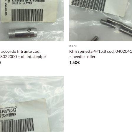
KTM
accordo filtrante cod.
Ktm spinetta 4×15,8 cod. 040204
8022000 – oil intakepipe
– needle roller
€
1,50
€
Aggiungi
alla lista
dei
desideri