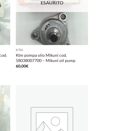
ESAURITO
KTM
cod.
Ktm pompa olio Mikuni cod.
58038007700 – Mikuni oil pump
60,00
€
ungi
Aggiungi
lista
alla lista
i
dei
deri
desideri