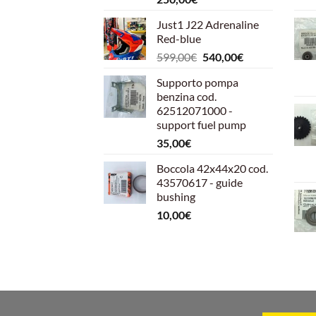
Just1 J22 Adrenaline
Red-blue
Il
Il
599,00
€
540,00
€
prezzo
prezzo
Supporto pompa
originale
attuale
benzina cod.
era:
è:
62512071000 -
599,00€.
540,00€.
support fuel pump
35,00
€
Boccola 42x44x20 cod.
43570617 - guide
bushing
10,00
€