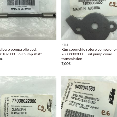
KTM
albero pompa olio cod.
Ktm coperchio rotore pompa olio 
8102000 – oil pump shaft
78038003000 – oil pump cover
transmission
0
€
7,00
€
Aggiungi
Aggi
alla lista
alla 
dei
de
desideri
desi