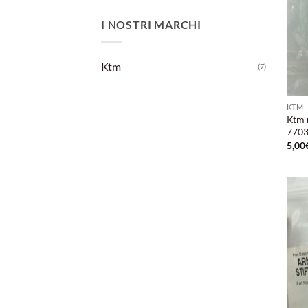
I NOSTRI MARCHI
Ktm
(7)
KTM
Ktm r
7703
5,00