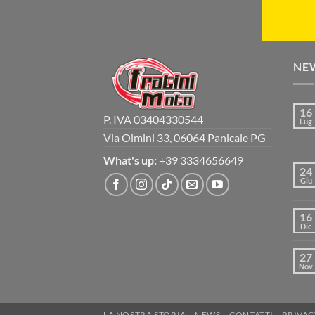
NE
16
P. IVA 03404330544
Lug
Via Olmini 33, 06064 Panicale PG
What's up:
+39 3334656649
24
Giu
16
Dic
27
Nov
LA NOSTRA STORIA
NEWS
CONTATTI
PRIVAC