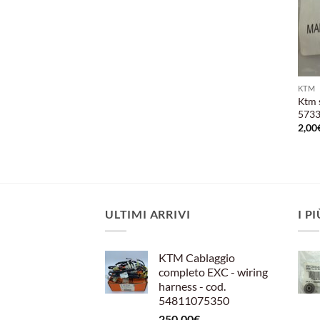
KTM
Ktm s
5733
2,00
ULTIMI ARRIVI
I P
KTM Cablaggio
completo EXC - wiring
harness - cod.
54811075350
250,00
€