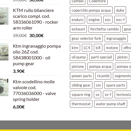
cambio
Collettore
prezzo
prezzo
KTM rullo bilanciere
coperchio pompa acqua
duke
originale
attuale
scarico compl. cod.
era:
è:
enduro
engine
exc
exc-f
58336061090 - rocker
39,00€.
30,00€.
arm roller
exhaust
forchetta cambio
gea
Il
Il
39,00
€
30,00
€
gear selector fork
ingranaggio
prezzo
prezzo
Ktm ingranaggio pompa
originale
attuale
ktm
LC4
lc8
motore
offr
olio 26Z cod.
era:
è:
58438001000 - oil
oil pump
parti speciali
piston
39,00€.
30,00€.
pump gear
pistone
pompa acqua
pompa o
3,90
€
power parts
ricambi
segment
Ktm scodellino molle
sliding gear
sm
spare parts
valvole cod.
77036036000 - valve
square ring
sx
sx-f
termost
spring holder
thermostat
water pump shaft
6,00
€