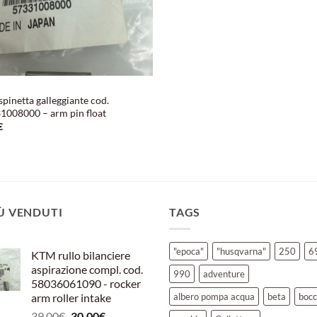
pinetta galleggiante cod.
1008000 – arm pin float
€
IÙ VENDUTI
TAGS
"epoca"
"husqvarna"
250
6
KTM rullo bilanciere
aspirazione compl. cod.
990
adventure
58036061090 - rocker
arm roller intake
albero pompa acqua
beta
bocc
Il
Il
39,00
€
30,00
€