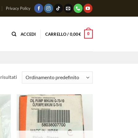
Privacy Policy
0
ACCEDI
CARRELLO /
0,00
€
risultati
ungi
Aggiungi
lista
alla lista
i
dei
deri
desideri