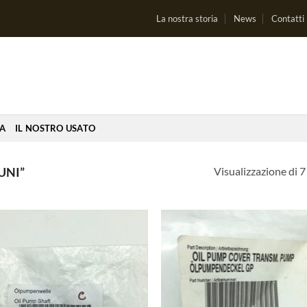
La nostra storia
News
Contatti
IA
IL NOSTRO USATO
Visualizzazione di 7 
UNI”
Aggiungi
Aggi
alla lista
alla 
dei
de
desideri
desi