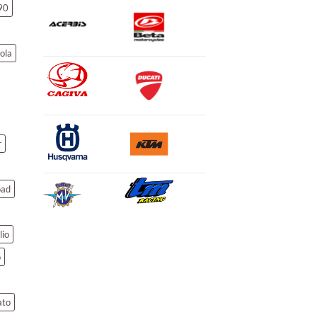
90
ola
r
oad
lio
o
ato