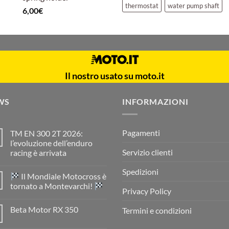
thermostat
water pump shaft
6,00
€
Il nostro usato su moto.it
WS
INFORMAZIONI
Pagamenti
TM EN 300 2T 2026:
l’evoluzione dell’enduro
Servizio clienti
racing è arrivata
Nessun
commento
Spedizioni
Il Mondiale Motocross è
su
TM
tornato a Montevarchi!
EN
Privacy Policy
300
Nessun
2T
commento
Beta Motor RX 350
Termini e condizioni
2026:
su
l’evoluzione
Nessun
dell’enduro
Il
commento