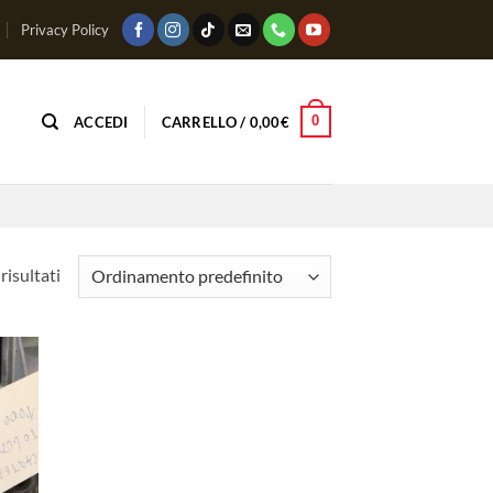
Privacy Policy
0
ACCEDI
CARRELLO /
0,00
€
risultati
ungi
lista
i
deri