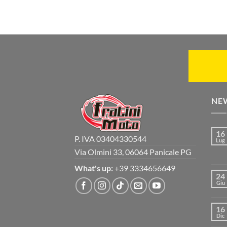
NE
16
P. IVA 03404330544
Lug
Via Olmini 33, 06064 Panicale PG
What's up:
+39 3334656649
24
Giu
16
Dic