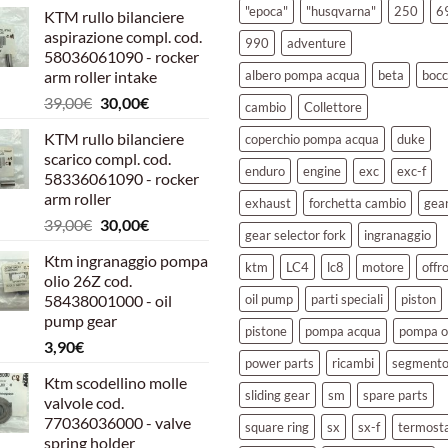
"epoca"
"husqvarna"
250
6
KTM rullo bilanciere
aspirazione compl. cod.
990
adventure
58036061090 - rocker
arm roller intake
albero pompa acqua
beta
bocc
Il
Il
39,00
€
30,00
€
cambio
Collettore
prezzo
prezzo
KTM rullo bilanciere
coperchio pompa acqua
duke
originale
attuale
scarico compl. cod.
era:
è:
enduro
engine
exc
exc-f
58336061090 - rocker
39,00€.
30,00€.
arm roller
exhaust
forchetta cambio
gea
Il
Il
39,00
€
30,00
€
gear selector fork
ingranaggio
prezzo
prezzo
Ktm ingranaggio pompa
originale
attuale
ktm
LC4
lc8
motore
offr
olio 26Z cod.
era:
è:
58438001000 - oil
oil pump
parti speciali
piston
39,00€.
30,00€.
pump gear
pistone
pompa acqua
pompa o
3,90
€
power parts
ricambi
segment
Ktm scodellino molle
sliding gear
sm
spare parts
valvole cod.
77036036000 - valve
square ring
sx
sx-f
termost
spring holder