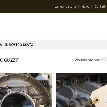
La nostra storia
News
Contatti
IA
IL NOSTRO USATO
Visualizzazione di 2 
O GUZZI”
Aggiungi
Aggi
alla lista
alla 
dei
de
desideri
desi