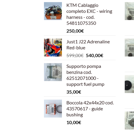
KTM Cablaggio
completo EXC - wiring
harness - cod.
54811075350
250,00
€
Just1 J22 Adrenaline
Red-blue
Il
Il
599,00
€
540,00
€
prezzo
prezzo
Supporto pompa
originale
attuale
benzina cod.
era:
è:
62512071000 -
599,00€.
540,00€.
support fuel pump
35,00
€
Boccola 42x44x20 cod.
43570617 - guide
bushing
10,00
€