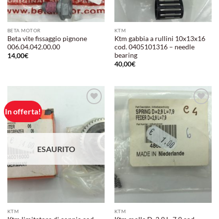
BETA MOTOR
KTM
Beta vite fissaggio pignone
Ktm gabbia a rullini 10x13x16
006.04.042.00.00
cod. 0405101316 – needle
bearing
14,00
€
40,00
€
In offerta!
Aggiungi
Aggiungi
alla lista
alla lista
dei
dei
desideri
desideri
ESAURITO
KTM
KTM