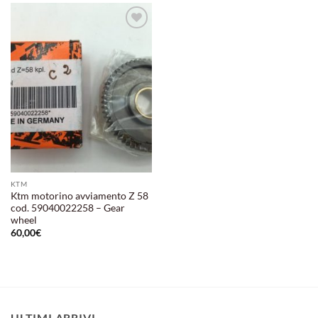
Aggiungi
alla lista
dei
desideri
KTM
Ktm motorino avviamento Z 58
cod. 59040022258 – Gear
wheel
60,00
€
ULTIMI ARRIVI