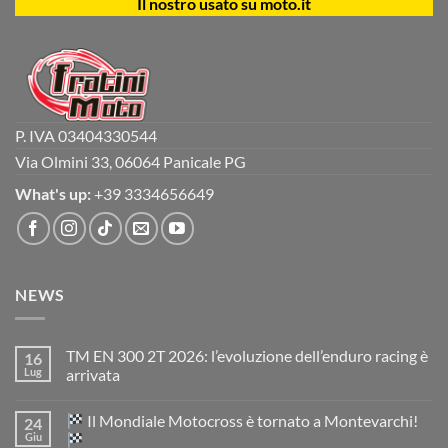
Il nostro usato su moto.it
P. IVA 03404330544
Via Olmini 33, 06064 Panicale PG
What's up:
+39 3334656649
NEWS
TM EN 300 2T 2026: l’evoluzione dell’enduro racing è
16
Lug
arrivata
Nessun
commento
Il Mondiale Motocross è tornato a Montevarchi!
24
su
TM
Giu
EN