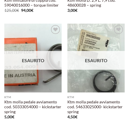
Ktm limitatore di coppia cod.
Ktm molla D. 2,9 L. 7,9 cod.
59040016000 – torque limiter
48600028 – spring
Il
Il
125,00
€
94,00
€
3,00
€
prezzo
prezzo
originale
attuale
era:
è:
125,00€.
94,00€.
Aggiungi
Aggiungi
alla lista
alla lista
dei
dei
desideri
desideri
ESAURITO
ESAURITO
KTM
KTM
Ktm molla pedale avviamento
Ktm molla pedale avviamento
cod. 50333054000 – kickstarter
cod. 54633025000- kickstarter
spring
spring
5,00
€
4,50
€