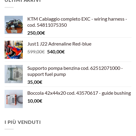
KTM Cablaggio completo EXC - wiring harness -
cod. 54811075350
250,00
€
Just1 J22 Adrenaline Red-blue
Il
Il
599,00
€
540,00
€
prezzo
prezzo
originale
attuale
Supporto pompa benzina cod. 62512071000 -
era:
è:
support fuel pump
599,00€.
540,00€.
35,00
€
Boccola 42x44x20 cod. 43570617 - guide bushing
10,00
€
I PIÙ VENDUTI