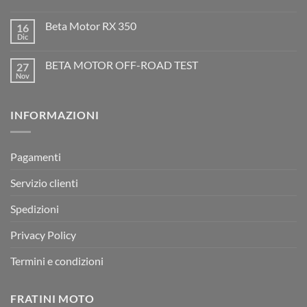
300
Nessun
2T
commento
Beta Motor RX 350
16
2026:
su
l’evoluzione
Dic
Nessun
dell’enduro
Il
commento
racing
Mondiale
su
è
Motocross
BETA MOTOR OFF-ROAD TEST
27
Beta
arrivata
è
Motor
Nov
tornato
Nessun
RX
a
commento
350
su
Montevarchi!
BETA
INFORMAZIONI
MOTOR
OFF-
ROAD
TEST
Pagamenti
Servizio clienti
Spedizioni
Privacy Policy
Termini e condizioni
FRATINI MOTO