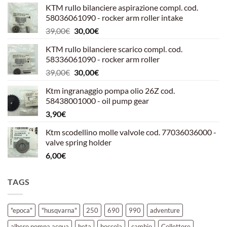
KTM rullo bilanciere aspirazione compl. cod.
58036061090 - rocker arm roller intake
Il
Il
39,00
€
30,00
€
prezzo
prezzo
KTM rullo bilanciere scarico compl. cod.
originale
attuale
58336061090 - rocker arm roller
era:
è:
Il
Il
39,00
€
30,00
€
39,00€.
30,00€.
prezzo
prezzo
Ktm ingranaggio pompa olio 26Z cod.
originale
attuale
58438001000 - oil pump gear
era:
è:
3,90
€
39,00€.
30,00€.
Ktm scodellino molle valvole cod. 77036036000 -
valve spring holder
6,00
€
TAGS
"epoca"
"husqvarna"
250
690
990
adventure
albero pompa acqua
beta
boccola
cambio
Collettore