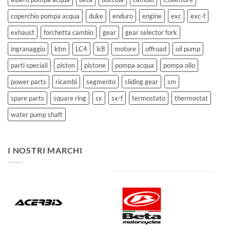
coperchio pompa acqua
duke
enduro
engine
exc
exc-f
exhaust
forchetta cambio
gear
gear selector fork
ingranaggio
ktm
LC4
lc8
motore
offroad
oil pump
parti speciali
piston
pistone
pompa acqua
pompa olio
power parts
ricambi
segmento
sliding gear
sm
spare parts
square ring
sx
sx-f
termostato
thermostat
water pump shaft
I NOSTRI MARCHI