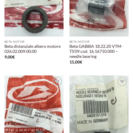
BETA MOTOR
BETA MOTOR
Beta distanziale albero motore
Beta GABBIA 18.22.20 VTM-
026.02.009.00.00
TS’09 cod. 16.16710.000 –
needle bearing
9,00
€
15,00
€
Aggiungi
Aggiungi
alla lista
alla lista
dei
dei
desideri
desideri