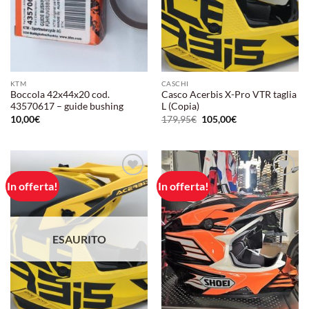
KTM
CASCHI
Boccola 42x44x20 cod.
Casco Acerbis X-Pro VTR taglia
43570617 – guide bushing
L (Copia)
Il
Il
10,00
€
179,95
€
105,00
€
prezzo
prezzo
originale
attuale
era:
è:
179,95€.
105,00€.
In offerta!
In offerta!
Aggiungi
Aggiungi
alla lista
alla lista
dei
dei
desideri
desideri
ESAURITO