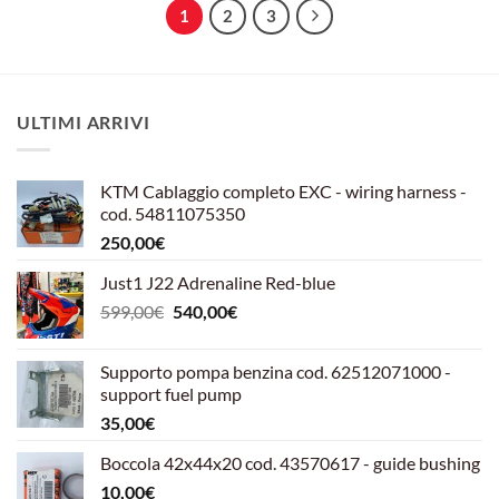
1
2
3
ULTIMI ARRIVI
KTM Cablaggio completo EXC - wiring harness -
cod. 54811075350
250,00
€
Just1 J22 Adrenaline Red-blue
Il
Il
599,00
€
540,00
€
prezzo
prezzo
originale
attuale
Supporto pompa benzina cod. 62512071000 -
era:
è:
support fuel pump
599,00€.
540,00€.
35,00
€
Boccola 42x44x20 cod. 43570617 - guide bushing
10,00
€