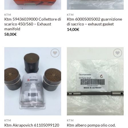
KTM
KTM
Ktm 59436039000 Collettore di
Ktm 60005005002 guarnizione
scarico 450/560 – Exhaust
di sacrico – exhaust gasket
manifold
14,00
€
58,00
€
Aggiungi
Aggiungi
alla lista
alla lista
dei
dei
desideri
desideri
KTM
KTM
Ktm Akrapovich 61105099120
Ktm albero pompa olio cod.