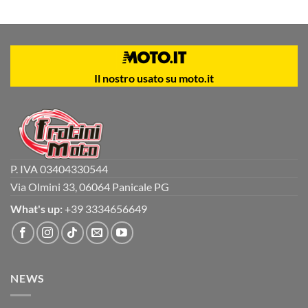
Il nostro usato su moto.it
P. IVA 03404330544
Via Olmini 33, 06064 Panicale PG
What's up:
+39 3334656649
NEWS