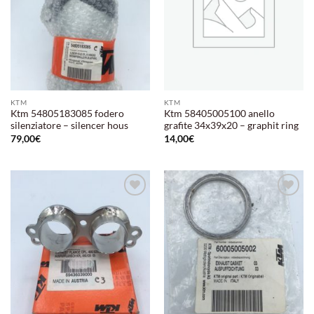
KTM
KTM
Ktm 54805183085 fodero
Ktm 58405005100 anello
silenziatore – silencer hous
grafite 34x39x20 – graphit ring
79,00
€
14,00
€
Aggiungi
Aggiungi
alla lista
alla lista
dei
dei
desideri
desideri