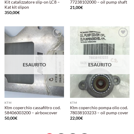
Kit catalizzatore slip-on LC8 –
77238102000 – oil pump shaft
Kat kit slipon
21,00
€
350,00
€
Aggiungi
Aggiungi
alla lista
alla lista
dei
dei
desideri
desideri
ESAURITO
ESAURITO
KTM
KTM
Ktm coperchio cassafiltro cod.
Ktm coperchio pompa olio cod.
58406003200 – airboxcover
78038103233 – oil pump cover
50,00
€
22,00
€