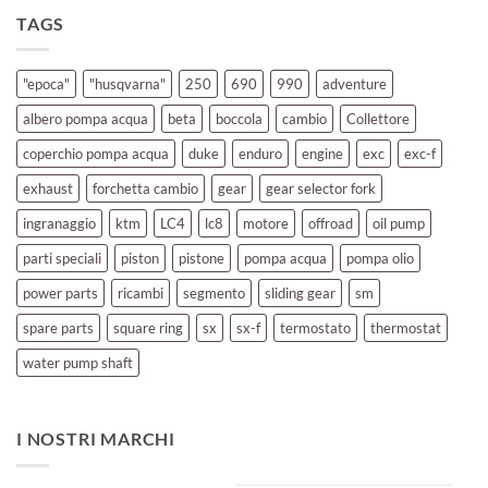
TAGS
"epoca"
"husqvarna"
250
690
990
adventure
albero pompa acqua
beta
boccola
cambio
Collettore
coperchio pompa acqua
duke
enduro
engine
exc
exc-f
exhaust
forchetta cambio
gear
gear selector fork
ingranaggio
ktm
LC4
lc8
motore
offroad
oil pump
parti speciali
piston
pistone
pompa acqua
pompa olio
power parts
ricambi
segmento
sliding gear
sm
spare parts
square ring
sx
sx-f
termostato
thermostat
water pump shaft
I NOSTRI MARCHI