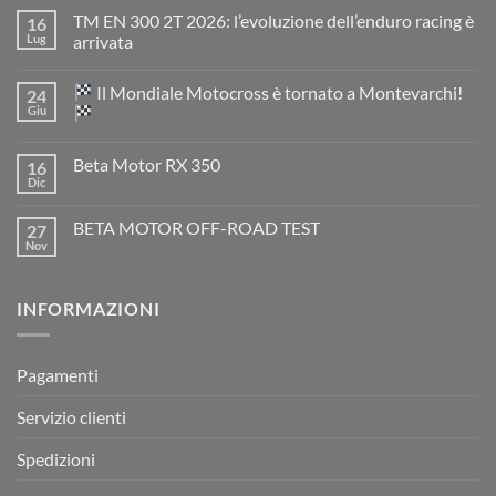
TM EN 300 2T 2026: l’evoluzione dell’enduro racing è
16
Lug
arrivata
Nessun
commento
Il Mondiale Motocross è tornato a Montevarchi!
24
su
TM
Giu
EN
300
Nessun
2T
commento
Beta Motor RX 350
16
2026:
su
l’evoluzione
Dic
Nessun
dell’enduro
Il
commento
racing
Mondiale
su
è
Motocross
BETA MOTOR OFF-ROAD TEST
27
Beta
arrivata
è
Motor
Nov
tornato
Nessun
RX
a
commento
350
su
Montevarchi!
BETA
INFORMAZIONI
MOTOR
OFF-
ROAD
TEST
Pagamenti
Servizio clienti
Spedizioni