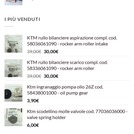
I PIÙ VENDUTI
KTM rullo bilanciere aspirazione compl. cod.
58036061090 - rocker arm roller intake
Il
Il
39,00
€
30,00
€
prezzo
prezzo
KTM rullo bilanciere scarico compl. cod.
originale
attuale
58336061090 - rocker arm roller
era:
è:
Il
Il
39,00
€
30,00
€
39,00€.
30,00€.
prezzo
prezzo
Ktm ingranaggio pompa olio 26Z cod.
originale
attuale
58438001000 - oil pump gear
era:
è:
3,90
€
39,00€.
30,00€.
Ktm scodellino molle valvole cod. 77036036000 -
valve spring holder
6,00
€