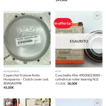
149,00
€
In offerta!
Aggiungi
Aggiungi
alla lista
alla lista
dei
dei
desideri
desideri
ESAURITO
HUSQVARNA
KTM
Coperchio frizione finito
Cuscinetto Ktm 49030023000 –
Husqvarna – Clutch cover cod.
cylindrical roller bearing NJ2
80A0A6998
Il
Il
47,00
€
36,00
€
prezzo
prezzo
45,00
€
originale
attuale
era:
è:
47,00€.
36,00€.