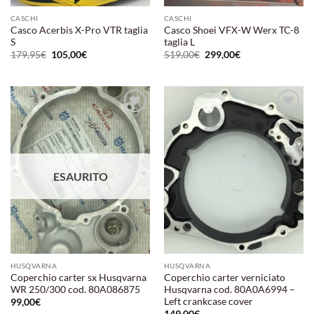
CASCHI
CASCHI
Casco Acerbis X-Pro VTR taglia
Casco Shoei VFX-W Werx TC-8
S
taglia L
Il
Il
Il
Il
179,95
€
105,00
€
519,00
€
299,00
€
prezzo
prezzo
prezzo
prezzo
originale
attuale
originale
attuale
era:
è:
era:
è:
179,95€.
105,00€.
519,00€.
299,00€.
Aggiungi
Aggiungi
alla lista
alla lista
dei
dei
desideri
desideri
ESAURITO
HUSQVARNA
HUSQVARNA
Coperchio carter sx Husqvarna
Coperchio carter verniciato
WR 250/300 cod. 80A086875
Husqvarna cod. 80A0A6994 –
Left crankcase cover
99,00
€