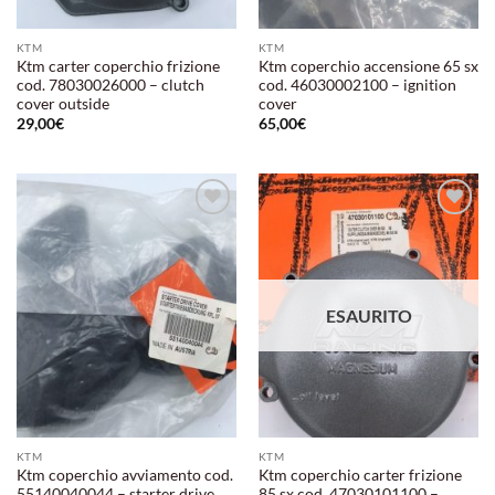
KTM
KTM
Ktm carter coperchio frizione
Ktm coperchio accensione 65 sx
cod. 78030026000 – clutch
cod. 46030002100 – ignition
cover outside
cover
29,00
€
65,00
€
Aggiungi
Aggiungi
alla lista
alla lista
dei
dei
desideri
desideri
ESAURITO
KTM
KTM
Ktm coperchio avviamento cod.
Ktm coperchio carter frizione
55140040044 – starter drive
85 sx cod. 47030101100 –