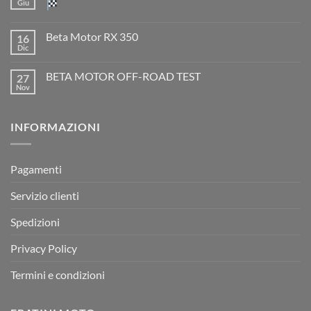
TM
Giu
EN
300
Nessun
2T
commento
Beta Motor RX 350
16
2026:
su
l’evoluzione
Dic
Nessun
dell’enduro
Il
commento
racing
Mondiale
su
è
Motocross
BETA MOTOR OFF-ROAD TEST
27
Beta
arrivata
è
Motor
Nov
tornato
Nessun
RX
a
commento
350
su
Montevarchi!
BETA
INFORMAZIONI
MOTOR
OFF-
ROAD
TEST
Pagamenti
Servizio clienti
Spedizioni
Privacy Policy
Termini e condizioni