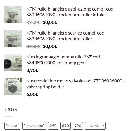
KTM rullo bilanciere aspirazione compl. cod.
58036061090 - rocker arm roller intake
Il
Il
39,00
€
30,00
€
prezzo
prezzo
KTM rullo bilanciere scarico compl. cod.
originale
attuale
58336061090 - rocker arm roller
era:
è:
Il
Il
39,00
€
30,00
€
39,00€.
30,00€.
prezzo
prezzo
Ktm ingranaggio pompa olio 26Z cod.
originale
attuale
58438001000 - oil pump gear
era:
è:
3,90
€
39,00€.
30,00€.
Ktm scodellino molle valvole cod. 77036036000 -
valve spring holder
6,00
€
TAGS
"epoca"
"husqvarna"
250
690
990
adventure