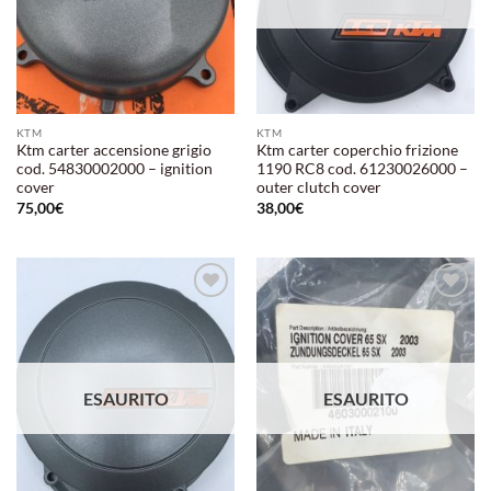
KTM
KTM
Ktm carter accensione grigio
Ktm carter coperchio frizione
cod. 54830002000 – ignition
1190 RC8 cod. 61230026000 –
cover
outer clutch cover
75,00
€
38,00
€
Aggiungi
Aggiungi
alla lista
alla lista
dei
dei
desideri
desideri
ESAURITO
ESAURITO