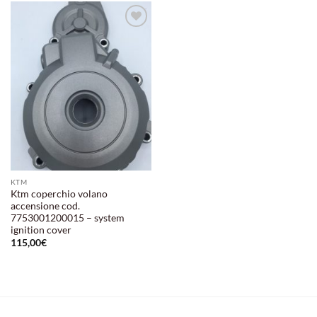
Aggiungi
alla lista
dei
desideri
KTM
Ktm coperchio volano
accensione cod.
7753001200015 – system
ignition cover
115,00
€