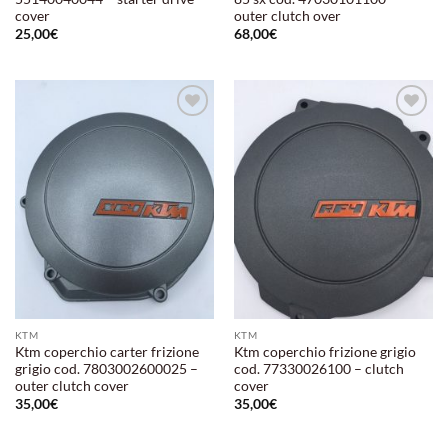
cover
outer clutch over
25,00
€
68,00
€
Aggiungi
Aggiungi
alla lista
alla lista
dei
dei
desideri
desideri
KTM
KTM
Ktm coperchio carter frizione
Ktm coperchio frizione grigio
grigio cod. 7803002600025 –
cod. 77330026100 – clutch
outer clutch cover
cover
35,00
€
35,00
€