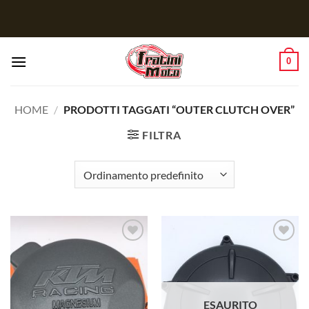
Salta
ai
contenuti
0
HOME
/
PRODOTTI TAGGATI “OUTER CLUTCH OVER”
FILTRA
Aggiungi
Aggiungi
alla lista
alla lista
dei
dei
desideri
desideri
ESAURITO