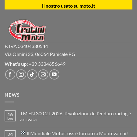
Il nostro usato su moto.it
P. IVA 03404330544
Via Olmini 33, 06064 Panicale PG
What's up:
+39 3334656649
NEWS
TM EN 300 2T 2026: l’evoluzione dell’enduro racing è
16
Lug
arrivata
Nessun
commento
Il Mondiale Motocross è tornato a Montevarchi!
24
su