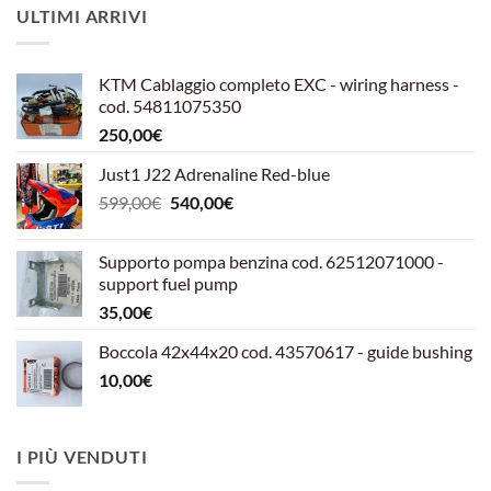
ULTIMI ARRIVI
KTM Cablaggio completo EXC - wiring harness -
cod. 54811075350
250,00
€
Just1 J22 Adrenaline Red-blue
Il
Il
599,00
€
540,00
€
prezzo
prezzo
originale
attuale
Supporto pompa benzina cod. 62512071000 -
era:
è:
support fuel pump
599,00€.
540,00€.
35,00
€
Boccola 42x44x20 cod. 43570617 - guide bushing
10,00
€
I PIÙ VENDUTI