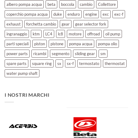
albero pompa acqua
beta
boccola
cambio
Collettore
coperchio pompa acqua
duke
enduro
engine
exc
exc-f
exhaust
forchetta cambio
gear
gear selector fork
ingranaggio
ktm
LC4
lc8
motore
offroad
oil pump
parti speciali
piston
pistone
pompa acqua
pompa olio
power parts
ricambi
segmento
sliding gear
sm
spare parts
square ring
sx
sx-f
termostato
thermostat
water pump shaft
I NOSTRI MARCHI