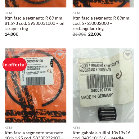
KTM
KTM
Ktm fascia segmento R 89 mm
Ktm fascia segmento R 89mm
81,5×3 cod. 59530031000 – oil
cod. 57530032000 –
scraper ring
rectangular ring
Il
Il
14,00
€
26,00
€
22,00
€
prezzo
prezzo
originale
attuale
era:
è:
26,00€.
22,00€.
In offerta!
Aggiungi
Aggiungi
alla lista
alla lista
dei
dei
desideri
desideri
KTM
KTM
Ktm fascia segmento smussato
Ktm gabbia a rullini 10x13x16
101×1,25 cod. 58330932100 –
cod. 0405101316 – needle