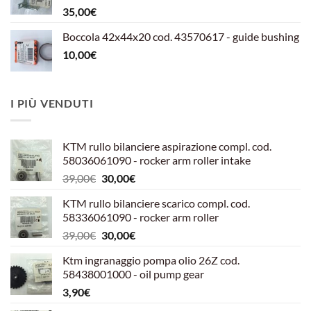
35,00
€
Boccola 42x44x20 cod. 43570617 - guide bushing
10,00
€
I PIÙ VENDUTI
KTM rullo bilanciere aspirazione compl. cod.
58036061090 - rocker arm roller intake
Il
Il
39,00
€
30,00
€
prezzo
prezzo
KTM rullo bilanciere scarico compl. cod.
originale
attuale
58336061090 - rocker arm roller
era:
è:
Il
Il
39,00
€
30,00
€
39,00€.
30,00€.
prezzo
prezzo
Ktm ingranaggio pompa olio 26Z cod.
originale
attuale
58438001000 - oil pump gear
era:
è:
3,90
€
39,00€.
30,00€.