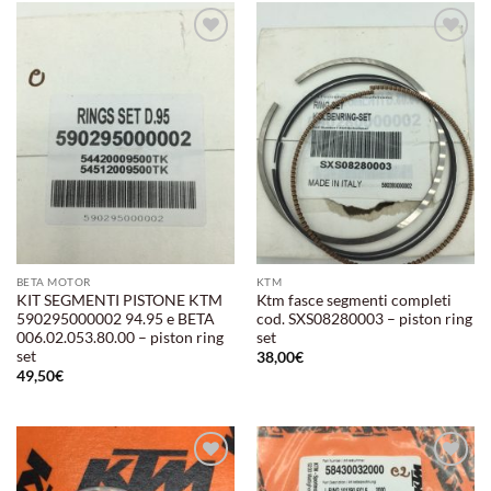
Aggiungi
Aggiungi
alla lista
alla lista
dei
dei
desideri
desideri
BETA MOTOR
KTM
KIT SEGMENTI PISTONE KTM
Ktm fasce segmenti completi
590295000002 94.95 e BETA
cod. SXS08280003 – piston ring
006.02.053.80.00 – piston ring
set
set
38,00
€
49,50
€
Aggiungi
Aggiungi