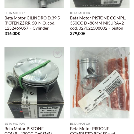
BETA MOTOR
BETA MOTOR
Beta Motor CILINDRO D.39,5
Beta Motor PISTONE COMPL.
(POTENZ.) RR-50-N.O. cod.
350CC D=88MM MISURA=2
1252469057 – Cylinder
cod. 027021508002 – piston
316,00
€
379,00
€
Aggiungi
Aggiungi
alla lista
alla lista
dei
dei
desideri
desideri
BETA MOTOR
BETA MOTOR
Beta Motor PISTONE
Beta Motor PISTONE
COMPL.430CC D=95MM
COMPLETO REV 50 cod.