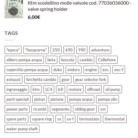
Ktm scodellino molle valvole cod. 77036036000 -
valve spring holder
6,00
€
TAGS
"epoca"
"husqvarna"
250
690
990
adventure
albero pompa acqua
beta
boccola
cambio
Collettore
coperchio pompa acqua
duke
enduro
engine
exc
exc-f
exhaust
forchetta cambio
gear
gear selector fork
ingranaggio
ktm
LC4
lc8
motore
offroad
oil pump
parti speciali
piston
pistone
pompa acqua
pompa olio
power parts
ricambi
segmento
sliding gear
sm
spare parts
square ring
sx
sx-f
termostato
thermostat
water pump shaft