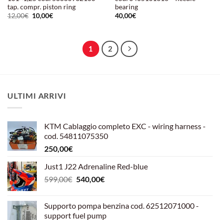
tap. compr. piston ring
bearing
Il
Il
12,00
€
10,00
€
40,00
€
prezzo
prezzo
originale
attuale
era:
è:
12,00€.
10,00€.
1
2
ULTIMI ARRIVI
KTM Cablaggio completo EXC - wiring harness -
cod. 54811075350
250,00
€
Just1 J22 Adrenaline Red-blue
Il
Il
599,00
€
540,00
€
prezzo
prezzo
originale
attuale
Supporto pompa benzina cod. 62512071000 -
era:
è:
support fuel pump
599,00€.
540,00€.