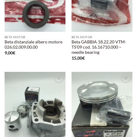
BETA MOTOR
BETA MOTOR
Beta distanziale albero motore
Beta GABBIA 18.22.20 VTM-
026.02.009.00.00
TS’09 cod. 16.16710.000 –
needle bearing
9,00
€
15,00
€
Aggiungi
Aggiungi
alla lista
alla lista
dei
dei
desideri
desideri