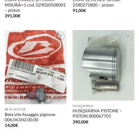
MISURA=1 cod. 029020508001
2580275800 – piston
– piston
91,00
€
391,00
€
Aggiungi
Aggiungi
alla lista
alla lista
dei
dei
desideri
desideri
HUSQVARNA
BETA MOTOR
HUSQVARNA PISTONE –
Beta vite fissaggio pignone
PISTON 800067701
006.04.042.00.00
390,00
€
14,00
€