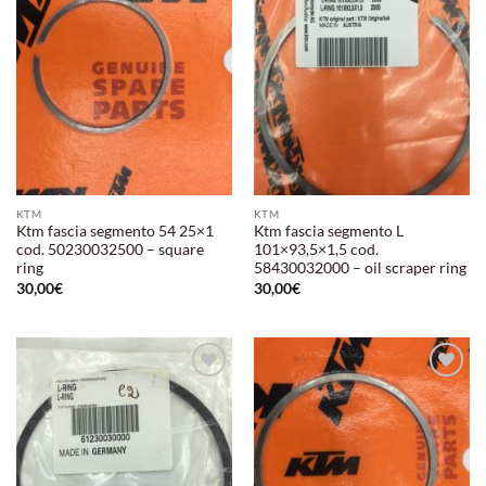
alla lista
alla lista
dei
dei
desideri
desideri
KTM
KTM
Ktm fascia segmento 54 25×1
Ktm fascia segmento L
cod. 50230032500 – square
101×93,5×1,5 cod.
ring
58430032000 – oil scraper ring
30,00
€
30,00
€
Aggiungi
Aggiungi
alla lista
alla lista
dei
dei
desideri
desideri