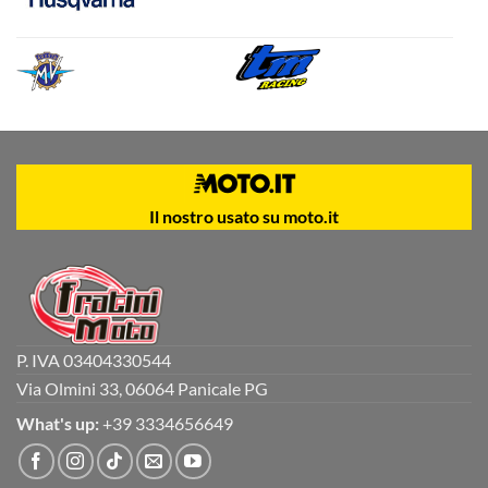
Il nostro usato su moto.it
P. IVA 03404330544
Via Olmini 33, 06064 Panicale PG
What's up:
+39 3334656649