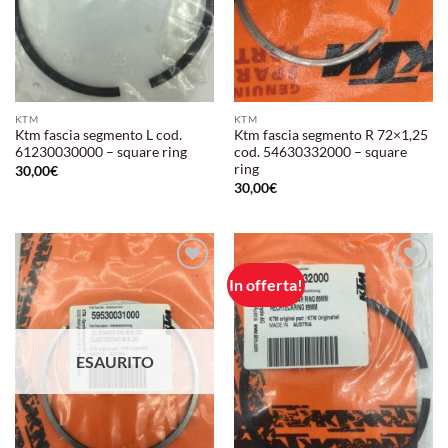
KTM
KTM
Ktm fascia segmento L cod.
Ktm fascia segmento R 72×1,25
61230030000 – square ring
cod. 54630332000 – square
ring
30,00
€
30,00
€
In offerta!
Aggiungi
Aggiungi
alla lista
alla lista
dei
dei
desideri
desideri
ESAURITO