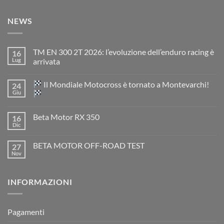
NEWS
TM EN 300 2T 2026: l’evoluzione dell’enduro racing è
16
Lug
arrivata
Nessun
commento
Il Mondiale Motocross è tornato a Montevarchi!
24
su
TM
Giu
EN
300
Nessun
2T
commento
Beta Motor RX 350
16
2026:
su
l’evoluzione
Dic
Nessun
dell’enduro
Il
commento
racing
Mondiale
su
è
Motocross
BETA MOTOR OFF-ROAD TEST
27
Beta
arrivata
è
Motor
Nov
tornato
Nessun
RX
a
commento
350
su
Montevarchi!
BETA
INFORMAZIONI
MOTOR
OFF-
ROAD
TEST
Pagamenti