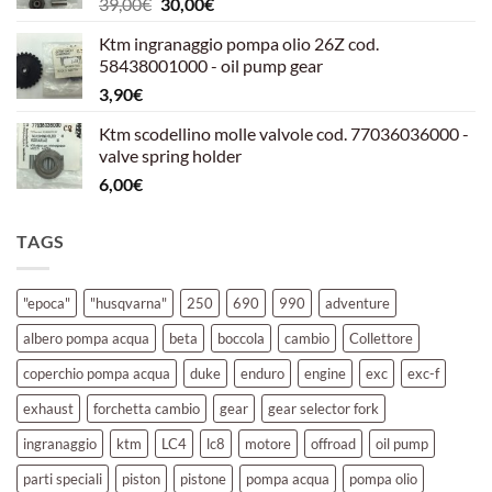
Il
Il
39,00
€
30,00
€
39,00€.
30,00€.
prezzo
prezzo
Ktm ingranaggio pompa olio 26Z cod.
originale
attuale
58438001000 - oil pump gear
era:
è:
3,90
€
39,00€.
30,00€.
Ktm scodellino molle valvole cod. 77036036000 -
valve spring holder
6,00
€
TAGS
"epoca"
"husqvarna"
250
690
990
adventure
albero pompa acqua
beta
boccola
cambio
Collettore
coperchio pompa acqua
duke
enduro
engine
exc
exc-f
exhaust
forchetta cambio
gear
gear selector fork
ingranaggio
ktm
LC4
lc8
motore
offroad
oil pump
parti speciali
piston
pistone
pompa acqua
pompa olio