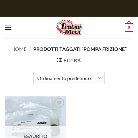
Salta
ai
contenuti
0
HOME
/
PRODOTTI TAGGATI “POMPA FRIZIONE”
FILTRA
Aggiungi
alla lista
dei
desideri
ESAURITO