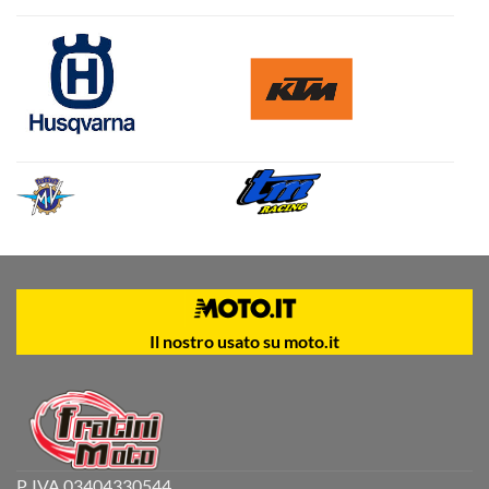
Il nostro usato su moto.it
P. IVA 03404330544