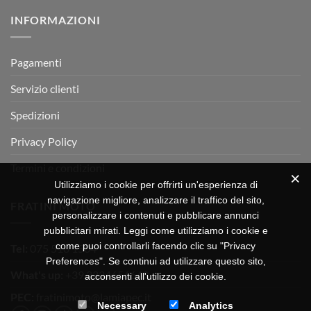
su
Montevarchi!
BETA
INFORMAZIONI
MOTOR
OFF-
ROAD
TEST
Pagamenti
Servizio clienti
Spedizioni
Privacy Policy
Termini e condizioni
Utilizziamo i cookie per offrirti un'esperienza di
navigazione migliore, analizzare il traffico del sito,
FRATINI MOTO
personalizzare i contenuti e pubblicare annunci
pubblicitari mirati. Leggi come utilizziamo i cookie e
come puoi controllarli facendo clic su "Privacy
Tel:
075 518 1504
Preferences". Se continui ad utilizzare questo sito,
What's up:
+39 3334656649
acconsenti all'utilizzo dei cookie.
PEC:
fratinimoto@lamiapec.it
Necessary
Analytics