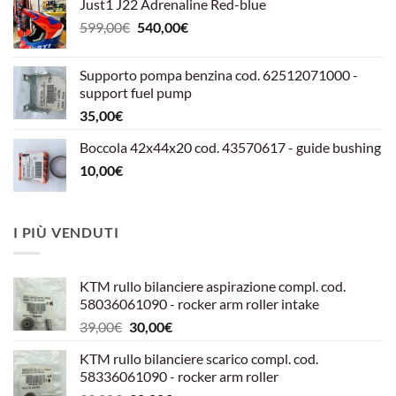
Just1 J22 Adrenaline Red-blue
Il
Il
599,00
€
540,00
€
prezzo
prezzo
originale
attuale
Supporto pompa benzina cod. 62512071000 -
era:
è:
support fuel pump
599,00€.
540,00€.
35,00
€
Boccola 42x44x20 cod. 43570617 - guide bushing
10,00
€
I PIÙ VENDUTI
KTM rullo bilanciere aspirazione compl. cod.
58036061090 - rocker arm roller intake
Il
Il
39,00
€
30,00
€
prezzo
prezzo
KTM rullo bilanciere scarico compl. cod.
originale
attuale
58336061090 - rocker arm roller
era:
è: