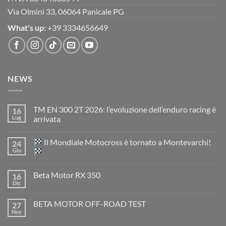
Via Olmini 33, 06064 Panicale PG
What's up:
+39 3334656649
NEWS
TM EN 300 2T 2026: l’evoluzione dell’enduro racing è
16
Lug
arrivata
Nessun
commento
Il Mondiale Motocross è tornato a Montevarchi!
24
su
TM
Giu
EN
300
Nessun
2T
commento
Beta Motor RX 350
16
2026:
su
l’evoluzione
Dic
Nessun
dell’enduro
Il
commento
racing
Mondiale
su
è
Motocross
BETA MOTOR OFF-ROAD TEST
27
Beta
arrivata
è
Motor
Nov
tornato
Nessun
RX
a
commento
350