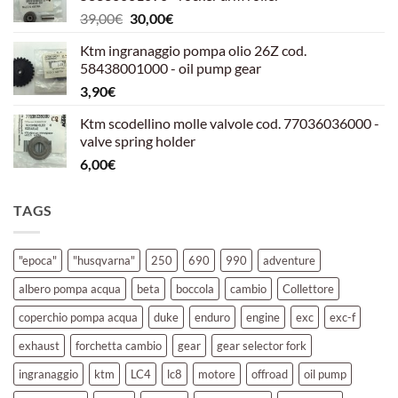
era:
è:
Il
Il
39,00
€
30,00
€
39,00€.
30,00€.
prezzo
prezzo
Ktm ingranaggio pompa olio 26Z cod.
originale
attuale
58438001000 - oil pump gear
era:
è:
3,90
€
39,00€.
30,00€.
Ktm scodellino molle valvole cod. 77036036000 -
valve spring holder
6,00
€
TAGS
"epoca"
"husqvarna"
250
690
990
adventure
albero pompa acqua
beta
boccola
cambio
Collettore
coperchio pompa acqua
duke
enduro
engine
exc
exc-f
exhaust
forchetta cambio
gear
gear selector fork
ingranaggio
ktm
LC4
lc8
motore
offroad
oil pump