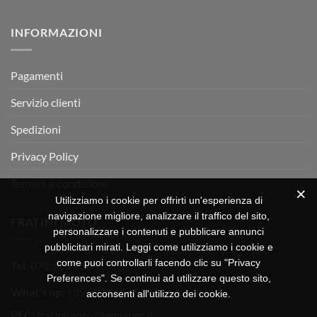
RX
a
commento
350
su
Montevarchi!
BETA
INFORMAZIONI
MOTOR
OFF-
ROAD
TEST
Pagamenti
Servizio clienti
Spedizioni
Privacy Policy
Termini e condizioni
Utilizziamo i cookie per offrirti un'esperienza di
navigazione migliore, analizzare il traffico del sito,
FRATINI MOTO
personalizzare i contenuti e pubblicare annunci
pubblicitari mirati. Leggi come utilizziamo i cookie e
come puoi controllarli facendo clic su "Privacy
Tel:
075 518 1504
Preferences". Se continui ad utilizzare questo sito,
What's up:
+39 3334656649
acconsenti all'utilizzo dei cookie.
PEC:
fratinimoto@lamiapec.it