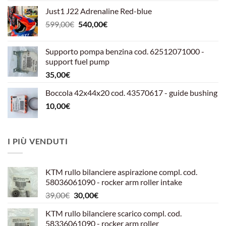
Just1 J22 Adrenaline Red-blue
Il
Il
599,00
€
540,00
€
prezzo
prezzo
originale
attuale
Supporto pompa benzina cod. 62512071000 -
era:
è:
support fuel pump
599,00€.
540,00€.
35,00
€
Boccola 42x44x20 cod. 43570617 - guide bushing
10,00
€
I PIÙ VENDUTI
KTM rullo bilanciere aspirazione compl. cod.
58036061090 - rocker arm roller intake
Il
Il
39,00
€
30,00
€
prezzo
prezzo
KTM rullo bilanciere scarico compl. cod.
originale
attuale
58336061090 - rocker arm roller