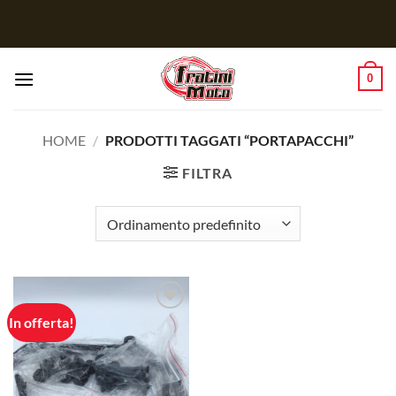
Salta
ai
contenuti
0
HOME
/
PRODOTTI TAGGATI “PORTAPACCHI”
FILTRA
In offerta!
Aggiungi
alla lista
dei
desideri