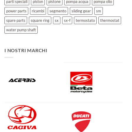
parti speciali
piston
pistone
pompa acqua
pompa olio
power parts
ricambi
segmento
sliding gear
sm
spare parts
square ring
sx
sx-f
termostato
thermostat
water pump shaft
I NOSTRI MARCHI