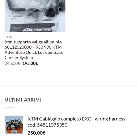
KTM
Ktm supporto valige alluminio
60112020000 – 950 990 KTM
Adventure Quick Lock Suitcase
Carrier System
Il
Il
245,00
€
195,00
€
prezzo
prezzo
originale
attuale
era:
è:
245,00€.
195,00€.
ULTIMI ARRIVI
KTM Cablaggio completo EXC - wiring harness -
cod. 54811075350
250,00
€