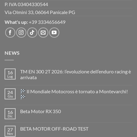
P. IVA 03404330544
Via Olmini 33, 06064 Panicale PG
What's up:
+39 3334656649
NEWS
TM EN 300 2T 2026: l’evoluzione dell’enduro racing è
16
Lug
arrivata
Nessun
commento
Il Mondiale Motocross è tornato a Montevarchi!
24
su
TM
Giu
EN
300
Nessun
2T
commento
Beta Motor RX 350
16
2026:
su
l’evoluzione
Dic
Nessun
dell’enduro
Il
commento
racing
Mondiale
su
è
Motocross
BETA MOTOR OFF-ROAD TEST
27
Beta
arrivata
è
Motor
Nov
tornato
Nessun