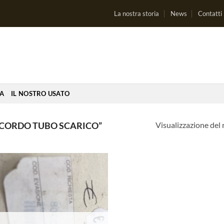
La nostra storia
News
Contatti
IA
IL NOSTRO USATO
Visualizzazione del 
CCORDO TUBO SCARICO”
Aggiungi
alla lista
dei
desideri