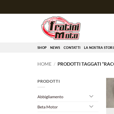
Salta
ai
contenuti
SHOP
NEWS
CONTATTI
LA NOSTRA STOR
HOME
/
PRODOTTI TAGGATI “RA
PRODOTTI
Abbigliamento
Beta Motor