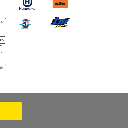
r
oad
lio
o
ato