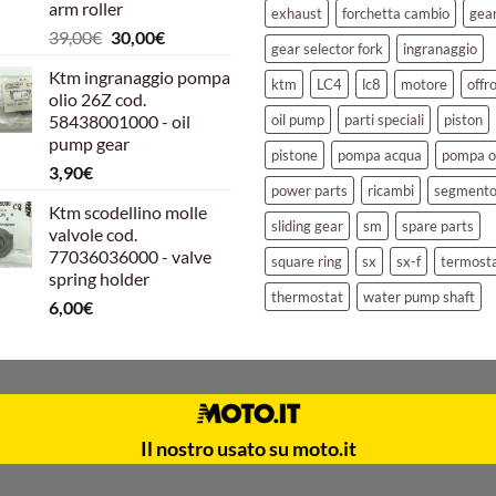
arm roller
exhaust
forchetta cambio
gea
Il
Il
39,00
€
30,00
€
gear selector fork
ingranaggio
prezzo
prezzo
Ktm ingranaggio pompa
originale
attuale
ktm
LC4
lc8
motore
offr
olio 26Z cod.
era:
è:
58438001000 - oil
oil pump
parti speciali
piston
39,00€.
30,00€.
pump gear
pistone
pompa acqua
pompa o
3,90
€
power parts
ricambi
segment
Ktm scodellino molle
sliding gear
sm
spare parts
valvole cod.
77036036000 - valve
square ring
sx
sx-f
termost
spring holder
thermostat
water pump shaft
6,00
€
Il nostro usato su moto.it