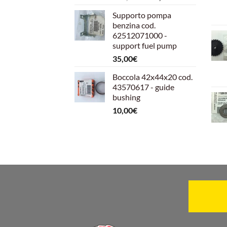
prezzo
prezzo
Supporto pompa
originale
attuale
benzina cod.
era:
è:
62512071000 -
599,00€.
540,00€.
support fuel pump
35,00
€
Boccola 42x44x20 cod.
43570617 - guide
bushing
10,00
€