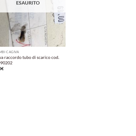
ESAURITO
MBI CAGIVA
va raccordo tubo di scarico cod.
090202
0
€