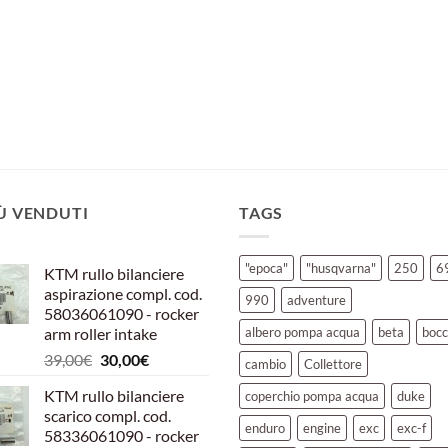
IÙ VENDUTI
TAGS
"epoca"
"husqvarna"
250
6
KTM rullo bilanciere
aspirazione compl. cod.
990
adventure
58036061090 - rocker
arm roller intake
albero pompa acqua
beta
bocc
Il
Il
39,00
€
30,00
€
cambio
Collettore
prezzo
prezzo
KTM rullo bilanciere
coperchio pompa acqua
duke
originale
attuale
scarico compl. cod.
era:
è:
enduro
engine
exc
exc-f
58336061090 - rocker
39,00€.
30,00€.