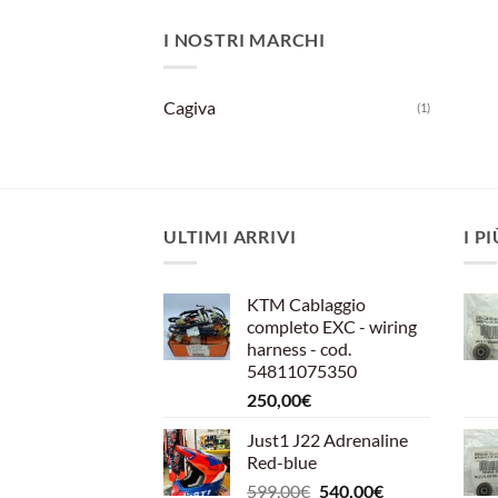
I NOSTRI MARCHI
Cagiva
(1)
ULTIMI ARRIVI
I P
KTM Cablaggio
completo EXC - wiring
harness - cod.
54811075350
250,00
€
Just1 J22 Adrenaline
Red-blue
Il
Il
599,00
€
540,00
€