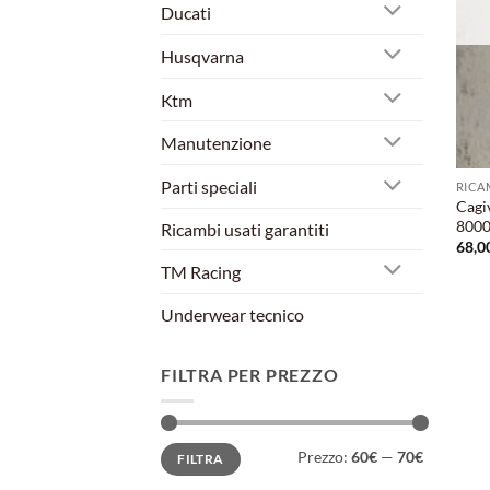
Ducati
Husqvarna
Ktm
Manutenzione
Parti speciali
RICA
Cagi
800
Ricambi usati garantiti
68,0
TM Racing
Underwear tecnico
FILTRA PER PREZZO
Prezzo
Prezzo
Prezzo:
60€
—
70€
FILTRA
Min
Max