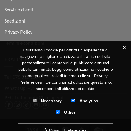
Servizio clienti
Spedizioni
Privacy Policy
Termini e condizioni
Utilizziamo i cookie per offrirti un'esperienza di
navigazione migliore, analizzare il traffico del sito,
FRATINI MOTO
personalizzare i contenuti e pubblicare annunci
pubblicitari mirati. Leggi come utilizziamo i cookie e
come puoi controllarli facendo clic su "Privacy
Tel:
075 518 1504
Preferences". Se continui ad utilizzare questo sito,
What's up:
+39 3334656649
acconsenti all'utilizzo dei cookie.
PEC:
fratinimoto@lamiapec.it
Necessary
Analytics
Other
Visa
PayPal
MasterCard
CartaSi
Credit
Privacy Preferences