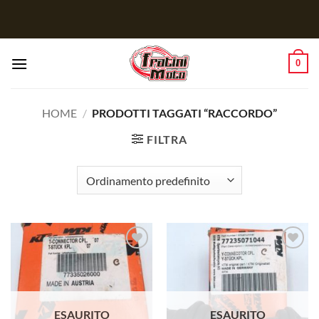
Salta
ai
contenuti
0
HOME
/
PRODOTTI TAGGATI “RACCORDO”
FILTRA
Aggiungi
Aggiungi
alla lista
alla lista
dei
dei
desideri
desideri
ESAURITO
ESAURITO