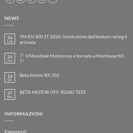
NEWS
TM EN 300 2T 2026: l’evoluzione dell’enduro racing è
16
Lug
arrivata
Nessun
commento
Il Mondiale Motocross è tornato a Montevarchi!
24
su
TM
Giu
EN
300
Nessun
2T
commento
Beta Motor RX 350
16
2026:
su
l’evoluzione
Dic
Nessun
dell’enduro
Il
commento
racing
Mondiale
su
è
Motocross
BETA MOTOR OFF-ROAD TEST
27
Beta
arrivata
è
Motor
Nov
tornato
Nessun
RX
a
commento
350
su
Montevarchi!
BETA
INFORMAZIONI
MOTOR
OFF-
ROAD
TEST
Pagamenti