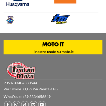
Il nostro usato su moto.it
P. IVA 03404330544
Via Olmini 33, 06064 Panicale PG
What's up:
+39 3334656649