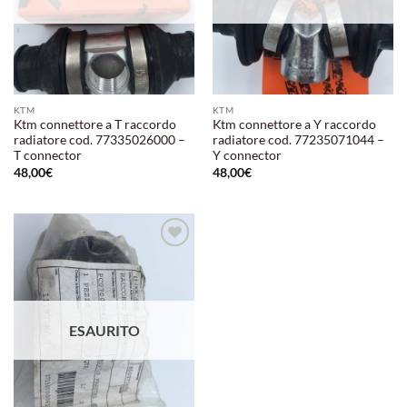
KTM
KTM
Ktm connettore a T raccordo
Ktm connettore a Y raccordo
radiatore cod. 77335026000 –
radiatore cod. 77235071044 –
T connector
Y connector
48,00
€
48,00
€
Aggiungi
alla lista
dei
desideri
ESAURITO