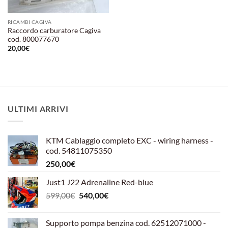
RICAMBI CAGIVA
Raccordo carburatore Cagiva
cod. 800077670
20,00
€
ULTIMI ARRIVI
KTM Cablaggio completo EXC - wiring harness -
cod. 54811075350
250,00
€
Just1 J22 Adrenaline Red-blue
Il
Il
599,00
€
540,00
€
prezzo
prezzo
originale
attuale
Supporto pompa benzina cod. 62512071000 -
era:
è: