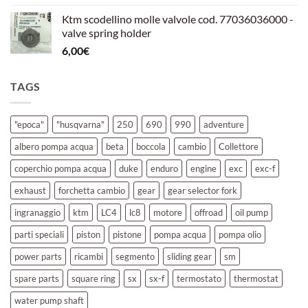
Ktm scodellino molle valvole cod. 77036036000 -
valve spring holder
6,00
€
TAGS
"epoca"
"husqvarna"
250
690
990
adventure
albero pompa acqua
beta
boccola
cambio
Collettore
coperchio pompa acqua
duke
enduro
engine
exc
exc-f
exhaust
forchetta cambio
gear
gear selector fork
ingranaggio
ktm
LC4
lc8
motore
offroad
oil pump
parti speciali
piston
pistone
pompa acqua
pompa olio
power parts
ricambi
segmento
sliding gear
sm
spare parts
square ring
sx
sx-f
termostato
thermostat
water pump shaft