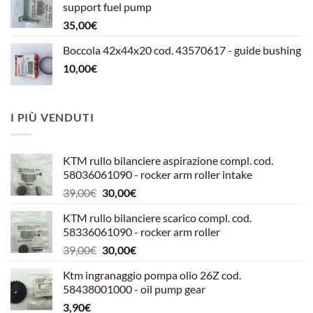
support fuel pump
599,00€.
540,00€.
35,00
€
Boccola 42x44x20 cod. 43570617 - guide bushing
10,00
€
I PIÙ VENDUTI
KTM rullo bilanciere aspirazione compl. cod.
58036061090 - rocker arm roller intake
Il
Il
39,00
€
30,00
€
prezzo
prezzo
KTM rullo bilanciere scarico compl. cod.
originale
attuale
58336061090 - rocker arm roller
era:
è:
Il
Il
39,00
€
30,00
€
39,00€.
30,00€.
prezzo
prezzo
Ktm ingranaggio pompa olio 26Z cod.
originale
attuale
58438001000 - oil pump gear
era:
è:
3,90
€
39,00€.
30,00€.