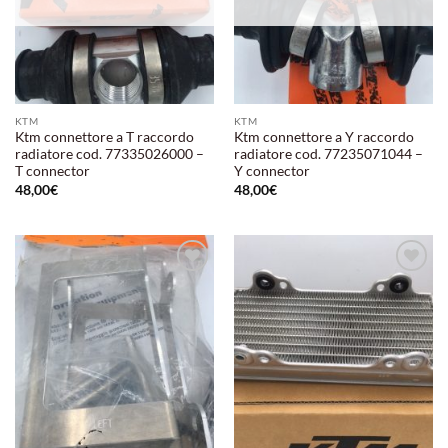
KTM
KTM
Ktm connettore a T raccordo
Ktm connettore a Y raccordo
radiatore cod. 77335026000 –
radiatore cod. 77235071044 –
T connector
Y connector
48,00
€
48,00
€
Aggiungi
Aggiungi
alla lista
alla lista
dei
dei
desideri
desideri