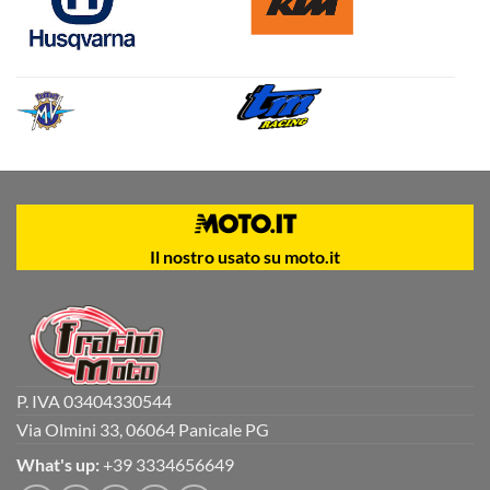
Il nostro usato su moto.it
P. IVA 03404330544
Via Olmini 33, 06064 Panicale PG
What's up:
+39 3334656649