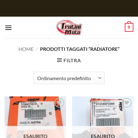
Salta
ai
contenuti
0
HOME
/
PRODOTTI TAGGATI “RADIATORE”
FILTRA
Aggiungi
Aggiungi
alla lista
alla lista
dei
dei
desideri
desideri
ESAURITO
ESAURITO