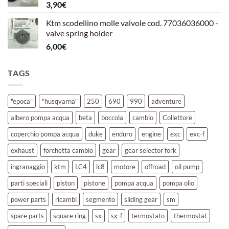
3,90
€
39,00€.
30,00€.
Ktm scodellino molle valvole cod. 77036036000 -
valve spring holder
6,00
€
TAGS
"epoca"
"husqvarna"
250
690
990
adventure
albero pompa acqua
beta
boccola
cambio
Collettore
coperchio pompa acqua
duke
enduro
engine
exc
exc-f
exhaust
forchetta cambio
gear
gear selector fork
ingranaggio
ktm
LC4
lc8
motore
offroad
oil pump
parti speciali
piston
pistone
pompa acqua
pompa olio
power parts
ricambi
segmento
sliding gear
sm
spare parts
square ring
sx
sx-f
termostato
thermostat