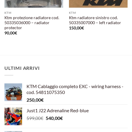
KTM
KTM
Ktm protezione radiatore cod.
Ktm radiatore sinistro cod.
50335036000 – radiator
50335007000 – left radiator
protector
150,00
€
90,00
€
ULTIMI ARRIVI
KTM Cablaggio completo EXC - wiring harness -
cod. 54811075350
250,00
€
Just1 J22 Adrenaline Red-blue
Il
Il
599,00
€
540,00
€
prezzo
prezzo
originale
attuale