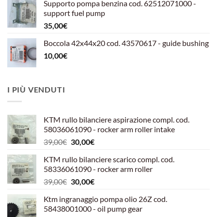
Supporto pompa benzina cod. 62512071000 -
era:
è:
support fuel pump
599,00€.
540,00€.
35,00
€
Boccola 42x44x20 cod. 43570617 - guide bushing
10,00
€
I PIÙ VENDUTI
KTM rullo bilanciere aspirazione compl. cod.
58036061090 - rocker arm roller intake
Il
Il
39,00
€
30,00
€
prezzo
prezzo
KTM rullo bilanciere scarico compl. cod.
originale
attuale
58336061090 - rocker arm roller
era:
è:
Il
Il
39,00
€
30,00
€
39,00€.
30,00€.
prezzo
prezzo
Ktm ingranaggio pompa olio 26Z cod.
originale
attuale
58438001000 - oil pump gear
era:
è: