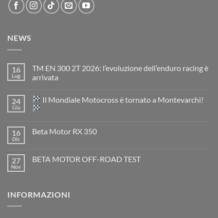
NEWS
TM EN 300 2T 2026: l’evoluzione dell’enduro racing è
16
Lug
arrivata
Nessun
commento
Il Mondiale Motocross è tornato a Montevarchi!
24
su
TM
Giu
EN
300
Nessun
2T
commento
Beta Motor RX 350
16
2026:
su
l’evoluzione
Dic
Nessun
dell’enduro
Il
commento
racing
Mondiale
su
è
Motocross
BETA MOTOR OFF-ROAD TEST
27
Beta
arrivata
è
Motor
Nov
tornato
Nessun
RX
a
commento
350
su
Montevarchi!
BETA
INFORMAZIONI
MOTOR
OFF-
ROAD
TEST