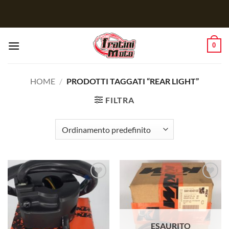
Salta
ai
contenuti
0
HOME
/
PRODOTTI TAGGATI “REAR LIGHT”
FILTRA
Aggiungi
Aggiungi
alla lista
alla lista
dei
dei
desideri
desideri
ESAURITO