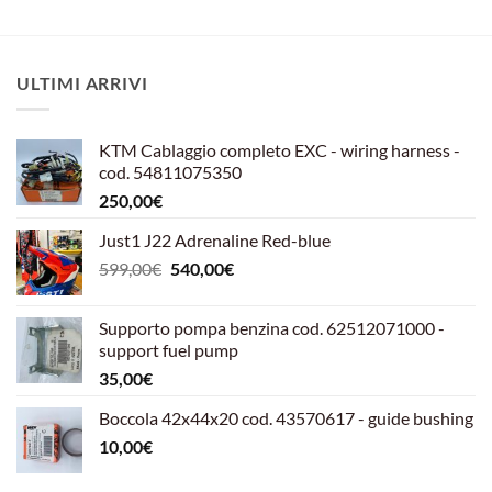
ULTIMI ARRIVI
KTM Cablaggio completo EXC - wiring harness -
cod. 54811075350
250,00
€
Just1 J22 Adrenaline Red-blue
Il
Il
599,00
€
540,00
€
prezzo
prezzo
originale
attuale
Supporto pompa benzina cod. 62512071000 -
era:
è:
support fuel pump
599,00€.
540,00€.
35,00
€
Boccola 42x44x20 cod. 43570617 - guide bushing
10,00
€