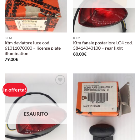
KTM
KTM
Ktm deviatore luce cod.
Ktm fanale posteriore LC4 cod.
61011070000 – license plate
58414040100 – rear light
illumination
80,00
€
79,00
€
In offerta!
Aggiungi
Aggiungi
alla lista
alla lista
dei
dei
desideri
desideri
ESAURITO