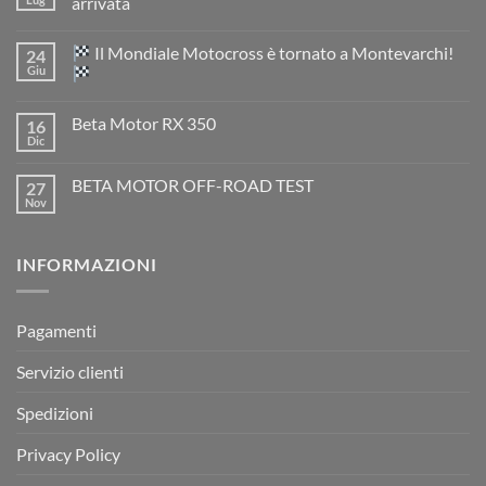
arrivata
Nessun
commento
Il Mondiale Motocross è tornato a Montevarchi!
24
su
TM
Giu
EN
300
Nessun
2T
commento
Beta Motor RX 350
16
2026:
su
l’evoluzione
Dic
Nessun
dell’enduro
Il
commento
racing
Mondiale
su
è
Motocross
BETA MOTOR OFF-ROAD TEST
27
Beta
arrivata
è
Motor
Nov
tornato
Nessun
RX
a
commento
350
su
Montevarchi!
BETA
INFORMAZIONI
MOTOR
OFF-
ROAD
TEST
Pagamenti
Servizio clienti
Spedizioni
Privacy Policy