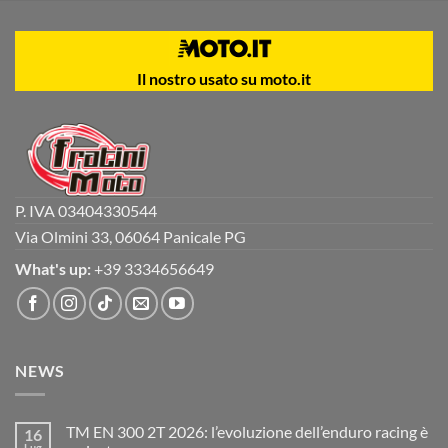
Il nostro usato su moto.it
P. IVA 03404330544
Via Olmini 33, 06064 Panicale PG
What's up:
+39 3334656649
NEWS
TM EN 300 2T 2026: l’evoluzione dell’enduro racing è
16
Lug