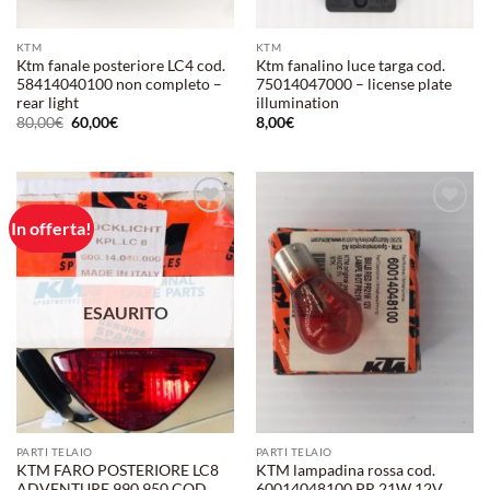
KTM
KTM
Ktm fanale posteriore LC4 cod.
Ktm fanalino luce targa cod.
58414040100 non completo –
75014047000 – license plate
rear light
illumination
Il
Il
80,00
€
60,00
€
8,00
€
prezzo
prezzo
originale
attuale
era:
è:
80,00€.
60,00€.
In offerta!
Aggiungi
Aggiungi
alla lista
alla lista
dei
dei
desideri
desideri
ESAURITO
PARTI TELAIO
PARTI TELAIO
KTM FARO POSTERIORE LC8
KTM lampadina rossa cod.
ADVENTURE 990 950 COD.
60014048100 PR 21W 12V