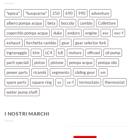
"epoca"
"husqvarna"
250
690
990
adventure
albero pompa acqua
beta
boccola
cambio
Collettore
coperchio pompa acqua
duke
enduro
engine
exc
exc-f
exhaust
forchetta cambio
gear
gear selector fork
ingranaggio
ktm
LC4
lc8
motore
offroad
oil pump
parti speciali
piston
pistone
pompa acqua
pompa olio
power parts
ricambi
segmento
sliding gear
sm
spare parts
square ring
sx
sx-f
termostato
thermostat
water pump shaft
I NOSTRI MARCHI