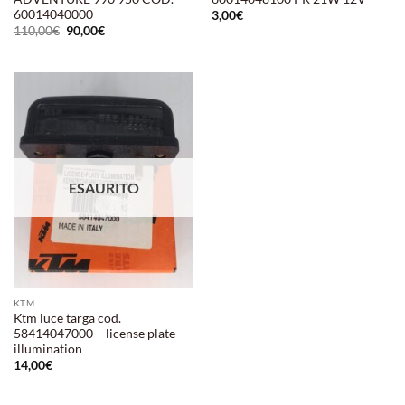
60014040000
3,00
€
Il
Il
110,00
€
90,00
€
prezzo
prezzo
originale
attuale
era:
è:
110,00€.
90,00€.
Aggiungi
alla lista
dei
desideri
ESAURITO
KTM
Ktm luce targa cod.
58414047000 – license plate
illumination
14,00
€