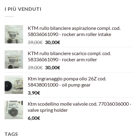
I PIÙ VENDUTI
KTM rullo bilanciere aspirazione compl. cod.
58036061090 - rocker arm roller intake
Il
Il
39,00
€
30,00
€
prezzo
prezzo
KTM rullo bilanciere scarico compl. cod.
originale
attuale
58336061090 - rocker arm roller
era:
è:
Il
Il
39,00
€
30,00
€
39,00€.
30,00€.
prezzo
prezzo
Ktm ingranaggio pompa olio 26Z cod.
originale
attuale
58438001000 - oil pump gear
era:
è:
3,90
€
39,00€.
30,00€.
Ktm scodellino molle valvole cod. 77036036000 -
valve spring holder
6,00
€
TAGS