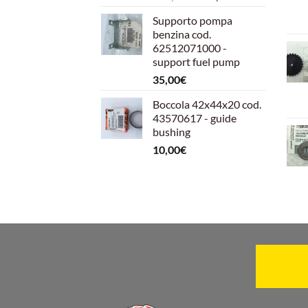
prezzo
prezzo
Supporto pompa
originale
attuale
benzina cod.
era:
è:
62512071000 -
599,00€.
540,00€.
support fuel pump
35,00
€
Boccola 42x44x20 cod.
43570617 - guide
bushing
10,00
€