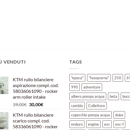
IÙ VENDUTI
TAGS
"epoca"
"husqvarna"
250
6
KTM rullo bilanciere
aspirazione compl. cod.
990
adventure
58036061090 - rocker
arm roller intake
albero pompa acqua
beta
bocc
Il
Il
39,00
€
30,00
€
cambio
Collettore
prezzo
prezzo
KTM rullo bilanciere
coperchio pompa acqua
duke
originale
attuale
scarico compl. cod.
era:
è:
enduro
engine
exc
exc-f
58336061090 - rocker
39,00€.
30,00€.