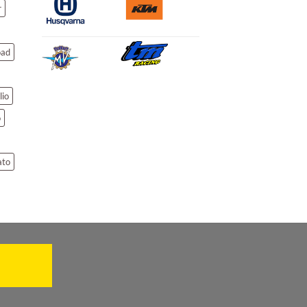
r
oad
lio
o
ato