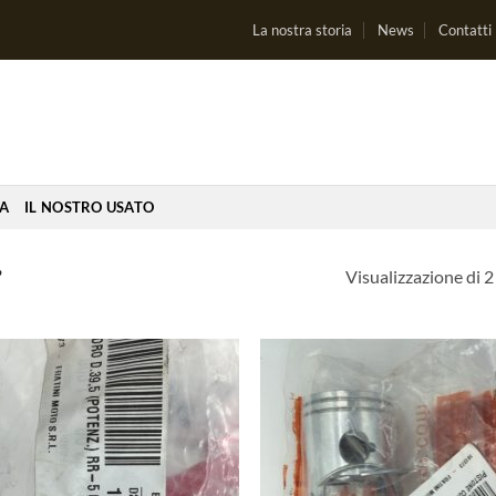
La nostra storia
News
Contatti
IA
IL NOSTRO USATO
Visualizzazione di 2 
”
Aggiungi
Aggi
alla lista
alla 
dei
de
desideri
desi