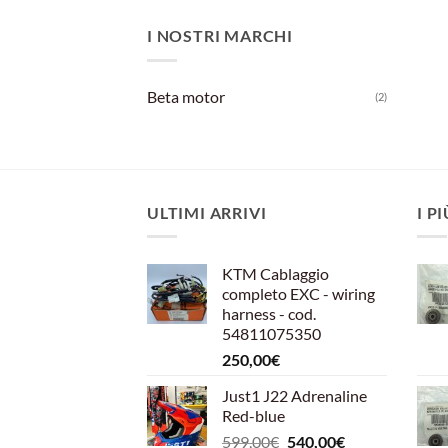
I NOSTRI MARCHI
Beta motor
(2)
ULTIMI ARRIVI
I P
KTM Cablaggio
completo EXC - wiring
harness - cod.
54811075350
250,00
€
Just1 J22 Adrenaline
Red-blue
Il
Il
599,00
€
540,00
€