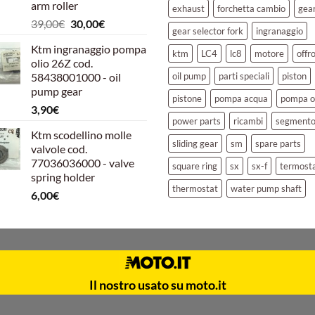
arm roller
exhaust
forchetta cambio
gea
Il
Il
39,00
€
30,00
€
gear selector fork
ingranaggio
prezzo
prezzo
Ktm ingranaggio pompa
originale
attuale
ktm
LC4
lc8
motore
offr
olio 26Z cod.
era:
è:
58438001000 - oil
oil pump
parti speciali
piston
39,00€.
30,00€.
pump gear
pistone
pompa acqua
pompa o
3,90
€
power parts
ricambi
segment
Ktm scodellino molle
sliding gear
sm
spare parts
valvole cod.
77036036000 - valve
square ring
sx
sx-f
termost
spring holder
thermostat
water pump shaft
6,00
€
Il nostro usato su moto.it