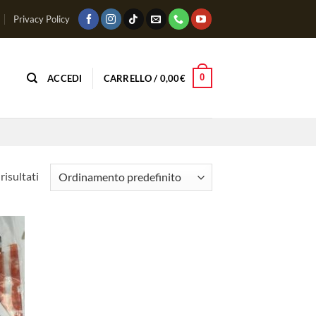
Privacy Policy
0
ACCEDI
CARRELLO /
0,00
€
risultati
ungi
lista
i
deri