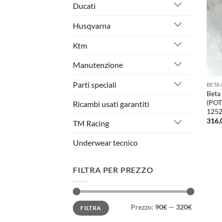
Ducati
Husqvarna
Ktm
Manutenzione
Parti speciali
BETA
Beta
(POT
Ricambi usati garantiti
1252
316,
TM Racing
Underwear tecnico
FILTRA PER PREZZO
Prezzo
Prezzo
Prezzo:
90€
—
320€
FILTRA
Min
Max