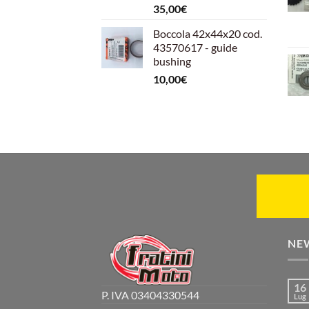
35,00
€
Boccola 42x44x20 cod.
43570617 - guide
bushing
10,00
€
NE
16
P. IVA 03404330544
Lug