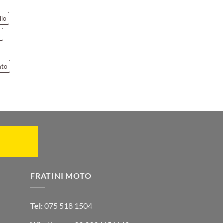
lio
o
ato
FRATINI MOTO
Tel:
075 518 1504