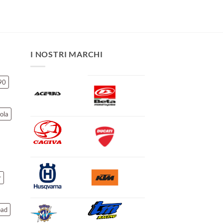
I NOSTRI MARCHI
90
ola
r
oad