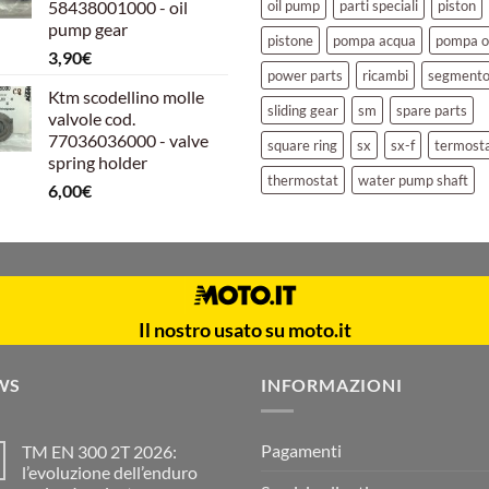
58438001000 - oil
oil pump
parti speciali
piston
39,00€.
30,00€.
pump gear
pistone
pompa acqua
pompa o
3,90
€
power parts
ricambi
segment
Ktm scodellino molle
sliding gear
sm
spare parts
valvole cod.
77036036000 - valve
square ring
sx
sx-f
termost
spring holder
thermostat
water pump shaft
6,00
€
Il nostro usato su moto.it
WS
INFORMAZIONI
Pagamenti
TM EN 300 2T 2026:
l’evoluzione dell’enduro