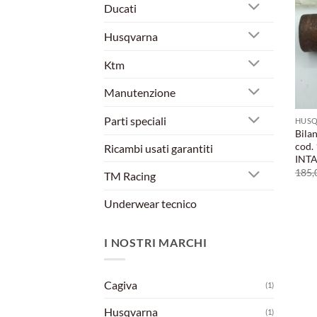
Ducati
Husqvarna
Ktm
Manutenzione
Parti speciali
HUS
Bila
cod.
Ricambi usati garantiti
INT
185,
TM Racing
Underwear tecnico
I NOSTRI MARCHI
Cagiva
(1)
Husqvarna
(1)