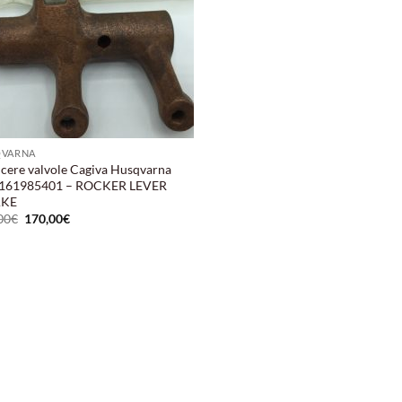
QVARNA
ncere valvole Cagiva Husqvarna
 161985401 – ROCKER LEVER
AKE
Il
Il
00
€
170,00
€
prezzo
prezzo
originale
attuale
era:
è:
185,00€.
170,00€.