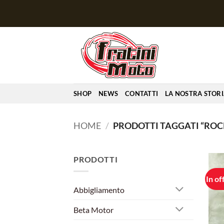
Salta
ai
contenuti
SHOP
NEWS
CONTATTI
LA NOSTRA STOR
HOME
/
PRODOTTI TAGGATI “ROC
PRODOTTI
In of
Abbigliamento
Beta Motor