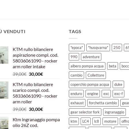
IÙ VENDUTI
TAGS
"epoca"
"husqvarna"
250
6
KTM rullo bilanciere
aspirazione compl. cod.
990
adventure
58036061090 - rocker
arm roller intake
albero pompa acqua
beta
bocc
Il
Il
39,00
€
30,00
€
cambio
Collettore
prezzo
prezzo
KTM rullo bilanciere
coperchio pompa acqua
duke
originale
attuale
scarico compl. cod.
era:
è:
enduro
engine
exc
exc-f
58336061090 - rocker
39,00€.
30,00€.
arm roller
exhaust
forchetta cambio
gea
Il
Il
39,00
€
30,00
€
gear selector fork
ingranaggio
prezzo
prezzo
Ktm ingranaggio pompa
originale
attuale
ktm
LC4
lc8
motore
offr
olio 26Z cod.
era:
è: