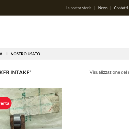
La nostra storia
News
Contatti
IA
IL NOSTRO USATO
Visualizzazione del 
KER INTAKE”
ferta!
Aggiungi
alla lista
dei
desideri