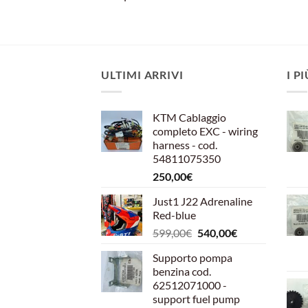
ULTIMI ARRIVI
I P
KTM Cablaggio
completo EXC - wiring
harness - cod.
54811075350
250,00
€
Just1 J22 Adrenaline
Red-blue
Il
Il
599,00
€
540,00
€
prezzo
prezzo
Supporto pompa
originale
attuale
benzina cod.
era:
è:
62512071000 -
599,00€.
540,00€.
support fuel pump