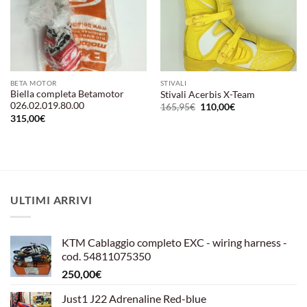
BETA MOTOR
STIVALI
Biella completa Betamotor
Stivali Acerbis X-Team
026.02.019.80.00
Il
Il
165,95
€
110,00
€
prezzo
prezzo
315,00
€
originale
attuale
era:
è:
165,95€.
110,00€.
ULTIMI ARRIVI
KTM Cablaggio completo EXC - wiring harness -
cod. 54811075350
250,00
€
Just1 J22 Adrenaline Red-blue