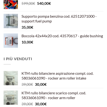
Il
Il
599,00
€
540,00
€
prezzo
prezzo
originale
attuale
Supporto pompa benzina cod. 62512071000 -
era:
è:
support fuel pump
599,00€.
540,00€.
35,00
€
Boccola 42x44x20 cod. 43570617 - guide bushing
10,00
€
I PIÙ VENDUTI
KTM rullo bilanciere aspirazione compl. cod.
58036061090 - rocker arm roller intake
Il
Il
39,00
€
30,00
€
prezzo
prezzo
KTM rullo bilanciere scarico compl. cod.
originale
attuale
58336061090 - rocker arm roller
era:
è:
Il
Il
39,00
€
30,00
€
39,00€.
30,00€.