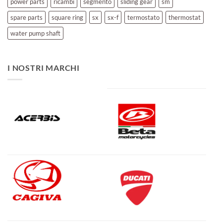
power parts
ricambi
segmento
sliding gear
sm
spare parts
square ring
sx
sx-f
termostato
thermostat
water pump shaft
I NOSTRI MARCHI