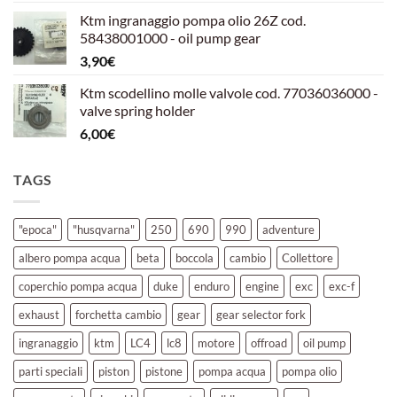
prezzo
prezzo
Ktm ingranaggio pompa olio 26Z cod.
originale
attuale
58438001000 - oil pump gear
era:
è:
3,90
€
39,00€.
30,00€.
Ktm scodellino molle valvole cod. 77036036000 -
valve spring holder
6,00
€
TAGS
"epoca"
"husqvarna"
250
690
990
adventure
albero pompa acqua
beta
boccola
cambio
Collettore
coperchio pompa acqua
duke
enduro
engine
exc
exc-f
exhaust
forchetta cambio
gear
gear selector fork
ingranaggio
ktm
LC4
lc8
motore
offroad
oil pump
parti speciali
piston
pistone
pompa acqua
pompa olio