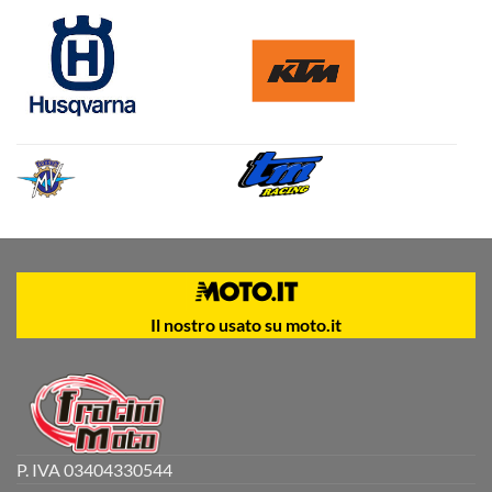
Il nostro usato su moto.it
P. IVA 03404330544