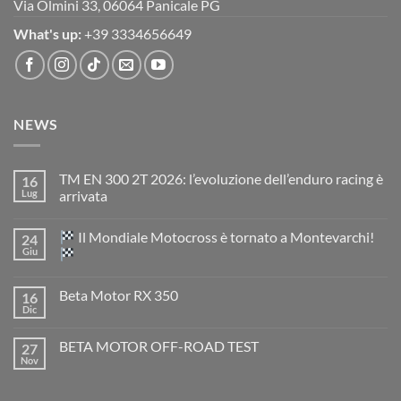
Via Olmini 33, 06064 Panicale PG
What's up:
+39 3334656649
NEWS
TM EN 300 2T 2026: l’evoluzione dell’enduro racing è
16
Lug
arrivata
Nessun
commento
Il Mondiale Motocross è tornato a Montevarchi!
24
su
TM
Giu
EN
300
Nessun
2T
commento
Beta Motor RX 350
16
2026:
su
l’evoluzione
Dic
Nessun
dell’enduro
Il
commento
racing
Mondiale
su
è
Motocross
BETA MOTOR OFF-ROAD TEST
27
Beta
arrivata
è
Motor
Nov
tornato
Nessun
RX
a
commento
350
su
Montevarchi!
BETA