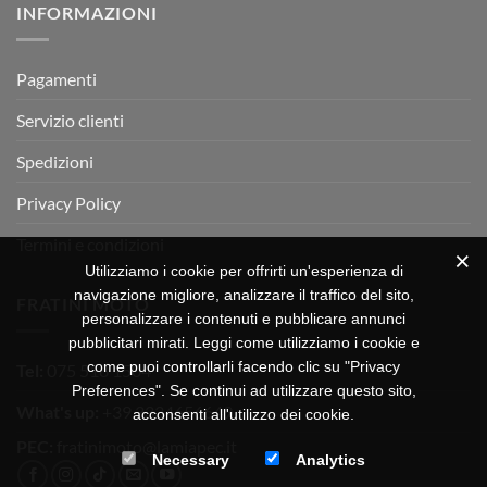
INFORMAZIONI
MOTOR
OFF-
ROAD
TEST
Pagamenti
Servizio clienti
Spedizioni
Privacy Policy
Termini e condizioni
Utilizziamo i cookie per offrirti un'esperienza di
navigazione migliore, analizzare il traffico del sito,
FRATINI MOTO
personalizzare i contenuti e pubblicare annunci
pubblicitari mirati. Leggi come utilizziamo i cookie e
come puoi controllarli facendo clic su "Privacy
Tel:
075 518 1504
Preferences". Se continui ad utilizzare questo sito,
What's up:
+39 3334656649
acconsenti all'utilizzo dei cookie.
PEC:
fratinimoto@lamiapec.it
Necessary
Analytics