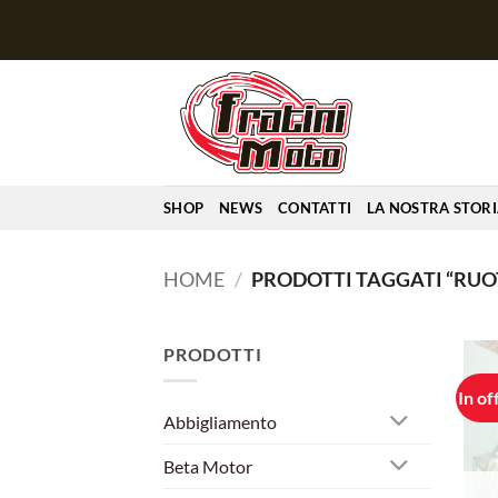
Salta
ai
contenuti
SHOP
NEWS
CONTATTI
LA NOSTRA STOR
HOME
/
PRODOTTI TAGGATI “RUOT
PRODOTTI
In of
Abbigliamento
Beta Motor