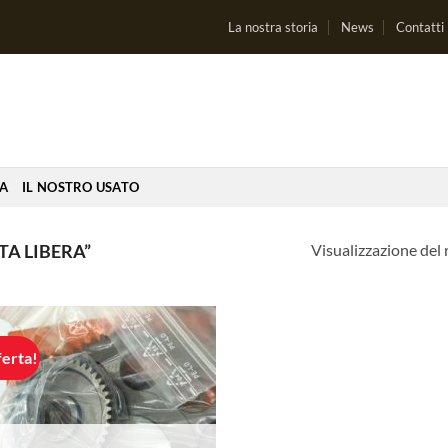
La nostra storia
News
Contatti
IA
IL NOSTRO USATO
Visualizzazione del 
A LIBERA”
ferta!
Aggiungi
alla lista
dei
desideri