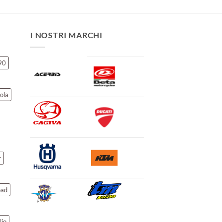
I NOSTRI MARCHI
90
ola
r
oad
lio