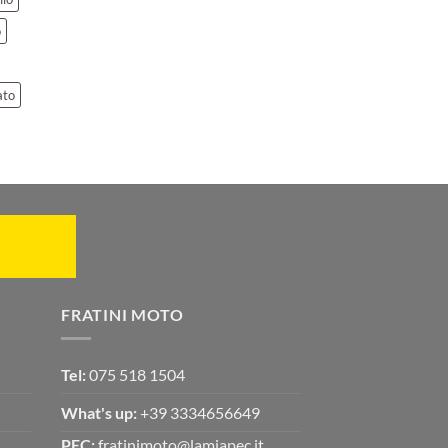
o
ato
FRATINI MOTO
Tel:
075 518 1504
What's up:
+39 3334656649
PEC:
fratinimoto@lamiapec.it