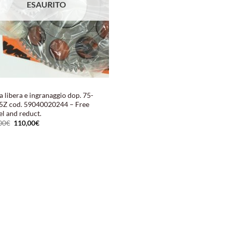
ESAURITO
 libera e ingranaggio dop. 75-
5Z cod. 59040020244 – Free
l and reduct.
Il
Il
00
€
110,00
€
prezzo
prezzo
originale
attuale
era:
è:
165,00€.
110,00€.