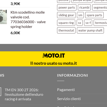
3,90
€
power parts
ricambi
segment
Ktm scodellino molle
sliding gear
sm
spare parts
valvole cod.
77036036000 - valve
square ring
sx
sx-f
termost
spring holder
thermostat
water pump shaft
6,00
€
Il nostro usato su moto.it
WS
INFORMAZIONI
Pagamenti
TM EN 300 2T 2026:
l’evoluzione dell’enduro
Servizio clienti
racing è arrivata
Nessun
commento