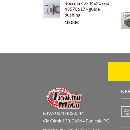
Boccola 42x44x20 cod.
43570617 - guide
bushing
10,00
€
NE
16
P. IVA 03404330544
Lug
Via Olmini 33, 06064 Panicale PG
What's up:
+39 3334656649