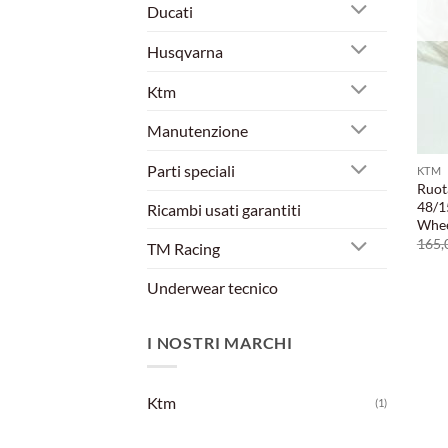
Ducati
Husqvarna
Ktm
Manutenzione
Parti speciali
KTM
Ruota
48/1
Ricambi usati garantiti
Whee
165,
TM Racing
Underwear tecnico
I NOSTRI MARCHI
Ktm
(1)