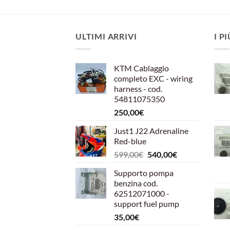
ULTIMI ARRIVI
I P
KTM Cablaggio
completo EXC - wiring
harness - cod.
54811075350
250,00
€
Just1 J22 Adrenaline
Red-blue
Il
Il
599,00
€
540,00
€
prezzo
prezzo
Supporto pompa
originale
attuale
benzina cod.
era:
è:
62512071000 -
599,00€.
540,00€.
support fuel pump
35,00
€