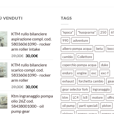
IÙ VENDUTI
TAGS
"epoca"
"husqvarna"
250
6
KTM rullo bilanciere
aspirazione compl. cod.
990
adventure
58036061090 - rocker
arm roller intake
albero pompa acqua
beta
bocc
Il
Il
39,00
€
30,00
€
cambio
Collettore
prezzo
prezzo
KTM rullo bilanciere
coperchio pompa acqua
duke
originale
attuale
scarico compl. cod.
era:
è:
enduro
engine
exc
exc-f
58336061090 - rocker
39,00€.
30,00€.
arm roller
exhaust
forchetta cambio
gea
Il
Il
39,00
€
30,00
€
gear selector fork
ingranaggio
prezzo
prezzo
Ktm ingranaggio pompa
originale
attuale
ktm
LC4
lc8
motore
offr
olio 26Z cod.
era:
è:
58438001000 - oil
oil pump
parti speciali
piston
39,00€.
30,00€.
pump gear
pistone
pompa acqua
pompa o