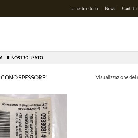
La nostra storia
News
Contatti
IA
IL NOSTRO USATO
Visualizzazione del 
ICONO SPESSORE”
Aggiungi
alla lista
dei
desideri