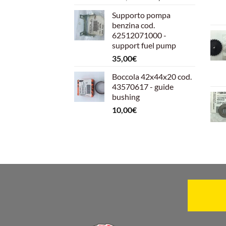
prezzo
prezzo
Supporto pompa
originale
attuale
benzina cod.
era:
è:
62512071000 -
599,00€.
540,00€.
support fuel pump
35,00
€
Boccola 42x44x20 cod.
43570617 - guide
bushing
10,00
€