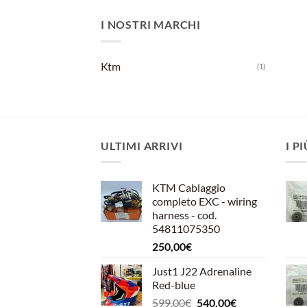
I NOSTRI MARCHI
Ktm
(1)
ULTIMI ARRIVI
I P
KTM Cablaggio
completo EXC - wiring
harness - cod.
54811075350
250,00
€
Just1 J22 Adrenaline
Red-blue
Il
Il
599,00
€
540,00
€