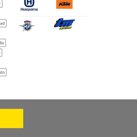
r
oad
lio
o
ato