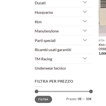
Ducati
Husqvarna
Ktm
Manutenzione
Parti speciali
KTM
Ktm 
0988
Ricambi usati garantiti
1,00
TM Racing
Underwear tecnico
FILTRA PER PREZZO
Prezzo
Prezzo
Prezzo:
0€
—
10€
FILTRA
Min
Max