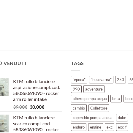
IÙ VENDUTI
TAGS
"epoca"
"husqvarna"
250
6
KTM rullo bilanciere
aspirazione compl. cod.
990
adventure
58036061090 - rocker
arm roller intake
albero pompa acqua
beta
bocc
Il
Il
39,00
€
30,00
€
cambio
Collettore
prezzo
prezzo
KTM rullo bilanciere
coperchio pompa acqua
duke
originale
attuale
scarico compl. cod.
era:
è:
enduro
engine
exc
exc-f
58336061090 - rocker
39,00€.
30,00€.