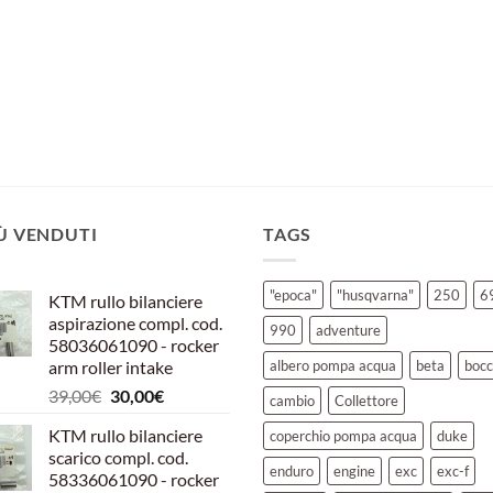
IÙ VENDUTI
TAGS
"epoca"
"husqvarna"
250
6
KTM rullo bilanciere
aspirazione compl. cod.
990
adventure
58036061090 - rocker
arm roller intake
albero pompa acqua
beta
bocc
Il
Il
39,00
€
30,00
€
cambio
Collettore
prezzo
prezzo
KTM rullo bilanciere
coperchio pompa acqua
duke
originale
attuale
scarico compl. cod.
era:
è:
enduro
engine
exc
exc-f
58336061090 - rocker
39,00€.
30,00€.