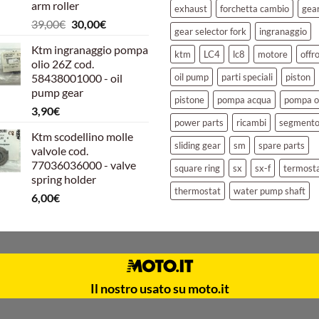
arm roller
exhaust
forchetta cambio
gea
Il
Il
39,00
€
30,00
€
gear selector fork
ingranaggio
prezzo
prezzo
Ktm ingranaggio pompa
originale
attuale
ktm
LC4
lc8
motore
offr
olio 26Z cod.
era:
è:
58438001000 - oil
oil pump
parti speciali
piston
39,00€.
30,00€.
pump gear
pistone
pompa acqua
pompa o
3,90
€
power parts
ricambi
segment
Ktm scodellino molle
sliding gear
sm
spare parts
valvole cod.
77036036000 - valve
square ring
sx
sx-f
termost
spring holder
thermostat
water pump shaft
6,00
€
Il nostro usato su moto.it