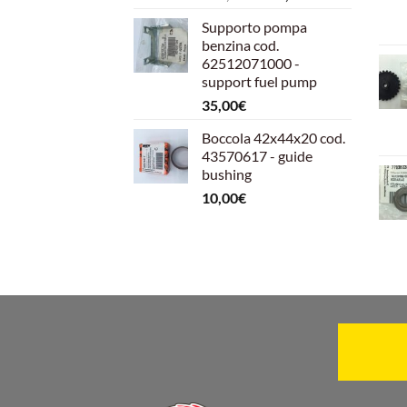
prezzo
prezzo
Supporto pompa
originale
attuale
benzina cod.
era:
è:
62512071000 -
599,00€.
540,00€.
support fuel pump
35,00
€
Boccola 42x44x20 cod.
43570617 - guide
bushing
10,00
€