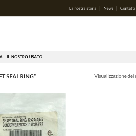
La nostra storia
News
Contatti
IA
IL NOSTRO USATO
Visualizzazione del 
T SEAL RING”
Aggiungi
alla lista
dei
desideri