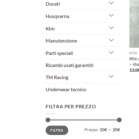
Ducati
Husqvarna
Ktm
Manutenzione
Parti speciali
KTM
Ktm 
– sha
Ricambi usati garantiti
13,0
TM Racing
Underwear tecnico
FILTRA PER PREZZO
Prezzo
Prezzo
Prezzo:
10€
—
20€
FILTRA
Min
Max