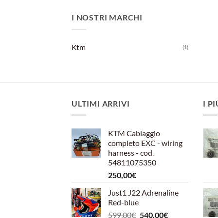
I NOSTRI MARCHI
Ktm
(1)
ULTIMI ARRIVI
I P
KTM Cablaggio
completo EXC - wiring
harness - cod.
54811075350
250,00
€
Just1 J22 Adrenaline
Red-blue
Il
Il
599,00
€
540,00
€