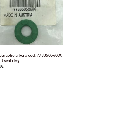
paraolio albero cod. 77335056000
ft seal ring
0
€