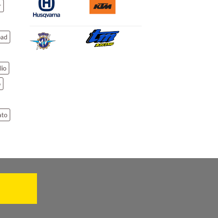
r
oad
lio
o
ato