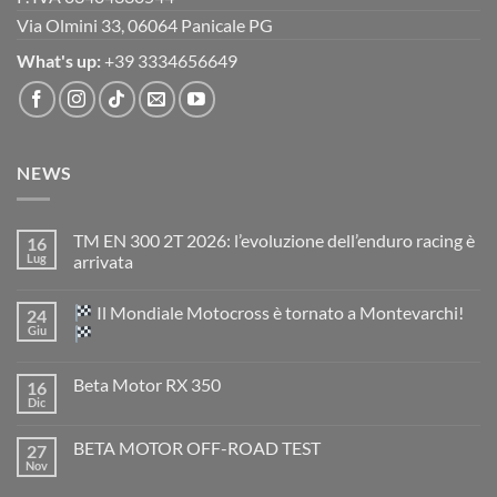
Via Olmini 33, 06064 Panicale PG
What's up:
+39 3334656649
NEWS
TM EN 300 2T 2026: l’evoluzione dell’enduro racing è
16
Lug
arrivata
Nessun
commento
Il Mondiale Motocross è tornato a Montevarchi!
24
su
TM
Giu
EN
300
Nessun
2T
commento
Beta Motor RX 350
16
2026:
su
l’evoluzione
Dic
Nessun
dell’enduro
Il
commento
racing
Mondiale
su
è
Motocross
BETA MOTOR OFF-ROAD TEST
27
Beta
arrivata
è
Motor
Nov
tornato
Nessun
RX
a
commento
350