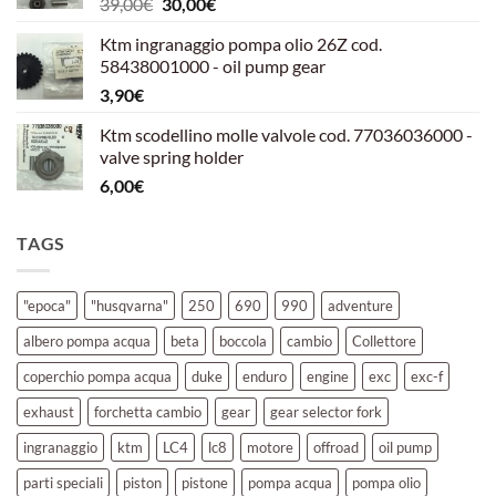
Il
Il
39,00
€
30,00
€
39,00€.
30,00€.
prezzo
prezzo
Ktm ingranaggio pompa olio 26Z cod.
originale
attuale
58438001000 - oil pump gear
era:
è:
3,90
€
39,00€.
30,00€.
Ktm scodellino molle valvole cod. 77036036000 -
valve spring holder
6,00
€
TAGS
"epoca"
"husqvarna"
250
690
990
adventure
albero pompa acqua
beta
boccola
cambio
Collettore
coperchio pompa acqua
duke
enduro
engine
exc
exc-f
exhaust
forchetta cambio
gear
gear selector fork
ingranaggio
ktm
LC4
lc8
motore
offroad
oil pump
parti speciali
piston
pistone
pompa acqua
pompa olio