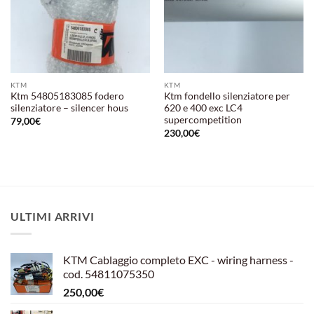
KTM
KTM
Ktm 54805183085 fodero
Ktm fondello silenziatore per
silenziatore – silencer hous
620 e 400 exc LC4
supercompetition
79,00
€
230,00
€
ULTIMI ARRIVI
KTM Cablaggio completo EXC - wiring harness -
cod. 54811075350
250,00
€