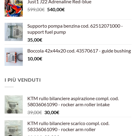
Just1 J22 Adrenaline Red-blue
Il
Il
599,00
€
540,00
€
prezzo
prezzo
originale
attuale
Supporto pompa benzina cod. 62512071000 -
era:
è:
support fuel pump
599,00€.
540,00€.
35,00
€
Boccola 42x44x20 cod. 43570617 - guide bushing
10,00
€
I PIÙ VENDUTI
KTM rullo bilanciere aspirazione compl. cod.
58036061090 - rocker arm roller intake
Il
Il
39,00
€
30,00
€
prezzo
prezzo
KTM rullo bilanciere scarico compl. cod.
originale
attuale
58336061090 - rocker arm roller
era:
è: