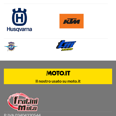
Il nostro usato su moto.it
P. IVA 03404330544