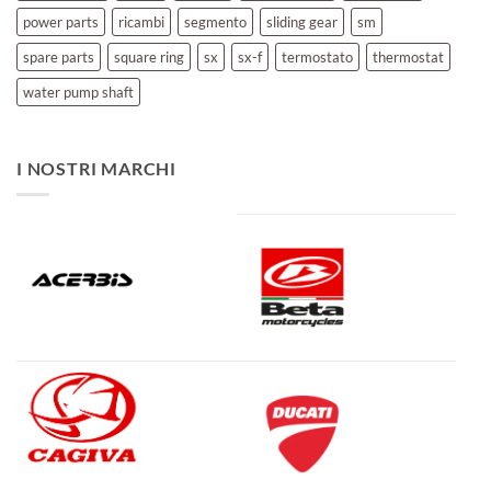
power parts
ricambi
segmento
sliding gear
sm
spare parts
square ring
sx
sx-f
termostato
thermostat
water pump shaft
I NOSTRI MARCHI