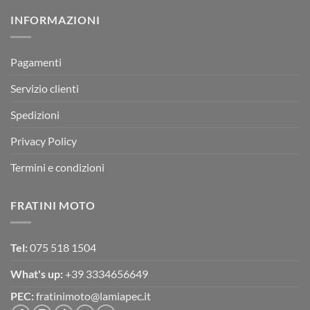
su
Montevarchi!
BETA
INFORMAZIONI
MOTOR
OFF-
ROAD
TEST
Pagamenti
Servizio clienti
Spedizioni
Privacy Policy
Termini e condizioni
FRATINI MOTO
Tel:
075 518 1504
What's up:
+39 3334656649
PEC:
fratinimoto@lamiapec.it