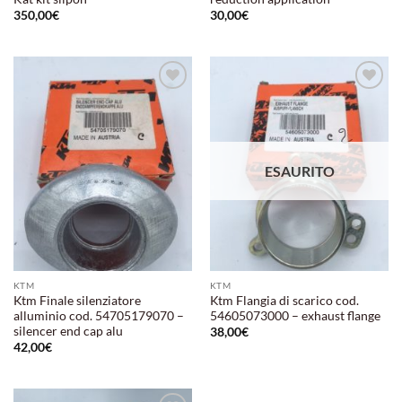
350,00
€
30,00
€
Aggiungi
Aggiungi
alla lista
alla lista
dei
dei
desideri
desideri
ESAURITO
KTM
KTM
Ktm Finale silenziatore
Ktm Flangia di scarico cod.
alluminio cod. 54705179070 –
54605073000 – exhaust flange
silencer end cap alu
38,00
€
42,00
€