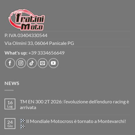
P. IVA 03404330544
Via Olmini 33, 06064 Panicale PG
What's up:
+39 3334656649
NEWS
TM EN 300 2T 2026: l’evoluzione dell’enduro racing è
16
Lug
arrivata
Nessun
commento
Il Mondiale Motocross è tornato a Montevarchi!
24
su
TM
Giu
EN
300
Nessun