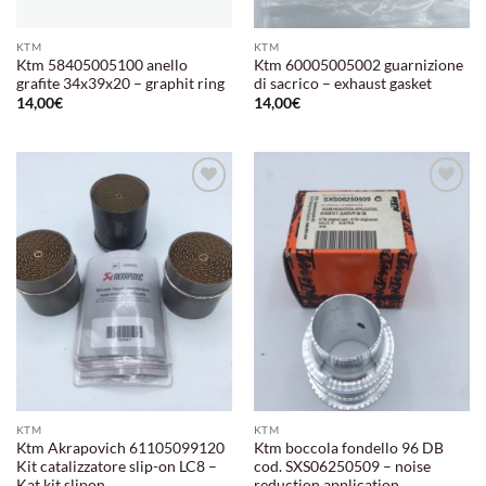
KTM
KTM
Ktm 58405005100 anello
Ktm 60005005002 guarnizione
grafite 34x39x20 – graphit ring
di sacrico – exhaust gasket
14,00
€
14,00
€
Aggiungi
Aggiungi
alla lista
alla lista
dei
dei
desideri
desideri
KTM
KTM
Ktm Akrapovich 61105099120
Ktm boccola fondello 96 DB
Kit catalizzatore slip-on LC8 –
cod. SXS06250509 – noise
Kat kit slipon
reduction application