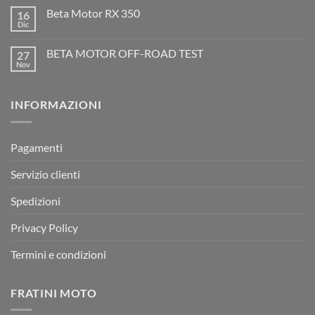
2T
commento
Beta Motor RX 350
16
2026:
su
l’evoluzione
Dic
Nessun
dell’enduro
Il
commento
racing
Mondiale
su
è
Motocross
BETA MOTOR OFF-ROAD TEST
27
Beta
arrivata
è
Motor
Nov
tornato
Nessun
RX
a
commento
350
su
Montevarchi!
BETA
INFORMAZIONI
MOTOR
OFF-
ROAD
TEST
Pagamenti
Servizio clienti
Spedizioni
Privacy Policy
Termini e condizioni
FRATINI MOTO