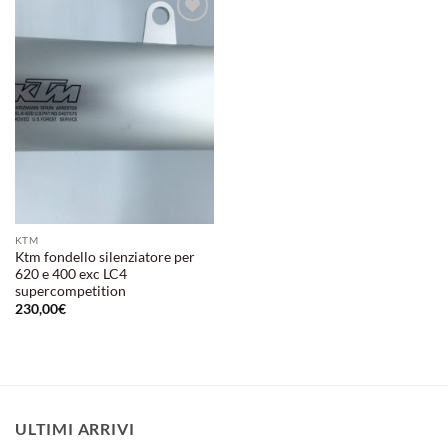
Aggiungi
alla lista
dei
desideri
KTM
Ktm fondello silenziatore per
620 e 400 exc LC4
supercompetition
230,00
€
ULTIMI ARRIVI