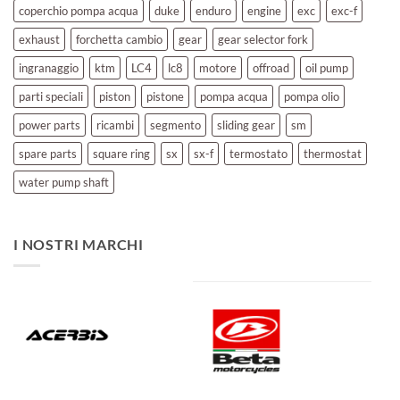
coperchio pompa acqua
duke
enduro
engine
exc
exc-f
exhaust
forchetta cambio
gear
gear selector fork
ingranaggio
ktm
LC4
lc8
motore
offroad
oil pump
parti speciali
piston
pistone
pompa acqua
pompa olio
power parts
ricambi
segmento
sliding gear
sm
spare parts
square ring
sx
sx-f
termostato
thermostat
water pump shaft
I NOSTRI MARCHI