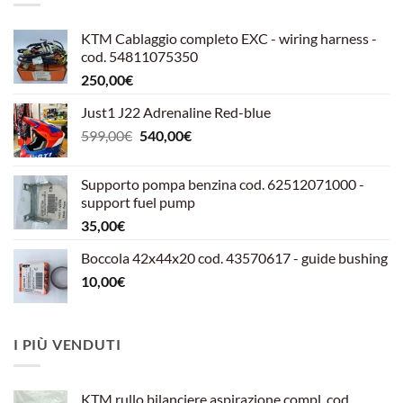
KTM Cablaggio completo EXC - wiring harness -
cod. 54811075350
250,00
€
Just1 J22 Adrenaline Red-blue
Il
Il
599,00
€
540,00
€
prezzo
prezzo
originale
attuale
Supporto pompa benzina cod. 62512071000 -
era:
è:
support fuel pump
599,00€.
540,00€.
35,00
€
Boccola 42x44x20 cod. 43570617 - guide bushing
10,00
€
I PIÙ VENDUTI
KTM rullo bilanciere aspirazione compl. cod.