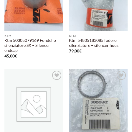
KTM
KTM
Ktm 50305079169 Fondello
Ktm 54805183085 fodero
silenziatore SX – Silencer
silenziatore – silencer hous
endcap
79,00
€
45,00
€
Aggiungi
Aggiungi
alla lista
alla lista
dei
dei
desideri
desideri