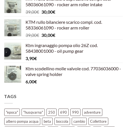
58036061090 - rocker arm roller intake
Il
Il
39,00
€
30,00
€
prezzo
prezzo
KTM rullo bilanciere scarico compl. cod.
originale
attuale
58336061090 - rocker arm roller
era:
è:
Il
Il
39,00
€
30,00
€
39,00€.
30,00€.
prezzo
prezzo
Ktm ingranaggio pompa olio 26Z cod.
originale
attuale
58438001000 - oil pump gear
era:
è:
3,90
€
39,00€.
30,00€.
Ktm scodellino molle valvole cod. 77036036000 -
valve spring holder
6,00
€
TAGS
"epoca"
"husqvarna"
250
690
990
adventure
albero pompa acqua
beta
boccola
cambio
Collettore