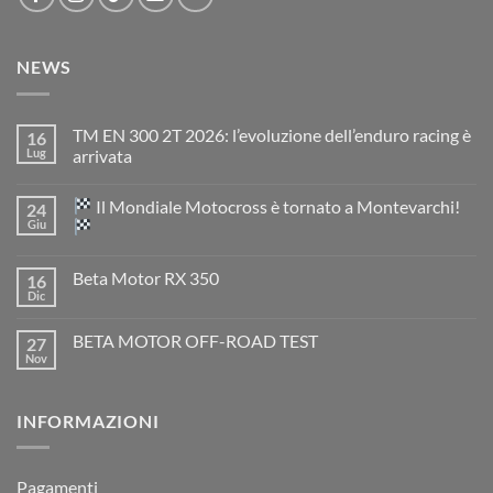
NEWS
TM EN 300 2T 2026: l’evoluzione dell’enduro racing è
16
Lug
arrivata
Nessun
commento
Il Mondiale Motocross è tornato a Montevarchi!
24
su
TM
Giu
EN
300
Nessun
2T
commento
Beta Motor RX 350
16
2026:
su
l’evoluzione
Dic
Nessun
dell’enduro
Il
commento
racing
Mondiale
su
è
Motocross
BETA MOTOR OFF-ROAD TEST
27
Beta
arrivata
è
Motor
Nov
tornato
Nessun
RX
a
commento
350
su
Montevarchi!
BETA
INFORMAZIONI
MOTOR
OFF-
ROAD
TEST
Pagamenti