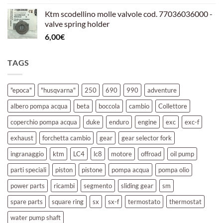
Ktm scodellino molle valvole cod. 77036036000 -
valve spring holder
6,00
€
TAGS
"epoca"
"husqvarna"
250
690
990
adventure
albero pompa acqua
beta
boccola
cambio
Collettore
coperchio pompa acqua
duke
enduro
engine
exc
exc-f
exhaust
forchetta cambio
gear
gear selector fork
ingranaggio
ktm
LC4
lc8
motore
offroad
oil pump
parti speciali
piston
pistone
pompa acqua
pompa olio
power parts
ricambi
segmento
sliding gear
sm
spare parts
square ring
sx
sx-f
termostato
thermostat
water pump shaft