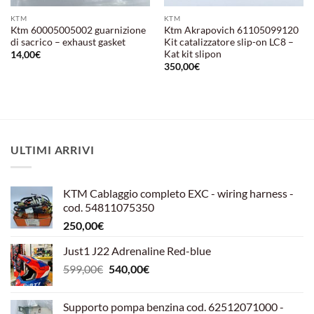
KTM
KTM
Ktm 60005005002 guarnizione
Ktm Akrapovich 61105099120
di sacrico – exhaust gasket
Kit catalizzatore slip-on LC8 –
Kat kit slipon
14,00
€
350,00
€
ULTIMI ARRIVI
KTM Cablaggio completo EXC - wiring harness -
cod. 54811075350
250,00
€
Just1 J22 Adrenaline Red-blue
Il
Il
599,00
€
540,00
€
prezzo
prezzo
originale
attuale
Supporto pompa benzina cod. 62512071000 -
era:
è: