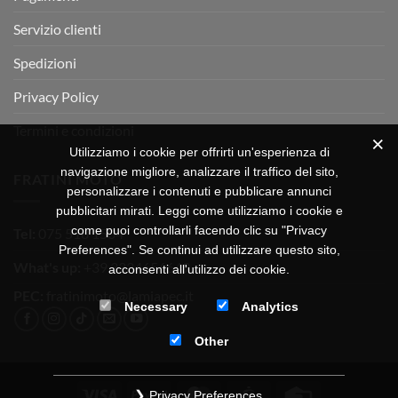
Servizio clienti
Spedizioni
Privacy Policy
Termini e condizioni
Utilizziamo i cookie per offrirti un'esperienza di
navigazione migliore, analizzare il traffico del sito,
FRATINI MOTO
personalizzare i contenuti e pubblicare annunci
pubblicitari mirati. Leggi come utilizziamo i cookie e
come puoi controllarli facendo clic su "Privacy
Tel:
075 518 1504
Preferences". Se continui ad utilizzare questo sito,
What's up:
+39 3334656649
acconsenti all'utilizzo dei cookie.
PEC:
fratinimoto@lamiapec.it
Necessary
Analytics
Other
Visa
PayPal
MasterCard
CartaSi
Credit
Privacy Preferences