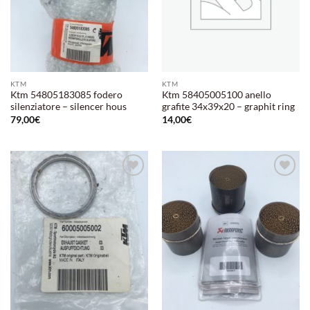
KTM
KTM
Ktm 54805183085 fodero
Ktm 58405005100 anello
silenziatore – silencer hous
grafite 34x39x20 – graphit ring
79,00
€
14,00
€
Aggiungi
Aggiungi
alla lista
alla lista
dei
dei
desideri
desideri