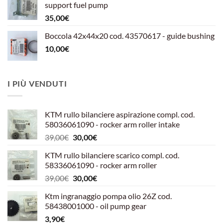
support fuel pump
599,00€.
540,00€.
35,00
€
Boccola 42x44x20 cod. 43570617 - guide bushing
10,00
€
I PIÙ VENDUTI
KTM rullo bilanciere aspirazione compl. cod.
58036061090 - rocker arm roller intake
Il
Il
39,00
€
30,00
€
prezzo
prezzo
KTM rullo bilanciere scarico compl. cod.
originale
attuale
58336061090 - rocker arm roller
era:
è:
Il
Il
39,00
€
30,00
€
39,00€.
30,00€.
prezzo
prezzo
Ktm ingranaggio pompa olio 26Z cod.
originale
attuale
58438001000 - oil pump gear
era:
è:
3,90
€
39,00€.
30,00€.