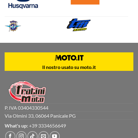
Il nostro usato su moto.it
P. IVA 03404330544
Via Olmini 33, 06064 Panicale PG
What's up:
+39 3334656649