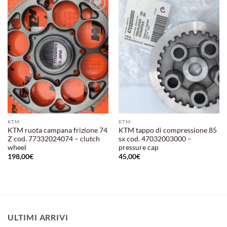
Aggiungi
Aggiungi
alla lista
alla lista
dei
dei
desideri
desideri
KTM
KTM
KTM ruota campana frizione 74
KTM tappo di compressione 85
Z cod. 77332024074 – clutch
sx cod. 47032003000 –
wheel
pressure cap
198,00
€
45,00
€
ULTIMI ARRIVI