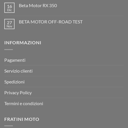
2T
commento
Beta Motor RX 350
16
2026:
su
l’evoluzione
Dic
Nessun
dell’enduro
Il
commento
racing
Mondiale
su
è
Motocross
BETA MOTOR OFF-ROAD TEST
27
Beta
arrivata
è
Motor
Nov
tornato
Nessun
RX
a
commento
350
su
Montevarchi!
BETA
INFORMAZIONI
MOTOR
OFF-
ROAD
TEST
Pagamenti
Servizio clienti
Spedizioni
Privacy Policy
Termini e condizioni
FRATINI MOTO