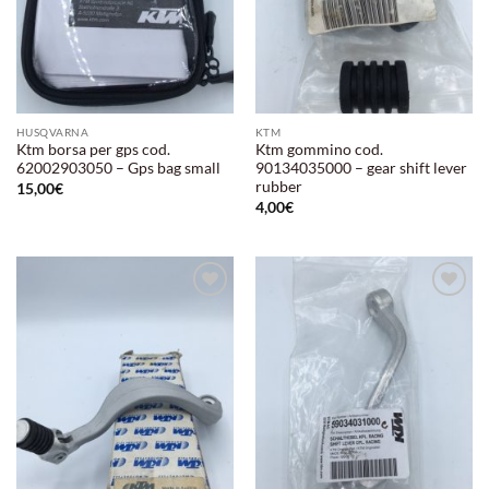
HUSQVARNA
KTM
Ktm borsa per gps cod.
Ktm gommino cod.
62002903050 – Gps bag small
90134035000 – gear shift lever
rubber
15,00
€
4,00
€
Aggiungi
Aggiungi
alla lista
alla lista
dei
dei
desideri
desideri