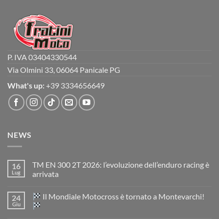
P. IVA 03404330544
Via Olmini 33, 06064 Panicale PG
What's up:
+39 3334656649
NEWS
TM EN 300 2T 2026: l’evoluzione dell’enduro racing è
16
Lug
arrivata
Nessun
commento
Il Mondiale Motocross è tornato a Montevarchi!
24
su
TM
Giu
EN
300
Nessun