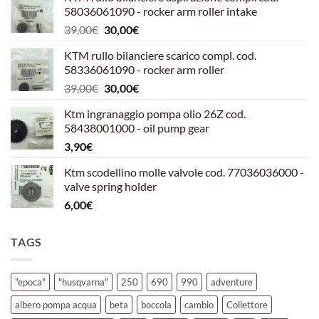
58036061090 - rocker arm roller intake
Il
Il
39,00
€
30,00
€
prezzo
prezzo
KTM rullo bilanciere scarico compl. cod.
originale
attuale
58336061090 - rocker arm roller
era:
è:
Il
Il
39,00
€
30,00
€
39,00€.
30,00€.
prezzo
prezzo
Ktm ingranaggio pompa olio 26Z cod.
originale
attuale
58438001000 - oil pump gear
era:
è:
3,90
€
39,00€.
30,00€.
Ktm scodellino molle valvole cod. 77036036000 -
valve spring holder
6,00
€
TAGS
"epoca"
"husqvarna"
250
690
990
adventure
albero pompa acqua
beta
boccola
cambio
Collettore