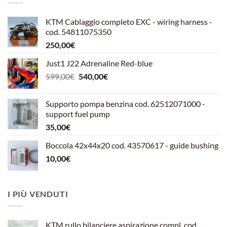
KTM Cablaggio completo EXC - wiring harness -
cod. 54811075350
250,00
€
Just1 J22 Adrenaline Red-blue
Il
Il
599,00
€
540,00
€
prezzo
prezzo
originale
attuale
Supporto pompa benzina cod. 62512071000 -
era:
è:
support fuel pump
599,00€.
540,00€.
35,00
€
Boccola 42x44x20 cod. 43570617 - guide bushing
10,00
€
I PIÙ VENDUTI
KTM rullo bilanciere aspirazione compl. cod.