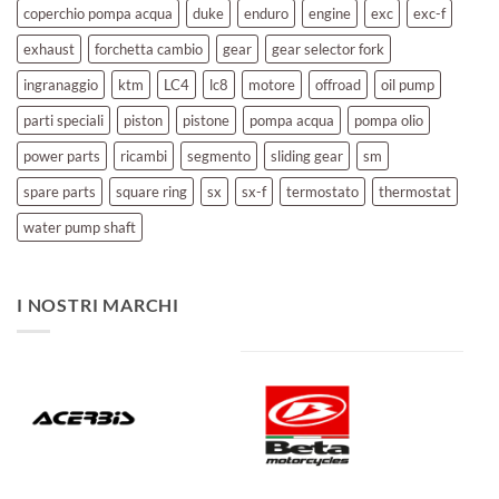
coperchio pompa acqua
duke
enduro
engine
exc
exc-f
exhaust
forchetta cambio
gear
gear selector fork
ingranaggio
ktm
LC4
lc8
motore
offroad
oil pump
parti speciali
piston
pistone
pompa acqua
pompa olio
power parts
ricambi
segmento
sliding gear
sm
spare parts
square ring
sx
sx-f
termostato
thermostat
water pump shaft
I NOSTRI MARCHI