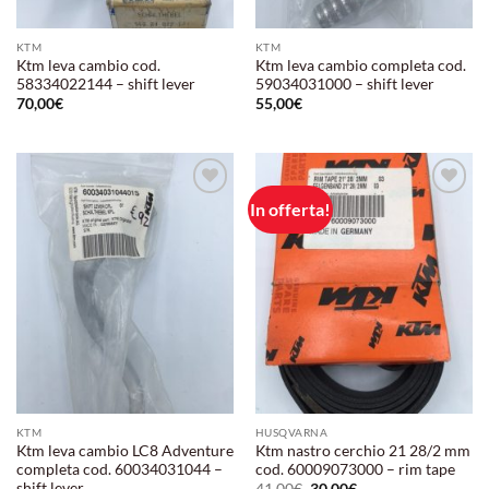
KTM
KTM
Ktm leva cambio cod.
Ktm leva cambio completa cod.
58334022144 – shift lever
59034031000 – shift lever
70,00
€
55,00
€
In offerta!
Aggiungi
Aggiungi
alla lista
alla lista
dei
dei
desideri
desideri
KTM
HUSQVARNA
Ktm leva cambio LC8 Adventure
Ktm nastro cerchio 21 28/2 mm
completa cod. 60034031044 –
cod. 60009073000 – rim tape
shift lever
Il
Il