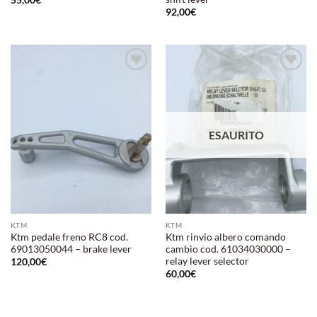
55,00
€
92,00
€
Aggiungi
Aggiungi
alla lista
alla lista
dei
dei
desideri
desideri
ESAURITO
KTM
KTM
Ktm pedale freno RC8 cod.
Ktm rinvio albero comando
69013050044 – brake lever
cambio cod. 61034030000 –
relay lever selector
120,00
€
60,00
€