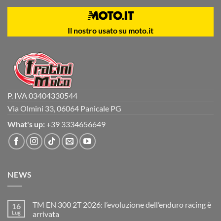
Il nostro usato su moto.it
P. IVA 03404330544
Via Olmini 33, 06064 Panicale PG
What's up:
+39 3334656649
NEWS
TM EN 300 2T 2026: l’evoluzione dell’enduro racing è
16
Lug
arrivata