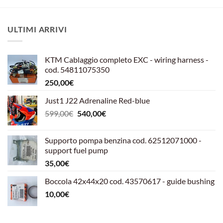
ULTIMI ARRIVI
KTM Cablaggio completo EXC - wiring harness -
cod. 54811075350
250,00
€
Just1 J22 Adrenaline Red-blue
Il
Il
599,00
€
540,00
€
prezzo
prezzo
originale
attuale
Supporto pompa benzina cod. 62512071000 -
era:
è:
support fuel pump
599,00€.
540,00€.
35,00
€
Boccola 42x44x20 cod. 43570617 - guide bushing
10,00
€