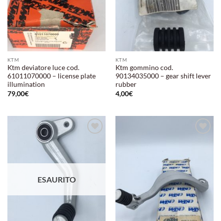
KTM
KTM
Ktm deviatore luce cod.
Ktm gommino cod.
61011070000 – license plate
90134035000 – gear shift lever
illumination
rubber
79,00
€
4,00
€
Aggiungi
Aggiungi
alla lista
alla lista
dei
dei
desideri
desideri
ESAURITO