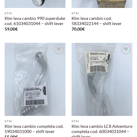
KTM
KTM
Ktm leva cambio 990 superduke
Ktm leva cambio cod.
cod. 61034031044 – shift lever
58334022144 – shift lever
59,00
€
70,00
€
Aggiungi
Aggiungi
alla lista
alla lista
dei
dei
desideri
desideri
KTM
KTM
Ktm leva cambio completa cod.
Ktm leva cambio LC8 Adventure
59034031000 – shift lever
completa cod. 60034031044 –
shift lever