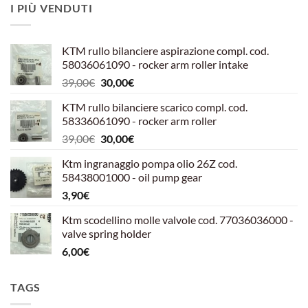
I PIÙ VENDUTI
KTM rullo bilanciere aspirazione compl. cod.
58036061090 - rocker arm roller intake
Il
Il
39,00
€
30,00
€
prezzo
prezzo
KTM rullo bilanciere scarico compl. cod.
originale
attuale
58336061090 - rocker arm roller
era:
è:
Il
Il
39,00
€
30,00
€
39,00€.
30,00€.
prezzo
prezzo
Ktm ingranaggio pompa olio 26Z cod.
originale
attuale
58438001000 - oil pump gear
era:
è:
3,90
€
39,00€.
30,00€.
Ktm scodellino molle valvole cod. 77036036000 -
valve spring holder
6,00
€
TAGS