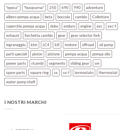
"epoca"
"husqvarna"
250
690
990
adventure
albero pompa acqua
beta
boccola
cambio
Collettore
coperchio pompa acqua
duke
enduro
engine
exc
exc-f
exhaust
forchetta cambio
gear
gear selector fork
ingranaggio
ktm
LC4
lc8
motore
offroad
oil pump
parti speciali
piston
pistone
pompa acqua
pompa olio
power parts
ricambi
segmento
sliding gear
sm
spare parts
square ring
sx
sx-f
termostato
thermostat
water pump shaft
I NOSTRI MARCHI