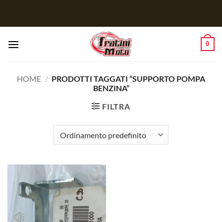
Salta
ai
contenuti
0
HOME
/
PRODOTTI TAGGATI “SUPPORTO POMPA
BENZINA”
FILTRA
Aggiungi
alla lista
dei
desideri