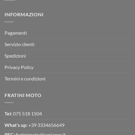
RX
a
commento
350
su
Montevarchi!
BETA
INFORMAZIONI
MOTOR
OFF-
ROAD
TEST
Pagamenti
Servizio clienti
Spedizioni
Privacy Policy
Termini e condizioni
FRATINI MOTO
Tel:
075 518 1504
What's up:
+39 3334656649
PEC:
fratinimoto@lamiapec.it