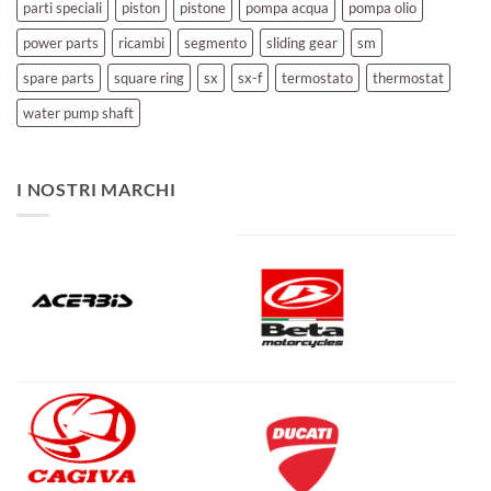
parti speciali
piston
pistone
pompa acqua
pompa olio
power parts
ricambi
segmento
sliding gear
sm
spare parts
square ring
sx
sx-f
termostato
thermostat
water pump shaft
I NOSTRI MARCHI