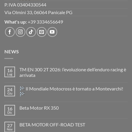
P. IVA 03404330544
Via Olmini 33, 06064 Panicale PG
What's up:
+39 3334656649
NEWS
TM EN 300 2T 2026: l’evoluzione dell’enduro racing è
16
Lug
arrivata
Nessun
commento
Il Mondiale Motocross è tornato a Montevarchi!
24
su
TM
Giu
EN
300
Nessun
2T
commento
Beta Motor RX 350
16
2026:
su
l’evoluzione
Dic
Nessun
dell’enduro
Il
commento
racing
Mondiale
su
è
Motocross
BETA MOTOR OFF-ROAD TEST
27
Beta
arrivata
è
Motor
Nov
tornato
Nessun