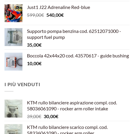
Just1 J22 Adrenaline Red-blue
Il
Il
599,00
€
540,00
€
prezzo
prezzo
originale
attuale
Supporto pompa benzina cod. 62512071000 -
era:
è:
support fuel pump
599,00€.
540,00€.
35,00
€
Boccola 42x44x20 cod. 43570617 - guide bushing
10,00
€
I PIÙ VENDUTI
KTM rullo bilanciere aspirazione compl. cod.
58036061090 - rocker arm roller intake
Il
Il
39,00
€
30,00
€
prezzo
prezzo
KTM rullo bilanciere scarico compl. cod.
originale
attuale
58336061090 - rocker arm roller