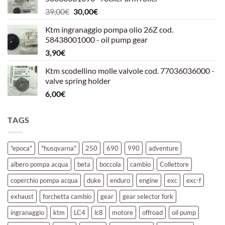
era:
è:
Il
Il
39,00
€
30,00
€
39,00€.
30,00€.
prezzo
prezzo
Ktm ingranaggio pompa olio 26Z cod.
originale
attuale
58438001000 - oil pump gear
era:
è:
3,90
€
39,00€.
30,00€.
Ktm scodellino molle valvole cod. 77036036000 -
valve spring holder
6,00
€
TAGS
"epoca"
"husqvarna"
250
690
990
adventure
albero pompa acqua
beta
boccola
cambio
Collettore
coperchio pompa acqua
duke
enduro
engine
exc
exc-f
exhaust
forchetta cambio
gear
gear selector fork
ingranaggio
ktm
LC4
lc8
motore
offroad
oil pump