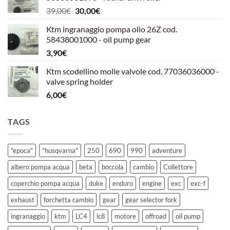
era:
è:
Il
Il
39,00
€
30,00
€
39,00€.
30,00€.
prezzo
prezzo
Ktm ingranaggio pompa olio 26Z cod.
originale
attuale
58438001000 - oil pump gear
era:
è:
3,90
€
39,00€.
30,00€.
Ktm scodellino molle valvole cod. 77036036000 -
valve spring holder
6,00
€
TAGS
"epoca"
"husqvarna"
250
690
990
adventure
albero pompa acqua
beta
boccola
cambio
Collettore
coperchio pompa acqua
duke
enduro
engine
exc
exc-f
exhaust
forchetta cambio
gear
gear selector fork
ingranaggio
ktm
LC4
lc8
motore
offroad
oil pump