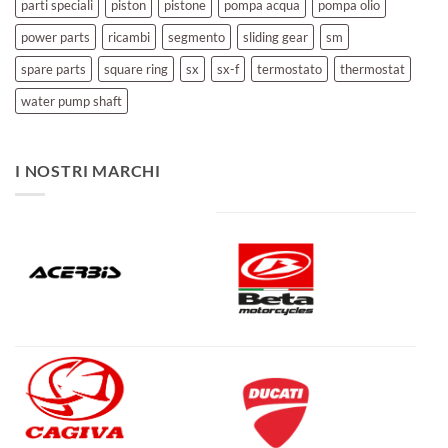
parti speciali
piston
pistone
pompa acqua
pompa olio
power parts
ricambi
segmento
sliding gear
sm
spare parts
square ring
sx
sx-f
termostato
thermostat
water pump shaft
I NOSTRI MARCHI