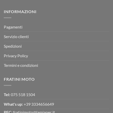
RX
a
commento
350
su
Montevarchi!
BETA
INFORMAZIONI
MOTOR
OFF-
ROAD
TEST
Pagamenti
Servizio clienti
Spedizioni
Privacy Policy
Termini e condizioni
FRATINI MOTO
Tel:
075 518 1504
What's up:
+39 3334656649
PEC:
fratinimoto@lamiapec.it