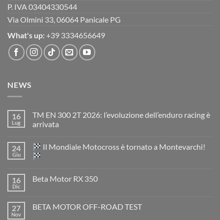
P. IVA 03404330544
Via Olmini 33, 06064 Panicale PG
What's up:
+39 3334656649
NEWS
TM EN 300 2T 2026: l’evoluzione dell’enduro racing è
16
Lug
arrivata
Nessun
commento
Il Mondiale Motocross è tornato a Montevarchi!
24
su
TM
Giu
EN
300
Nessun
2T
commento
Beta Motor RX 350
16
2026:
su
l’evoluzione
Dic
Nessun
dell’enduro
Il
commento
racing
Mondiale
su
è
Motocross
BETA MOTOR OFF-ROAD TEST
27
Beta
arrivata
è
Motor
Nov
tornato
Nessun