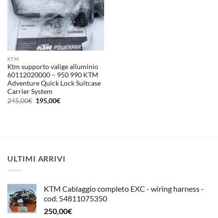
KTM
Ktm supporto valige alluminio
60112020000 – 950 990 KTM
Adventure Quick Lock Suitcase
Carrier System
Il
Il
245,00
€
195,00
€
prezzo
prezzo
originale
attuale
era:
è:
245,00€.
195,00€.
ULTIMI ARRIVI
KTM Cablaggio completo EXC - wiring harness -
cod. 54811075350
250,00
€