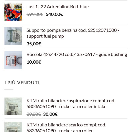
Just1 J22 Adrenaline Red-blue
Il
Il
599,00
€
540,00
€
prezzo
prezzo
originale
attuale
Supporto pompa benzina cod. 62512071000 -
era:
è:
support fuel pump
599,00€.
540,00€.
35,00
€
Boccola 42x44x20 cod. 43570617 - guide bushing
10,00
€
I PIÙ VENDUTI
KTM rullo bilanciere aspirazione compl. cod.
58036061090 - rocker arm roller intake
Il
Il
39,00
€
30,00
€
prezzo
prezzo
KTM rullo bilanciere scarico compl. cod.
originale
attuale
58336061090 - rocker arm roller