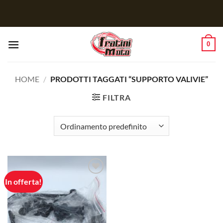
Salta
ai
contenuti
0
HOME
/
PRODOTTI TAGGATI “SUPPORTO VALIVIE”
FILTRA
In offerta!
Aggiungi
alla lista
dei
desideri