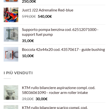
250,00
€
Just1 J22 Adrenaline Red-blue
Il
Il
599,00
€
540,00
€
prezzo
prezzo
originale
attuale
Supporto pompa benzina cod. 62512071000 -
era:
è:
support fuel pump
599,00€.
540,00€.
35,00
€
Boccola 42x44x20 cod. 43570617 - guide bushing
10,00
€
I PIÙ VENDUTI
KTM rullo bilanciere aspirazione compl. cod.
58036061090 - rocker arm roller intake
Il
Il
39,00
€
30,00
€
prezzo
prezzo
KTM rullo bilanciere scarico compl. cod.
originale
attuale