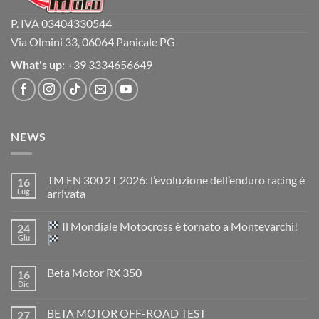
P. IVA 03404330544
Via Olmini 33, 06064 Panicale PG
What's up:
+39 3334656649
NEWS
TM EN 300 2T 2026: l’evoluzione dell’enduro racing è
16
Lug
arrivata
Nessun
commento
Il Mondiale Motocross è tornato a Montevarchi!
24
su
TM
Giu
EN
300
Nessun
2T
commento
Beta Motor RX 350
16
2026:
su
l’evoluzione
Dic
Nessun
dell’enduro
Il
commento
racing
Mondiale
su
è
Motocross
BETA MOTOR OFF-ROAD TEST
27
Beta
arrivata
è