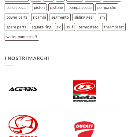
parti speciali
piston
pistone
pompa acqua
pompa olio
power parts
ricambi
segmento
sliding gear
sm
spare parts
square ring
sx
sx-f
termostato
thermostat
water pump shaft
I NOSTRI MARCHI