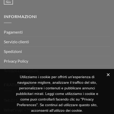
Motor
Nov
tornato
Nessun
RX
a
commento
350
su
Montevarchi!
BETA
INFORMAZIONI
MOTOR
OFF-
ROAD
TEST
Pagamenti
Servizio clienti
Spedizioni
Privacy Policy
Termini e condizioni
Utilizziamo i cookie per offrirti un'esperienza di
navigazione migliore, analizzare il traffico del sito,
FRATINI MOTO
personalizzare i contenuti e pubblicare annunci
pubblicitari mirati. Leggi come utilizziamo i cookie e
come puoi controllarli facendo clic su "Privacy
Tel:
075 518 1504
Preferences". Se continui ad utilizzare questo sito,
What's up:
+39 3334656649
acconsenti all'utilizzo dei cookie.