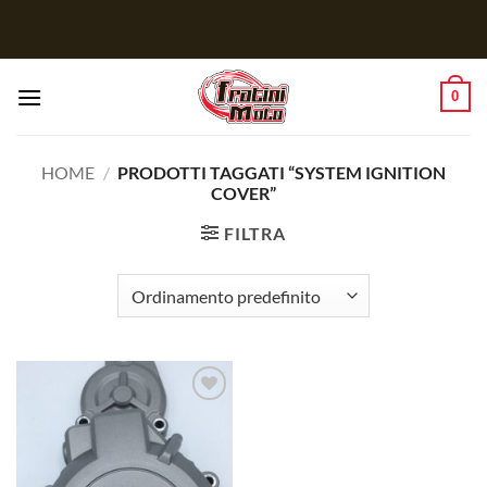
Salta
ai
contenuti
0
HOME
/
PRODOTTI TAGGATI “SYSTEM IGNITION
COVER”
FILTRA
Aggiungi
alla lista
dei
desideri