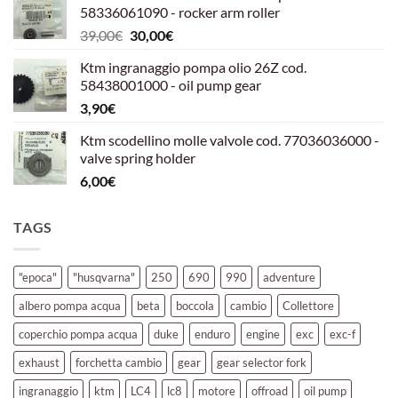
58336061090 - rocker arm roller
era:
è:
Il
Il
39,00
€
30,00
€
39,00€.
30,00€.
prezzo
prezzo
Ktm ingranaggio pompa olio 26Z cod.
originale
attuale
58438001000 - oil pump gear
era:
è:
3,90
€
39,00€.
30,00€.
Ktm scodellino molle valvole cod. 77036036000 -
valve spring holder
6,00
€
TAGS
"epoca"
"husqvarna"
250
690
990
adventure
albero pompa acqua
beta
boccola
cambio
Collettore
coperchio pompa acqua
duke
enduro
engine
exc
exc-f
exhaust
forchetta cambio
gear
gear selector fork
ingranaggio
ktm
LC4
lc8
motore
offroad
oil pump