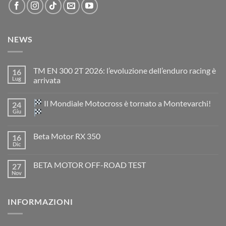
NEWS
TM EN 300 2T 2026: l’evoluzione dell’enduro racing è
16
Lug
arrivata
Nessun
commento
Il Mondiale Motocross è tornato a Montevarchi!
24
su
TM
Giu
EN
300
Nessun
2T
commento
Beta Motor RX 350
16
2026:
su
l’evoluzione
Dic
Nessun
dell’enduro
Il
commento
racing
Mondiale
su
è
Motocross
BETA MOTOR OFF-ROAD TEST
27
Beta
arrivata
è
Motor
Nov
tornato
Nessun
RX
a
commento
350
su
Montevarchi!
BETA
INFORMAZIONI
MOTOR
OFF-
ROAD
TEST