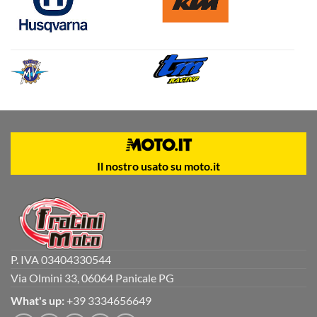
Il nostro usato su moto.it
P. IVA 03404330544
Via Olmini 33, 06064 Panicale PG
What's up:
+39 3334656649