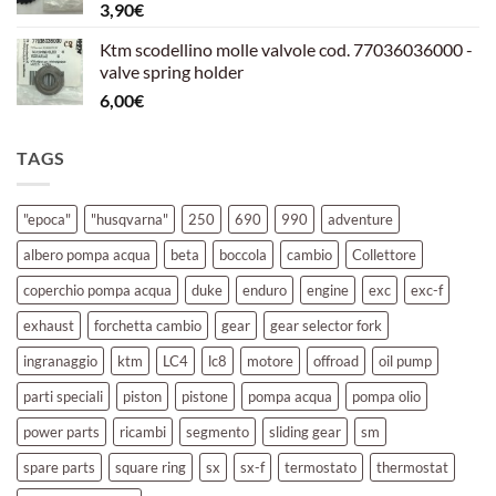
3,90
€
39,00€.
30,00€.
Ktm scodellino molle valvole cod. 77036036000 -
valve spring holder
6,00
€
TAGS
"epoca"
"husqvarna"
250
690
990
adventure
albero pompa acqua
beta
boccola
cambio
Collettore
coperchio pompa acqua
duke
enduro
engine
exc
exc-f
exhaust
forchetta cambio
gear
gear selector fork
ingranaggio
ktm
LC4
lc8
motore
offroad
oil pump
parti speciali
piston
pistone
pompa acqua
pompa olio
power parts
ricambi
segmento
sliding gear
sm
spare parts
square ring
sx
sx-f
termostato
thermostat