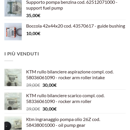
Supporto pompa benzina cod. 62512071000 -
era:
è:
support fuel pump
599,00€.
540,00€.
35,00
€
Boccola 42x44x20 cod. 43570617 - guide bushing
10,00
€
I PIÙ VENDUTI
KTM rullo bilanciere aspirazione compl. cod.
58036061090 - rocker arm roller intake
Il
Il
39,00
€
30,00
€
prezzo
prezzo
KTM rullo bilanciere scarico compl. cod.
originale
attuale
58336061090 - rocker arm roller
era:
è:
Il
Il
39,00
€
30,00
€
39,00€.
30,00€.
prezzo
prezzo
Ktm ingranaggio pompa olio 26Z cod.
originale
attuale
58438001000 - oil pump gear
era:
è: