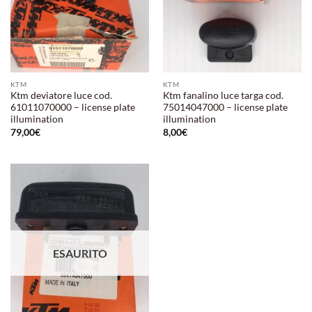
KTM
KTM
Ktm deviatore luce cod.
Ktm fanalino luce targa cod.
61011070000 – license plate
75014047000 – license plate
illumination
illumination
79,00
€
8,00
€
Aggiungi
alla lista
dei
desideri
ESAURITO