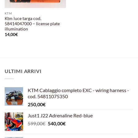
KTM
Ktm luce targa cod.
58414047000 – license plate
illumination
14,00
€
ULTIMI ARRIVI
KTM Cablaggio completo EXC - wiring harness -
cod. 54811075350
250,00
€
Just1 J22 Adrenaline Red-blue
Il
Il
599,00
€
540,00
€
prezzo
prezzo
originale
attuale