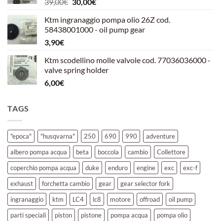
Il
Il
39,00
€
30,00
€
39,00€.
30,00€.
prezzo
prezzo
Ktm ingranaggio pompa olio 26Z cod.
originale
attuale
58438001000 - oil pump gear
era:
è:
3,90
€
39,00€.
30,00€.
Ktm scodellino molle valvole cod. 77036036000 -
valve spring holder
6,00
€
TAGS
"epoca"
"husqvarna"
250
690
990
adventure
albero pompa acqua
beta
boccola
cambio
Collettore
coperchio pompa acqua
duke
enduro
engine
exc
exc-f
exhaust
forchetta cambio
gear
gear selector fork
ingranaggio
ktm
LC4
lc8
motore
offroad
oil pump
parti speciali
piston
pistone
pompa acqua
pompa olio