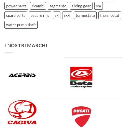
power parts
ricambi
segmento
sliding gear
sm
spare parts
square ring
sx
sx-f
termostato
thermostat
water pump shaft
I NOSTRI MARCHI