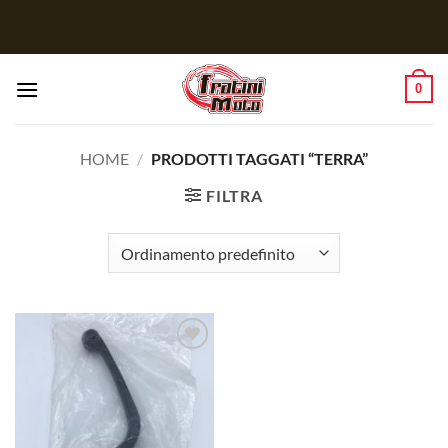
Salta
ai
contenuti
0
HOME
/
PRODOTTI TAGGATI “TERRA”
FILTRA
Aggiungi
alla lista
dei
desideri