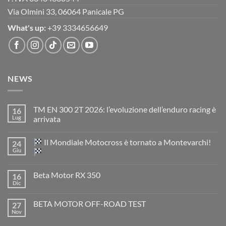
Via Olmini 33, 06064 Panicale PG
What's up:
+39 3334656649
NEWS
TM EN 300 2T 2026: l’evoluzione dell’enduro racing è
16
Lug
arrivata
Nessun
commento
Il Mondiale Motocross è tornato a Montevarchi!
24
su
TM
Giu
EN
300
Nessun
2T
commento
Beta Motor RX 350
16
2026:
su
l’evoluzione
Dic
Nessun
dell’enduro
Il
commento
racing
Mondiale
su
è
Motocross
BETA MOTOR OFF-ROAD TEST
27
Beta
arrivata
è
Motor
Nov
tornato
Nessun
RX
a
commento
350