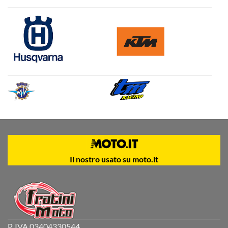
Il nostro usato su moto.it
P. IVA 03404330544