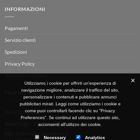
su
Montevarchi!
BETA
INFORMAZIONI
MOTOR
OFF-
ROAD
TEST
Pagamenti
Servizio clienti
Spedizioni
Privacy Policy
Termini e condizioni
Utilizziamo i cookie per offrirti un'esperienza di
navigazione migliore, analizzare il traffico del sito,
FRATINI MOTO
personalizzare i contenuti e pubblicare annunci
pubblicitari mirati. Leggi come utilizziamo i cookie e
come puoi controllarli facendo clic su "Privacy
Tel:
075 518 1504
Preferences". Se continui ad utilizzare questo sito,
What's up:
+39 3334656649
acconsenti all'utilizzo dei cookie.
PEC:
fratinimoto@lamiapec.it
Necessary
Analytics