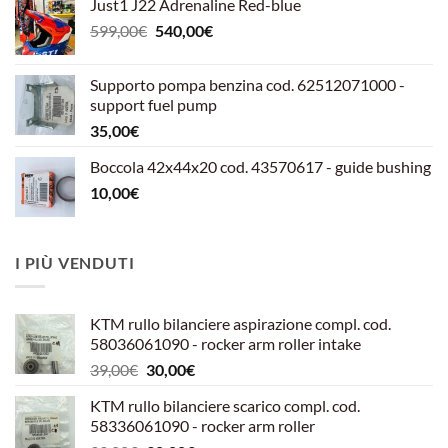
Just1 J22 Adrenaline Red-blue
Il
Il
599,00
€
540,00
€
prezzo
prezzo
originale
attuale
Supporto pompa benzina cod. 62512071000 -
era:
è:
support fuel pump
599,00€.
540,00€.
35,00
€
Boccola 42x44x20 cod. 43570617 - guide bushing
10,00
€
I PIÙ VENDUTI
KTM rullo bilanciere aspirazione compl. cod.
58036061090 - rocker arm roller intake
Il
Il
39,00
€
30,00
€
prezzo
prezzo
KTM rullo bilanciere scarico compl. cod.
originale
attuale
58336061090 - rocker arm roller
era:
è: