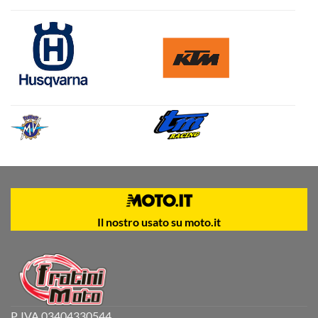
Il nostro usato su moto.it
P. IVA 03404330544