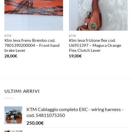
KTM
KTM
Ktm leva freno Brembo cod.
Ktm leva frizione flex cod.
7801390200004 – Front hand
U6951397 – Magura Orange
brake Lever
Flex Clutch Lever
28,00
€
59,00
€
ULTIMI ARRIVI
KTM Cablaggio completo EXC - wiring harness -
cod. 54811075350
250,00
€