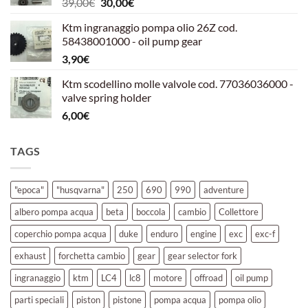
Il
Il
39,00
€
30,00
€
39,00€.
30,00€.
prezzo
prezzo
Ktm ingranaggio pompa olio 26Z cod.
originale
attuale
58438001000 - oil pump gear
era:
è:
3,90
€
39,00€.
30,00€.
Ktm scodellino molle valvole cod. 77036036000 -
valve spring holder
6,00
€
TAGS
"epoca"
"husqvarna"
250
690
990
adventure
albero pompa acqua
beta
boccola
cambio
Collettore
coperchio pompa acqua
duke
enduro
engine
exc
exc-f
exhaust
forchetta cambio
gear
gear selector fork
ingranaggio
ktm
LC4
lc8
motore
offroad
oil pump
parti speciali
piston
pistone
pompa acqua
pompa olio