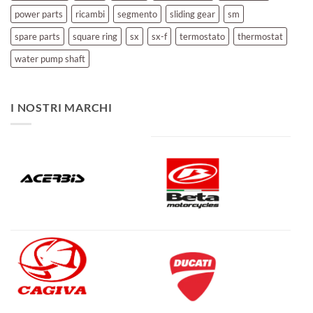
power parts
ricambi
segmento
sliding gear
sm
spare parts
square ring
sx
sx-f
termostato
thermostat
water pump shaft
I NOSTRI MARCHI