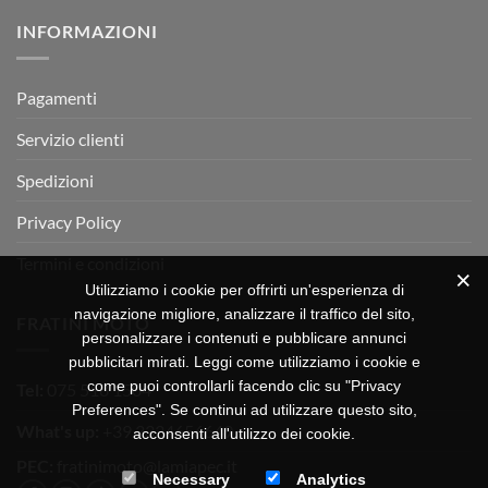
su
Montevarchi!
BETA
INFORMAZIONI
MOTOR
OFF-
ROAD
TEST
Pagamenti
Servizio clienti
Spedizioni
Privacy Policy
Termini e condizioni
Utilizziamo i cookie per offrirti un'esperienza di
navigazione migliore, analizzare il traffico del sito,
FRATINI MOTO
personalizzare i contenuti e pubblicare annunci
pubblicitari mirati. Leggi come utilizziamo i cookie e
come puoi controllarli facendo clic su "Privacy
Tel:
075 518 1504
Preferences". Se continui ad utilizzare questo sito,
What's up:
+39 3334656649
acconsenti all'utilizzo dei cookie.
PEC:
fratinimoto@lamiapec.it
Necessary
Analytics