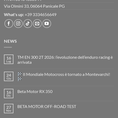
Via Olmini 33, 06064 Panicale PG
What's up:
+39 3334656649
NEWS
TM EN 300 2T 2026: l’evoluzione dell’enduro racing è
16
Lug
arrivata
Nessun
commento
Il Mondiale Motocross è tornato a Montevarchi!
24
su
TM
Giu
EN
300
Nessun
2T
commento
Beta Motor RX 350
16
2026:
su
l’evoluzione
Dic
Nessun
dell’enduro
Il
commento
racing
Mondiale
su
è
Motocross
BETA MOTOR OFF-ROAD TEST
27
Beta
arrivata
è
Motor
Nov
tornato
Nessun
RX
a
commento
350