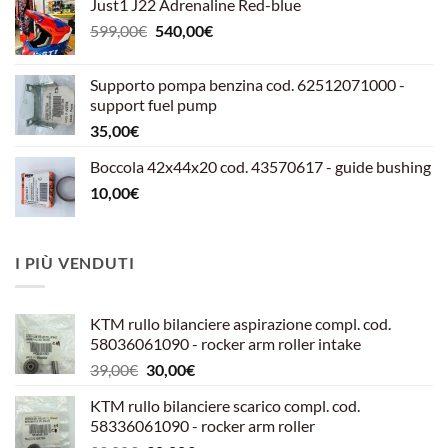
Just1 J22 Adrenaline Red-blue
Il
Il
599,00
€
540,00
€
prezzo
prezzo
originale
attuale
Supporto pompa benzina cod. 62512071000 -
era:
è:
support fuel pump
599,00€.
540,00€.
35,00
€
Boccola 42x44x20 cod. 43570617 - guide bushing
10,00
€
I PIÙ VENDUTI
KTM rullo bilanciere aspirazione compl. cod.
58036061090 - rocker arm roller intake
Il
Il
39,00
€
30,00
€
prezzo
prezzo
KTM rullo bilanciere scarico compl. cod.
originale
attuale
58336061090 - rocker arm roller
era:
è: