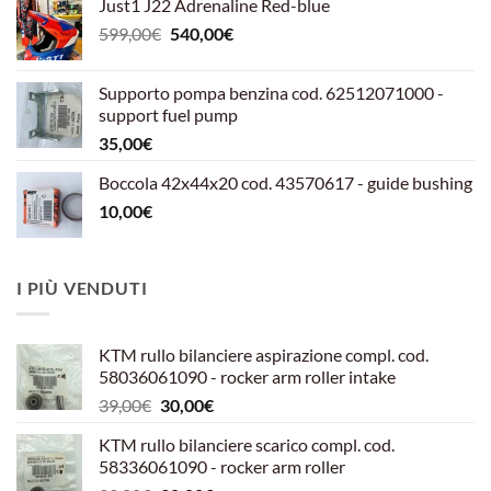
Just1 J22 Adrenaline Red-blue
Il
Il
599,00
€
540,00
€
prezzo
prezzo
originale
attuale
Supporto pompa benzina cod. 62512071000 -
era:
è:
support fuel pump
599,00€.
540,00€.
35,00
€
Boccola 42x44x20 cod. 43570617 - guide bushing
10,00
€
I PIÙ VENDUTI
KTM rullo bilanciere aspirazione compl. cod.
58036061090 - rocker arm roller intake
Il
Il
39,00
€
30,00
€
prezzo
prezzo
KTM rullo bilanciere scarico compl. cod.
originale
attuale
58336061090 - rocker arm roller
era:
è: