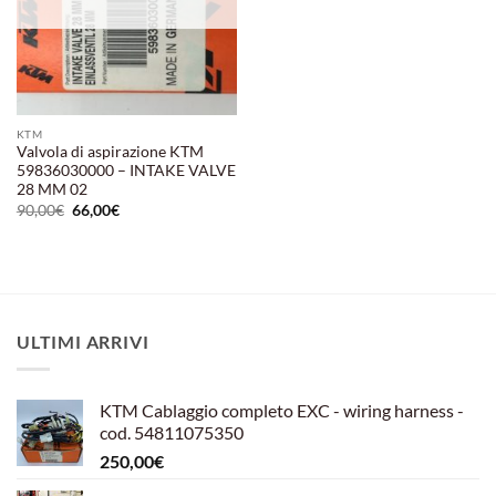
KTM
Valvola di aspirazione KTM
59836030000 – INTAKE VALVE
28 MM 02
Il
Il
90,00
€
66,00
€
prezzo
prezzo
originale
attuale
era:
è:
90,00€.
66,00€.
ULTIMI ARRIVI
KTM Cablaggio completo EXC - wiring harness -
cod. 54811075350
250,00
€