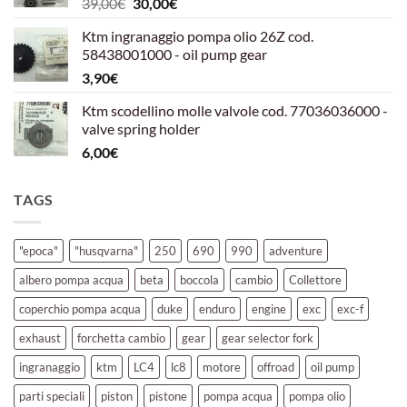
Il
Il
39,00
€
30,00
€
39,00€.
30,00€.
prezzo
prezzo
Ktm ingranaggio pompa olio 26Z cod.
originale
attuale
58438001000 - oil pump gear
era:
è:
3,90
€
39,00€.
30,00€.
Ktm scodellino molle valvole cod. 77036036000 -
valve spring holder
6,00
€
TAGS
"epoca"
"husqvarna"
250
690
990
adventure
albero pompa acqua
beta
boccola
cambio
Collettore
coperchio pompa acqua
duke
enduro
engine
exc
exc-f
exhaust
forchetta cambio
gear
gear selector fork
ingranaggio
ktm
LC4
lc8
motore
offroad
oil pump
parti speciali
piston
pistone
pompa acqua
pompa olio