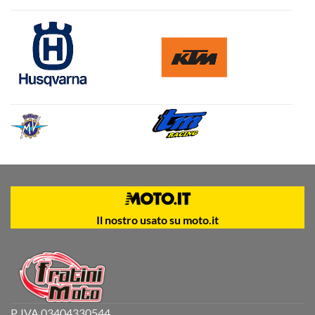
Il nostro usato su moto.it
P. IVA 03404330544