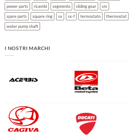
power parts
ricambi
segmento
sliding gear
sm
spare parts
square ring
sx
sx-f
termostato
thermostat
water pump shaft
I NOSTRI MARCHI