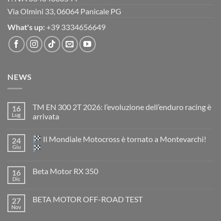
Via Olmini 33, 06064 Panicale PG
What's up:
+39 3334656649
NEWS
TM EN 300 2T 2026: l’evoluzione dell’enduro racing è
16
Lug
arrivata
Nessun
commento
Il Mondiale Motocross è tornato a Montevarchi!
24
su
TM
Giu
EN
300
Nessun
2T
commento
Beta Motor RX 350
16
2026:
su
l’evoluzione
Dic
Nessun
dell’enduro
Il
commento
racing
Mondiale
su
è
Motocross
BETA MOTOR OFF-ROAD TEST
27
Beta
arrivata
è
Motor
Nov
tornato
Nessun
RX
a
commento
350