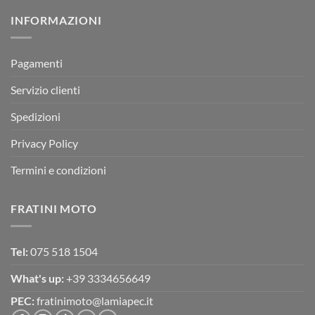
su
Montevarchi!
BETA
INFORMAZIONI
MOTOR
OFF-
ROAD
TEST
Pagamenti
Servizio clienti
Spedizioni
Privacy Policy
Termini e condizioni
FRATINI MOTO
Tel:
075 518 1504
What's up:
+39 3334656649
PEC:
fratinimoto@lamiapec.it