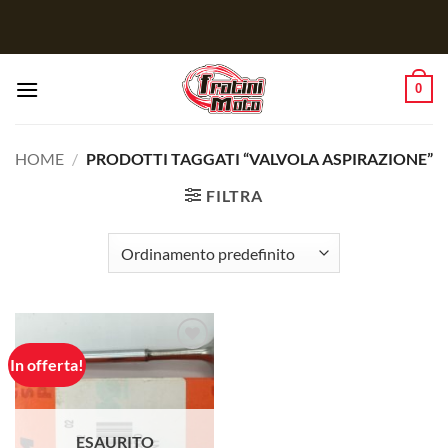
Salta
ai
contenuti
0
HOME
/
PRODOTTI TAGGATI “VALVOLA ASPIRAZIONE”
FILTRA
In offerta!
Aggiungi
alla lista
dei
desideri
ESAURITO