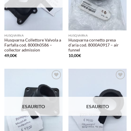
HUSQVARNA
HUSQVARNA
Husqvarna Collettore Valvola a
Husqvarna cornetto presa
Farfalla cod. 8000h0586 –
d’aria cod. 8000A0917 – air
collector admission
funnel
49,00
€
10,00
€
Aggiungi
Aggiungi
alla lista
alla lista
dei
dei
desideri
desideri
ESAURITO
ESAURITO