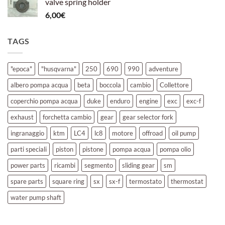
valve spring holder
6,00
€
TAGS
"epoca"
"husqvarna"
250
690
990
adventure
albero pompa acqua
beta
boccola
cambio
Collettore
coperchio pompa acqua
duke
enduro
engine
exc
exc-f
exhaust
forchetta cambio
gear
gear selector fork
ingranaggio
ktm
LC4
lc8
motore
offroad
oil pump
parti speciali
piston
pistone
pompa acqua
pompa olio
power parts
ricambi
segmento
sliding gear
sm
spare parts
square ring
sx
sx-f
termostato
thermostat
water pump shaft