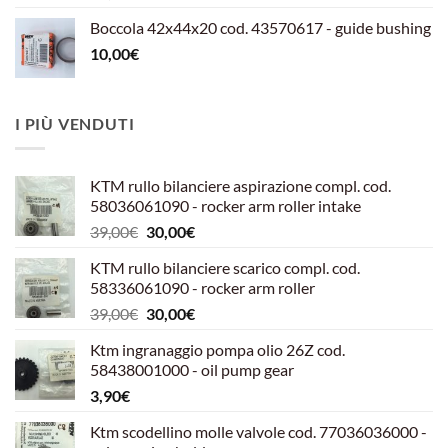
Boccola 42x44x20 cod. 43570617 - guide bushing
10,00
€
I PIÙ VENDUTI
KTM rullo bilanciere aspirazione compl. cod.
58036061090 - rocker arm roller intake
Il
Il
39,00
€
30,00
€
prezzo
prezzo
KTM rullo bilanciere scarico compl. cod.
originale
attuale
58336061090 - rocker arm roller
era:
è:
Il
Il
39,00
€
30,00
€
39,00€.
30,00€.
prezzo
prezzo
Ktm ingranaggio pompa olio 26Z cod.
originale
attuale
58438001000 - oil pump gear
era:
è:
3,90
€
39,00€.
30,00€.
Ktm scodellino molle valvole cod. 77036036000 -