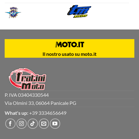
Il nostro usato su moto.it
P. IVA 03404330544
Via Olmini 33, 06064 Panicale PG
What's up:
+39 3334656649