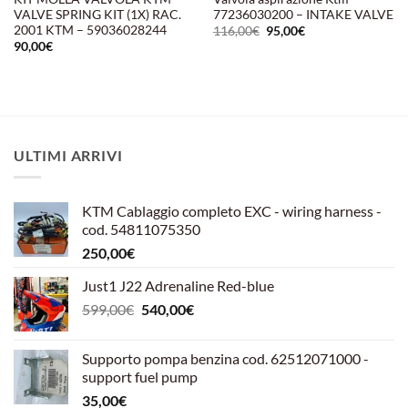
VALVE SPRING KIT (1X) RAC.
77236030200 – INTAKE VALVE
2001 KTM – 59036028244
Il
Il
116,00
€
95,00
€
prezzo
prezzo
90,00
€
originale
attuale
era:
è:
116,00€.
95,00€.
ULTIMI ARRIVI
KTM Cablaggio completo EXC - wiring harness -
cod. 54811075350
250,00
€
Just1 J22 Adrenaline Red-blue
Il
Il
599,00
€
540,00
€
prezzo
prezzo
originale
attuale
Supporto pompa benzina cod. 62512071000 -
era:
è:
support fuel pump
599,00€.
540,00€.
35,00
€