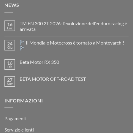
NEWS
TM EN 300 2T 2026: l’evoluzione dell’enduro racing è
16
Lug
arrivata
Nessun
commento
Il Mondiale Motocross è tornato a Montevarchi!
24
su
TM
Giu
EN
300
Nessun
2T
commento
Beta Motor RX 350
16
2026:
su
l’evoluzione
Dic
Nessun
dell’enduro
Il
commento
racing
Mondiale
su
è
Motocross
BETA MOTOR OFF-ROAD TEST
27
Beta
arrivata
è
Motor
Nov
tornato
Nessun
RX
a
commento
350
su
Montevarchi!
BETA
INFORMAZIONI
MOTOR
OFF-
ROAD
TEST
Pagamenti
Servizio clienti