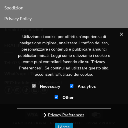
Spedizioni
Privacy Policy
Termini e condizioni
Utilizziamo i cookie per offrirti un'esperienza di
navigazione migliore, analizzare il traffico del sito,
FRATINI MOTO
personalizzare i contenuti e pubblicare annunci
pubblicitari mirati. Leggi come utilizziamo i cookie e
come puoi controllarli facendo clic su "Privacy
Tel:
075 518 1504
Preferences". Se continui ad utilizzare questo sito,
What's up:
+39 3334656649
acconsenti all'utilizzo dei cookie.
PEC:
fratinimoto@lamiapec.it
Necessary
Analytics
Other
Visa
PayPal
MasterCard
CartaSi
Credit
Privacy Preferences
Card
LA NOSTRA STORIA
NEWS
CONTATTI
PRIVACY POLICY
I Agree