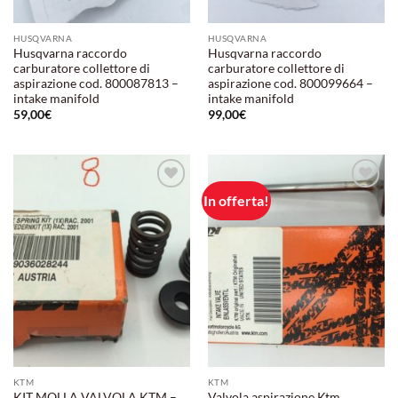
HUSQVARNA
HUSQVARNA
Husqvarna raccordo
Husqvarna raccordo
carburatore collettore di
carburatore collettore di
aspirazione cod. 800087813 –
aspirazione cod. 800099664 –
intake manifold
intake manifold
59,00
€
99,00
€
In offerta!
Aggiungi
Aggiungi
alla lista
alla lista
dei
dei
desideri
desideri
KTM
KTM
KIT MOLLA VALVOLA KTM –
Valvola aspirazione Ktm