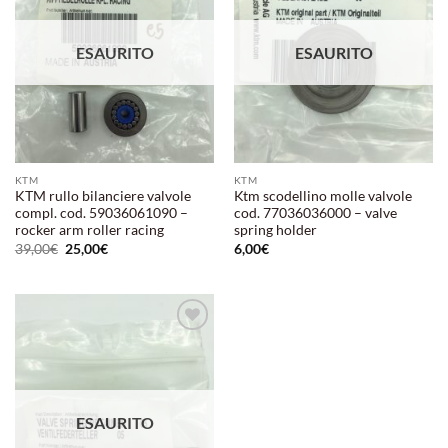
dei
dei
desideri
desideri
ESAURITO
ESAURITO
KTM
KTM
KTM rullo bilanciere valvole
Ktm scodellino molle valvole
compl. cod. 59036061090 –
cod. 77036036000 – valve
rocker arm roller racing
spring holder
Il
Il
39,00
€
25,00
€
6,00
€
prezzo
prezzo
originale
attuale
era:
è:
39,00€.
25,00€.
Aggiungi
alla lista
dei
desideri
ESAURITO