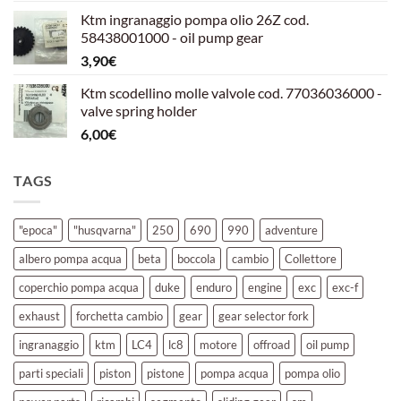
prezzo
prezzo
Ktm ingranaggio pompa olio 26Z cod.
originale
attuale
58438001000 - oil pump gear
era:
è:
3,90
€
39,00€.
30,00€.
Ktm scodellino molle valvole cod. 77036036000 -
valve spring holder
6,00
€
TAGS
"epoca"
"husqvarna"
250
690
990
adventure
albero pompa acqua
beta
boccola
cambio
Collettore
coperchio pompa acqua
duke
enduro
engine
exc
exc-f
exhaust
forchetta cambio
gear
gear selector fork
ingranaggio
ktm
LC4
lc8
motore
offroad
oil pump
parti speciali
piston
pistone
pompa acqua
pompa olio