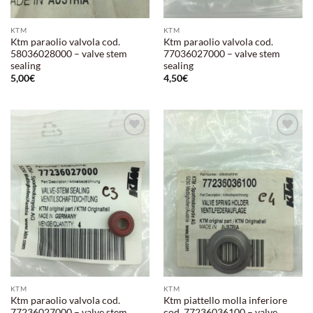
KTM
KTM
Ktm paraolio valvola cod.
Ktm paraolio valvola cod.
58036028000 – valve stem
77036027000 – valve stem
sealing
sealing
5,00
€
4,50
€
Aggiungi
Aggiungi
alla lista
alla lista
dei
dei
desideri
desideri
KTM
KTM
Ktm paraolio valvola cod.
Ktm piattello molla inferiore
77236027000 – valve stem
cod. 77236036100 – valve