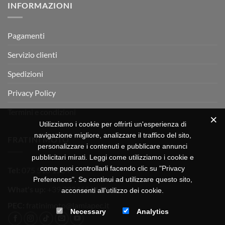
INFORMAZIONI
MOTOR
OFF-
ROAD
TEST
Pagamenti
Servizio clienti
Spedizioni
Privacy Policy
Termini e condizioni
Utilizziamo i cookie per offrirti un'esperienza di
navigazione migliore, analizzare il traffico del sito,
FRATINI MOTO
personalizzare i contenuti e pubblicare annunci
pubblicitari mirati. Leggi come utilizziamo i cookie e
come puoi controllarli facendo clic su "Privacy
Tel:
075 518 1504
Preferences". Se continui ad utilizzare questo sito,
What's up:
+39 3334656649
acconsenti all'utilizzo dei cookie.
PEC:
fratinimoto@lamiapec.it
Necessary
Analytics