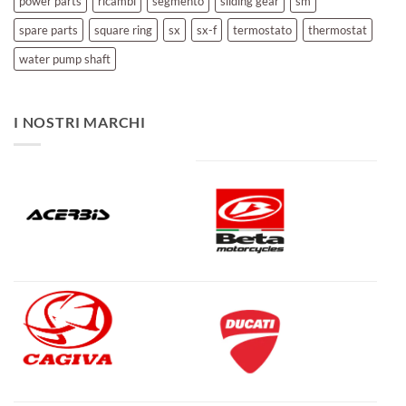
power parts
ricambi
segmento
sliding gear
sm
spare parts
square ring
sx
sx-f
termostato
thermostat
water pump shaft
I NOSTRI MARCHI