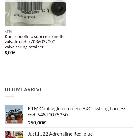
KTM
Ktm scodellino superiore molle
valvole cod. 77036032000 –
valve spring retainer
8,00
€
ULTIMI ARRIVI
KTM Cablaggio completo EXC - wiring harness -
cod. 54811075350
250,00
€
Just1 J22 Adrenaline Red-blue