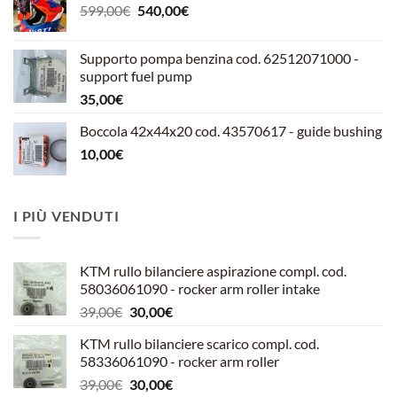
Il
Il
599,00
€
540,00
€
prezzo
prezzo
originale
attuale
Supporto pompa benzina cod. 62512071000 -
era:
è:
support fuel pump
599,00€.
540,00€.
35,00
€
Boccola 42x44x20 cod. 43570617 - guide bushing
10,00
€
I PIÙ VENDUTI
KTM rullo bilanciere aspirazione compl. cod.
58036061090 - rocker arm roller intake
Il
Il
39,00
€
30,00
€
prezzo
prezzo
KTM rullo bilanciere scarico compl. cod.
originale
attuale
58336061090 - rocker arm roller
era:
è:
Il
Il
39,00
€
30,00
€
39,00€.
30,00€.