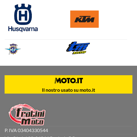
Il nostro usato su moto.it
P. IVA 03404330544