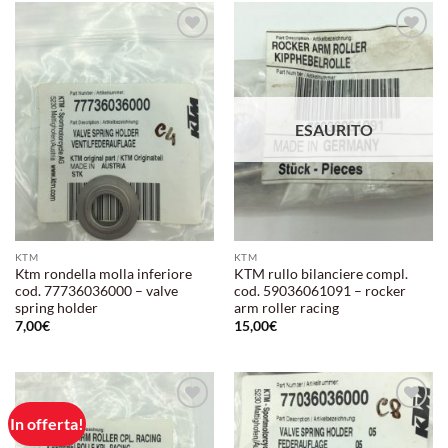
Aggiungi
Aggiungi
alla lista
alla lista
dei
dei
desideri
desideri
ESAURITO
KTM
KTM
Ktm rondella molla inferiore
KTM rullo bilanciere compl.
cod. 77736036000 – valve
cod. 59036061091 – rocker
spring holder
arm roller racing
7,00
€
15,00
€
In offerta!
Aggiungi
Aggiungi
alla lista
alla lista