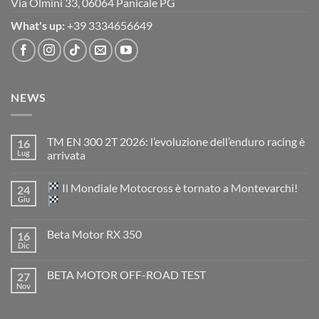
Via Olmini 33, 06064 Panicale PG
What's up:
+39 3334656649
NEWS
TM EN 300 2T 2026: l’evoluzione dell’enduro racing è
16
Lug
arrivata
Nessun
commento
Il Mondiale Motocross è tornato a Montevarchi!
24
su
TM
Giu
EN
300
Nessun
2T
commento
Beta Motor RX 350
16
2026:
su
l’evoluzione
Dic
Nessun
dell’enduro
Il
commento
racing
Mondiale
su
è
Motocross
BETA MOTOR OFF-ROAD TEST
27
Beta
arrivata
è
Motor
Nov
tornato
Nessun
RX
a
commento
350
su
Montevarchi!
BETA