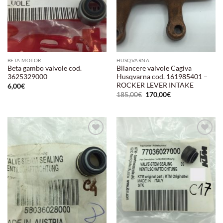
BETA MOTOR
HUSQVARNA
Beta gambo valvole cod.
Bilancere valvole Cagiva
3625329000
Husqvarna cod. 161985401 –
ROCKER LEVER INTAKE
6,00
€
Il
Il
185,00
€
170,00
€
prezzo
prezzo
originale
attuale
era:
è:
185,00€.
170,00€.
Aggiungi
Aggiungi
alla lista
alla lista
dei
dei
desideri
desideri