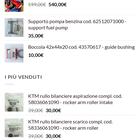
Il
Il
599,00
€
540,00
€
prezzo
prezzo
originale
attuale
Supporto pompa benzina cod. 62512071000 -
era:
è:
support fuel pump
599,00€.
540,00€.
35,00
€
Boccola 42x44x20 cod. 43570617 - guide bushing
10,00
€
I PIÙ VENDUTI
KTM rullo bilanciere aspirazione compl. cod.
58036061090 - rocker arm roller intake
Il
Il
39,00
€
30,00
€
prezzo
prezzo
KTM rullo bilanciere scarico compl. cod.
originale
attuale
58336061090 - rocker arm roller
era:
è:
Il
Il
39,00
€
30,00
€
39,00€.
30,00€.