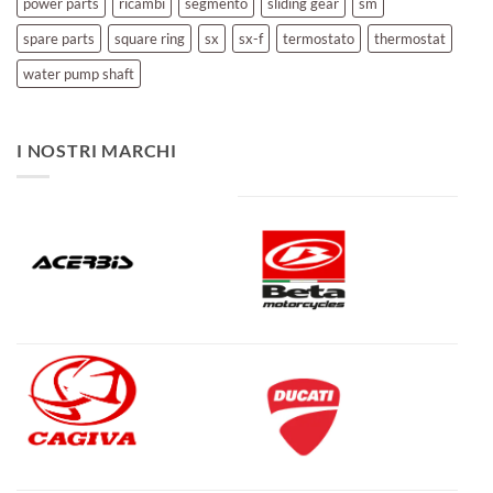
power parts
ricambi
segmento
sliding gear
sm
spare parts
square ring
sx
sx-f
termostato
thermostat
water pump shaft
I NOSTRI MARCHI