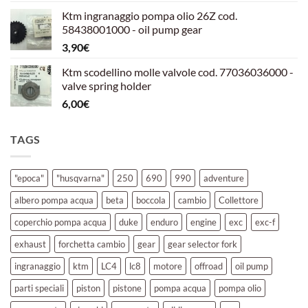
prezzo
prezzo
Ktm ingranaggio pompa olio 26Z cod.
originale
attuale
58438001000 - oil pump gear
era:
è:
3,90
€
39,00€.
30,00€.
Ktm scodellino molle valvole cod. 77036036000 -
valve spring holder
6,00
€
TAGS
"epoca"
"husqvarna"
250
690
990
adventure
albero pompa acqua
beta
boccola
cambio
Collettore
coperchio pompa acqua
duke
enduro
engine
exc
exc-f
exhaust
forchetta cambio
gear
gear selector fork
ingranaggio
ktm
LC4
lc8
motore
offroad
oil pump
parti speciali
piston
pistone
pompa acqua
pompa olio