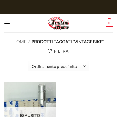
Salta
ai
contenuti
0
HOME
/
PRODOTTI TAGGATI “VINTAGE BIKE”
FILTRA
Aggiungi
alla lista
dei
desideri
ESAURITO