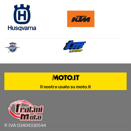
Il nostro usato su moto.it
P. IVA 03404330544