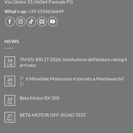
Via Olmini 33, 06064 Panicale PG
What's up:
+39 3334656649
NEWS
TM EN 300 2T 2026: l’evoluzione dell’enduro racing è
16
Lug
arrivata
Nessun
commento
Il Mondiale Motocross è tornato a Montevarchi!
24
su
TM
Giu
EN
300
Nessun
2T
commento
Beta Motor RX 350
16
2026:
su
l’evoluzione
Dic
Nessun
dell’enduro
Il
commento
racing
Mondiale
su
è
Motocross
BETA MOTOR OFF-ROAD TEST
27
Beta
arrivata
è
Motor
Nov
tornato
Nessun
RX
a
commento
350
su
Montevarchi!
BETA