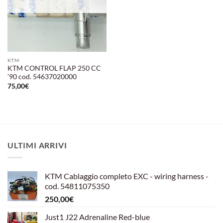
KTM
KTM CONTROL FLAP 250 CC
’90 cod. 54637020000
75,00
€
ULTIMI ARRIVI
KTM Cablaggio completo EXC - wiring harness -
cod. 54811075350
250,00
€
Just1 J22 Adrenaline Red-blue