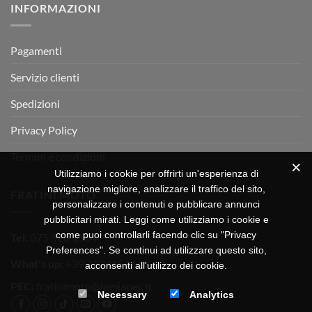
INFORMAZIONI
MOTOR
OFF-
ROAD
TEST
Pagamenti
Servizio clienti
Spedizioni
Privacy Policy
Termini e condizioni
Utilizziamo i cookie per offrirti un'esperienza di
navigazione migliore, analizzare il traffico del sito,
FRATINI MOTO
personalizzare i contenuti e pubblicare annunci
pubblicitari mirati. Leggi come utilizziamo i cookie e
come puoi controllarli facendo clic su "Privacy
Tel:
075 518 1504
Preferences". Se continui ad utilizzare questo sito,
What's up:
+39 3334656649
acconsenti all'utilizzo dei cookie.
PEC:
fratinimoto@lamiapec.it
Necessary
Analytics