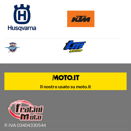
Il nostro usato su moto.it
P. IVA 03404330544