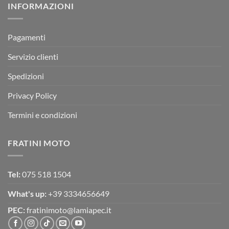
INFORMAZIONI
MOTOR
OFF-
ROAD
TEST
Pagamenti
Servizio clienti
Spedizioni
Privacy Policy
Termini e condizioni
FRATINI MOTO
Tel:
075 518 1504
What's up:
+39 3334656649
PEC:
fratinimoto@lamiapec.it