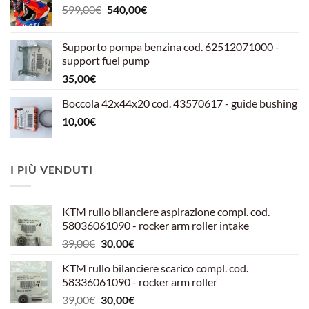
Il
Il
599,00
€
540,00
€
prezzo
prezzo
originale
attuale
Supporto pompa benzina cod. 62512071000 -
era:
è:
support fuel pump
599,00€.
540,00€.
35,00
€
Boccola 42x44x20 cod. 43570617 - guide bushing
10,00
€
I PIÙ VENDUTI
KTM rullo bilanciere aspirazione compl. cod.
58036061090 - rocker arm roller intake
Il
Il
39,00
€
30,00
€
prezzo
prezzo
KTM rullo bilanciere scarico compl. cod.
originale
attuale
58336061090 - rocker arm roller
era:
è:
Il
Il
39,00
€
30,00
€
39,00€.
30,00€.