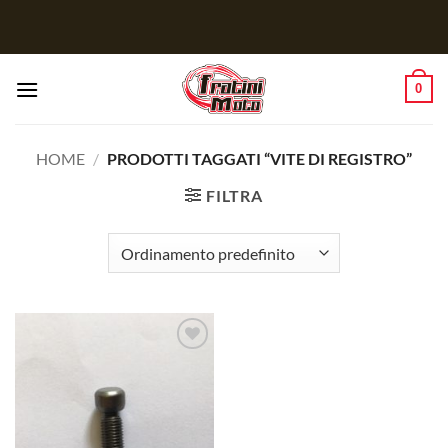
Salta
ai
contenuti
0
HOME
/
PRODOTTI TAGGATI “VITE DI REGISTRO”
FILTRA
Aggiungi
alla lista
dei
desideri