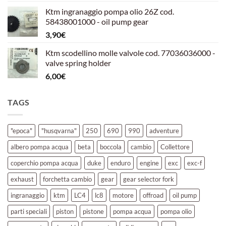
prezzo
prezzo
Ktm ingranaggio pompa olio 26Z cod.
originale
attuale
58438001000 - oil pump gear
era:
è:
3,90
€
39,00€.
30,00€.
Ktm scodellino molle valvole cod. 77036036000 -
valve spring holder
6,00
€
TAGS
"epoca"
"husqvarna"
250
690
990
adventure
albero pompa acqua
beta
boccola
cambio
Collettore
coperchio pompa acqua
duke
enduro
engine
exc
exc-f
exhaust
forchetta cambio
gear
gear selector fork
ingranaggio
ktm
LC4
lc8
motore
offroad
oil pump
parti speciali
piston
pistone
pompa acqua
pompa olio