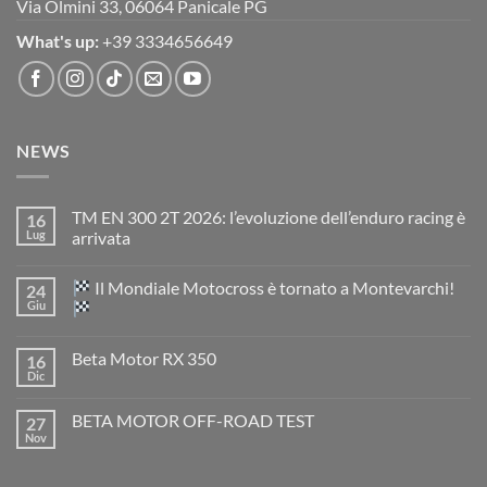
Via Olmini 33, 06064 Panicale PG
What's up:
+39 3334656649
NEWS
TM EN 300 2T 2026: l’evoluzione dell’enduro racing è
16
Lug
arrivata
Nessun
commento
Il Mondiale Motocross è tornato a Montevarchi!
24
su
TM
Giu
EN
300
Nessun
2T
commento
Beta Motor RX 350
16
2026:
su
l’evoluzione
Dic
Nessun
dell’enduro
Il
commento
racing
Mondiale
su
è
Motocross
BETA MOTOR OFF-ROAD TEST
27
Beta
arrivata
è
Motor
Nov
tornato
Nessun
RX
a
commento
350
su
Montevarchi!
BETA