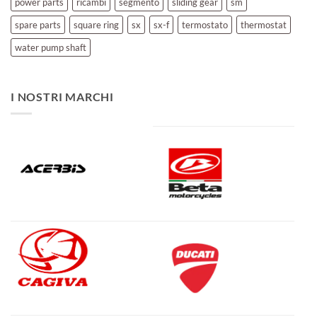
power parts
ricambi
segmento
sliding gear
sm
spare parts
square ring
sx
sx-f
termostato
thermostat
water pump shaft
I NOSTRI MARCHI