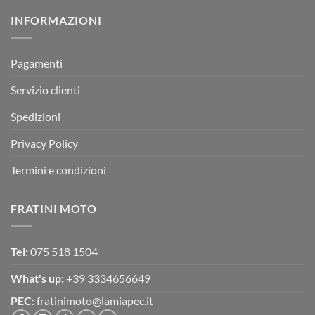
su
Montevarchi!
BETA
INFORMAZIONI
MOTOR
OFF-
ROAD
TEST
Pagamenti
Servizio clienti
Spedizioni
Privacy Policy
Termini e condizioni
FRATINI MOTO
Tel:
075 518 1504
What's up:
+39 3334656649
PEC:
fratinimoto@lamiapec.it