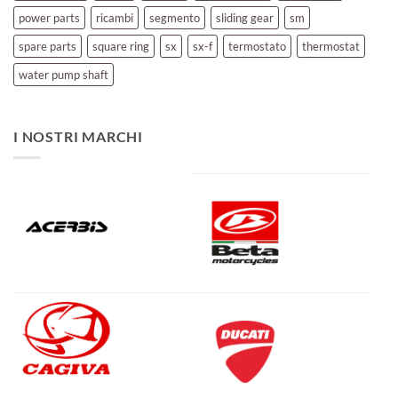
power parts
ricambi
segmento
sliding gear
sm
spare parts
square ring
sx
sx-f
termostato
thermostat
water pump shaft
I NOSTRI MARCHI