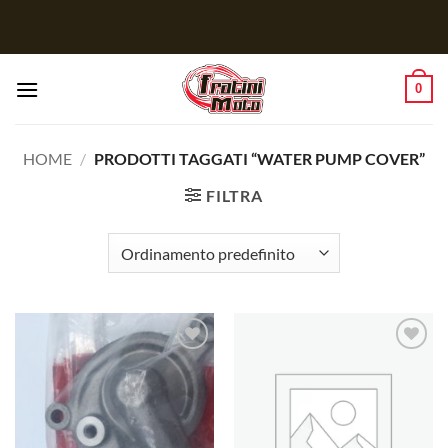
Salta
ai
contenuti
0
HOME
/
PRODOTTI TAGGATI “WATER PUMP COVER”
FILTRA
Aggiungi
Aggiungi
alla lista
alla lista
dei
dei
desideri
desideri