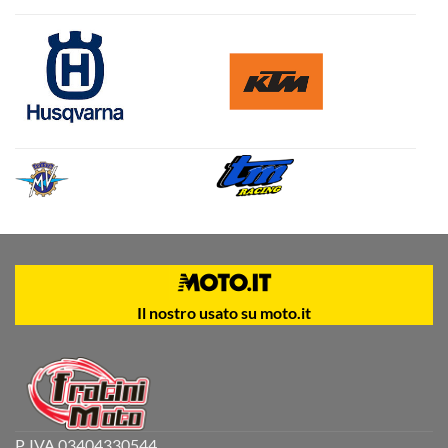
Il nostro usato su moto.it
P. IVA 03404330544