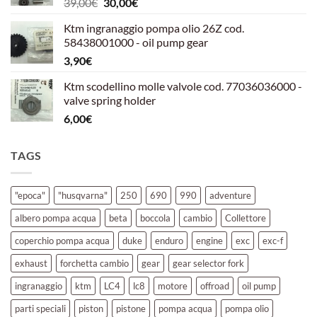
Il
Il
39,00
€
30,00
€
39,00€.
30,00€.
prezzo
prezzo
Ktm ingranaggio pompa olio 26Z cod.
originale
attuale
58438001000 - oil pump gear
era:
è:
3,90
€
39,00€.
30,00€.
Ktm scodellino molle valvole cod. 77036036000 -
valve spring holder
6,00
€
TAGS
"epoca"
"husqvarna"
250
690
990
adventure
albero pompa acqua
beta
boccola
cambio
Collettore
coperchio pompa acqua
duke
enduro
engine
exc
exc-f
exhaust
forchetta cambio
gear
gear selector fork
ingranaggio
ktm
LC4
lc8
motore
offroad
oil pump
parti speciali
piston
pistone
pompa acqua
pompa olio