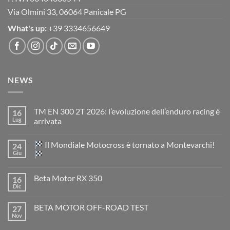
Via Olmini 33, 06064 Panicale PG
What's up:
+39 3334656649
NEWS
TM EN 300 2T 2026: l’evoluzione dell’enduro racing è
16
Lug
arrivata
Nessun
commento
Il Mondiale Motocross è tornato a Montevarchi!
24
su
TM
Giu
EN
300
Nessun
2T
commento
Beta Motor RX 350
16
2026:
su
l’evoluzione
Dic
Nessun
dell’enduro
Il
commento
racing
Mondiale
su
è
Motocross
BETA MOTOR OFF-ROAD TEST
27
Beta
arrivata
è
Motor
Nov
tornato
Nessun
RX
a
commento
350