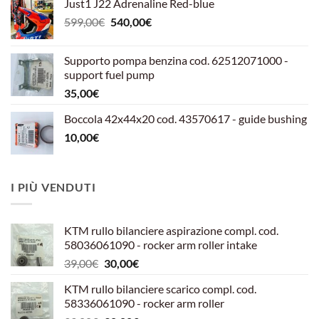
Just1 J22 Adrenaline Red-blue
Il
Il
599,00
€
540,00
€
prezzo
prezzo
originale
attuale
Supporto pompa benzina cod. 62512071000 -
era:
è:
support fuel pump
599,00€.
540,00€.
35,00
€
Boccola 42x44x20 cod. 43570617 - guide bushing
10,00
€
I PIÙ VENDUTI
KTM rullo bilanciere aspirazione compl. cod.
58036061090 - rocker arm roller intake
Il
Il
39,00
€
30,00
€
prezzo
prezzo
KTM rullo bilanciere scarico compl. cod.
originale
attuale
58336061090 - rocker arm roller
era:
è: