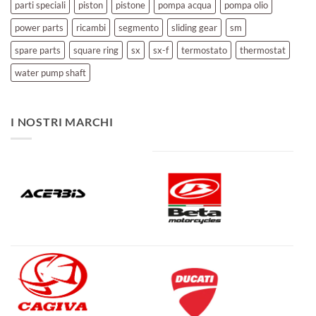
parti speciali
piston
pistone
pompa acqua
pompa olio
power parts
ricambi
segmento
sliding gear
sm
spare parts
square ring
sx
sx-f
termostato
thermostat
water pump shaft
I NOSTRI MARCHI