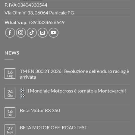
P. IVA 03404330544
Via Olmini 33, 06064 Panicale PG
What's up:
+39 3334656649
NEWS
TM EN 300 2T 2026: l’evoluzione dell’enduro racing è
16
Lug
arrivata
Nessun
commento
Il Mondiale Motocross è tornato a Montevarchi!
24
su
TM
Giu
EN
300
Nessun
2T
commento
Beta Motor RX 350
16
2026:
su
l’evoluzione
Dic
Nessun
dell’enduro
Il
commento
racing
Mondiale
su
è
Motocross
BETA MOTOR OFF-ROAD TEST
27
Beta
arrivata
è
Motor
Nov
tornato
Nessun