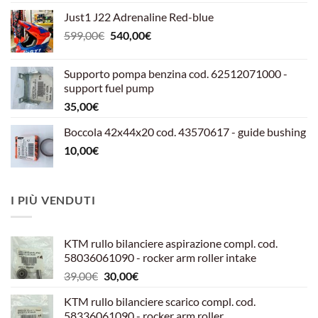
Just1 J22 Adrenaline Red-blue
Il
Il
599,00
€
540,00
€
prezzo
prezzo
originale
attuale
Supporto pompa benzina cod. 62512071000 -
era:
è:
support fuel pump
599,00€.
540,00€.
35,00
€
Boccola 42x44x20 cod. 43570617 - guide bushing
10,00
€
I PIÙ VENDUTI
KTM rullo bilanciere aspirazione compl. cod.
58036061090 - rocker arm roller intake
Il
Il
39,00
€
30,00
€
prezzo
prezzo
KTM rullo bilanciere scarico compl. cod.
originale
attuale
58336061090 - rocker arm roller