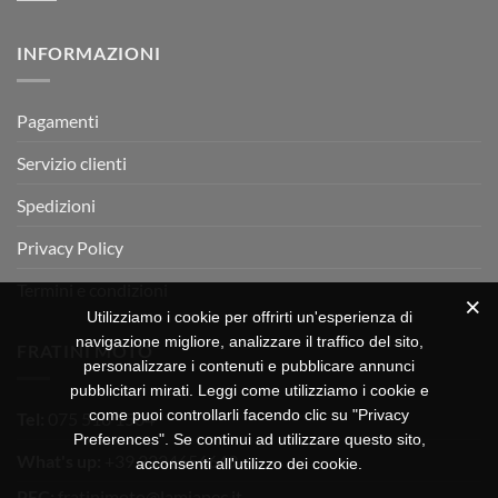
RX
a
commento
350
su
Montevarchi!
BETA
INFORMAZIONI
MOTOR
OFF-
ROAD
TEST
Pagamenti
Servizio clienti
Spedizioni
Privacy Policy
Termini e condizioni
Utilizziamo i cookie per offrirti un'esperienza di
navigazione migliore, analizzare il traffico del sito,
FRATINI MOTO
personalizzare i contenuti e pubblicare annunci
pubblicitari mirati. Leggi come utilizziamo i cookie e
come puoi controllarli facendo clic su "Privacy
Tel:
075 518 1504
Preferences". Se continui ad utilizzare questo sito,
What's up:
+39 3334656649
acconsenti all'utilizzo dei cookie.
PEC:
fratinimoto@lamiapec.it