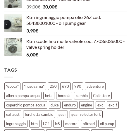
era:
è:
Il
Il
39,00
€
30,00
€
39,00€.
30,00€.
prezzo
prezzo
Ktm ingranaggio pompa olio 26Z cod.
originale
attuale
58438001000 - oil pump gear
era:
è:
3,90
€
39,00€.
30,00€.
Ktm scodellino molle valvole cod. 77036036000 -
valve spring holder
6,00
€
TAGS
"epoca"
"husqvarna"
250
690
990
adventure
albero pompa acqua
beta
boccola
cambio
Collettore
coperchio pompa acqua
duke
enduro
engine
exc
exc-f
exhaust
forchetta cambio
gear
gear selector fork
ingranaggio
ktm
LC4
lc8
motore
offroad
oil pump