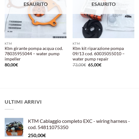
ESAURITO
ESAURITO
KTM
KTM
Ktm girante pompa acqua cod.
Ktm kit riparazione pompa
78035955044 – water pump
09/13 cod. 60035055010 –
impeller
water pump repair
Il
Il
80,00
€
73,00
€
65,00
€
prezzo
prezzo
originale
attuale
era:
è:
73,00€.
65,00€.
ULTIMI ARRIVI
KTM Cablaggio completo EXC - wiring harness -
cod. 54811075350
250,00
€