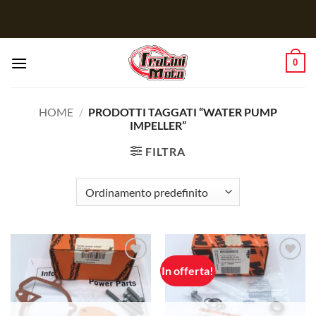
Salta
ai
contenuti
0
HOME
/
PRODOTTI TAGGATI “WATER PUMP
IMPELLER”
FILTRA
In offerta!
Aggiungi
Aggiungi
alla lista
alla lista
dei
dei
desideri
desideri