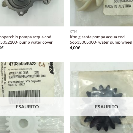
KTM
coperchio pompa acqua cod.
Ktm girante pompa acqua cod.
5052100- pump water cover
56535005300- water pump wheel
0
€
4,00
€
Aggiungi
Aggi
alla lista
alla 
dei
de
desideri
desi
ESAURITO
ESAURITO