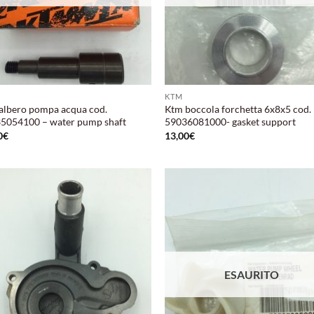
KTM
albero pompa acqua cod.
Ktm boccola forchetta 6x8x5 cod.
5054100 – water pump shaft
59036081000- gasket support
0
€
13,00
€
Aggiungi
Aggi
alla lista
alla 
dei
de
desideri
desi
ESAURITO