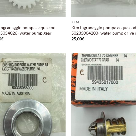
KTM
ingranaggio pompa acqua cod.
Ktm ingranaggio pompa acqua cod
5054026- water pump gear
50235004200- water pump drive 
0
€
25,00
€
Aggiungi
Aggi
alla lista
alla 
dei
de
desideri
desi