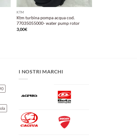
KTM
Ktm turbina pompa acqua cod.
77035055000- water pump rotor
3,00
€
I NOSTRI MARCHI
90
ola