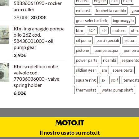
enduro
engine
exc
exc-f
58336061090 - rocker
39,00€.
30,00€.
arm roller
exhaust
forchetta cambio
gea
Il
Il
39,00
€
30,00
€
gear selector fork
ingranaggio
prezzo
prezzo
Ktm ingranaggio pompa
originale
attuale
ktm
LC4
lc8
motore
offr
olio 26Z cod.
era:
è:
58438001000 - oil
oil pump
parti speciali
piston
39,00€.
30,00€.
pump gear
pistone
pompa acqua
pompa o
3,90
€
power parts
ricambi
segment
Ktm scodellino molle
sliding gear
sm
spare parts
valvole cod.
77036036000 - valve
square ring
sx
sx-f
termost
spring holder
thermostat
water pump shaft
6,00
€
Il nostro usato su moto.it