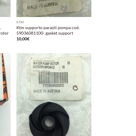
KTM
.
Ktm supporto paraoli pompa cod.
rotor
59036081100- gasket support
10,00
€
ungi
Aggiungi
lista
alla lista
i
dei
deri
desideri