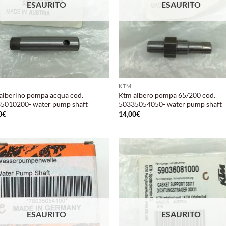
ESAURITO
ESAURITO
KTM
alberino pompa acqua cod.
Ktm albero pompa 65/200 cod.
5010200- water pump shaft
50335054050- water pump shaft
0
€
14,00
€
Aggiungi
Aggi
alla lista
alla 
dei
de
desideri
desi
ESAURITO
ESAURITO