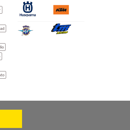
r
oad
lio
o
ato