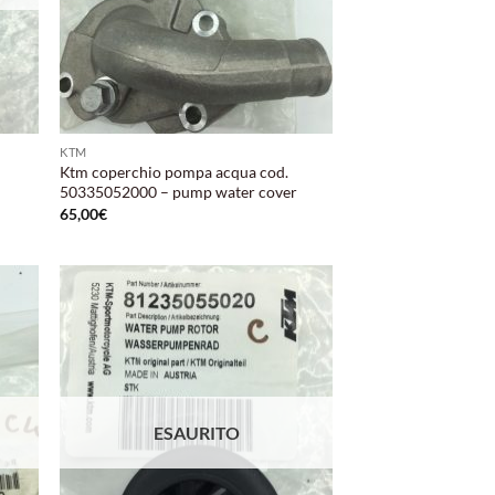
KTM
Ktm coperchio pompa acqua cod.
50335052000 – pump water cover
65,00
€
ungi
Aggiungi
lista
alla lista
i
dei
deri
desideri
ESAURITO