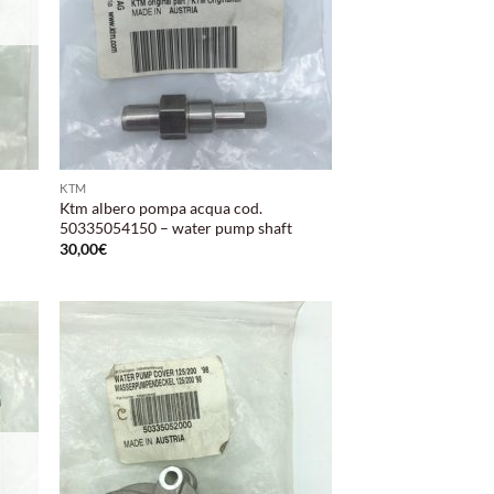
KTM
Ktm albero pompa acqua cod.
50335054150 – water pump shaft
30,00
€
ungi
Aggiungi
lista
alla lista
i
dei
deri
desideri