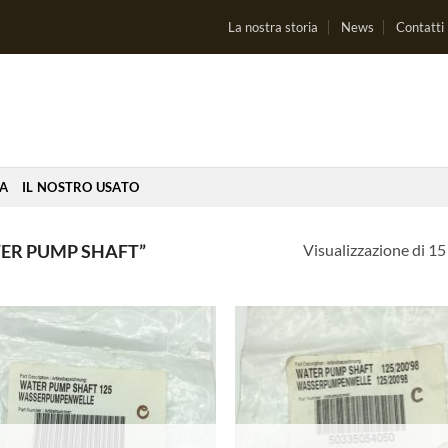
La nostra storia
News
Contatti
IA
IL NOSTRO USATO
Visualizzazione di 15 
ER PUMP SHAFT”
Aggiungi
Aggi
alla lista
alla 
dei
de
desideri
desi