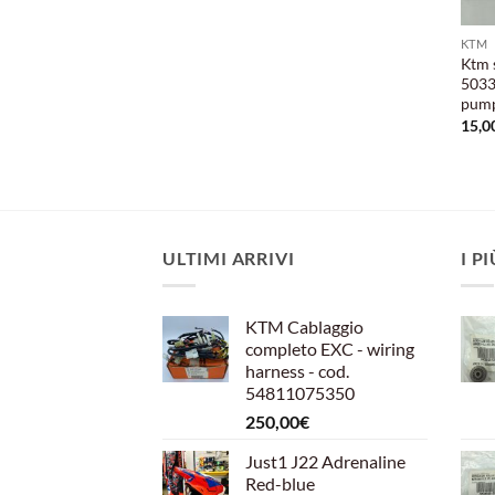
KTM
Ktm 
5033
pum
15,0
ULTIMI ARRIVI
I P
KTM Cablaggio
completo EXC - wiring
harness - cod.
54811075350
250,00
€
Just1 J22 Adrenaline
Red-blue