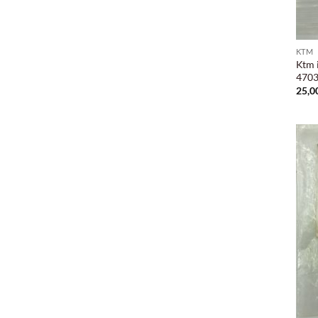
KTM
Ktm 
4703
25,0