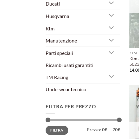
Ducati
Husqvarna
Ktm
Manutenzione
Parti speciali
KTM
Ktm 
5023
Ricambi usati garantiti
14,0
TM Racing
Underwear tecnico
FILTRA PER PREZZO
Prezzo
Prezzo
Prezzo:
0€
—
70€
FILTRA
Min
Max