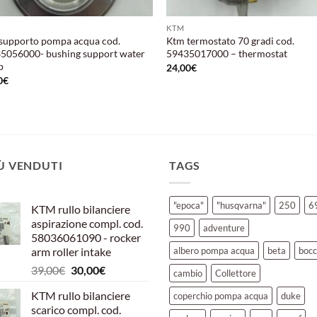
KTM
supporto pompa acqua cod.
Ktm termostato 70 gradi cod.
5056000- bushing support water
59435017000 – thermostat
p
24,00
€
0
€
IÙ VENDUTI
TAGS
"epoca"
"husqvarna"
250
6
KTM rullo bilanciere
aspirazione compl. cod.
990
adventure
58036061090 - rocker
arm roller intake
albero pompa acqua
beta
bocc
Il
Il
39,00
€
30,00
€
cambio
Collettore
prezzo
prezzo
KTM rullo bilanciere
coperchio pompa acqua
duke
originale
attuale
scarico compl. cod.
era:
è: