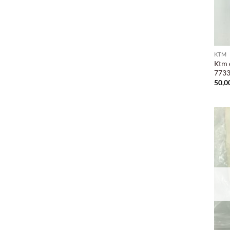
KTM
Ktm 
7733
50,0