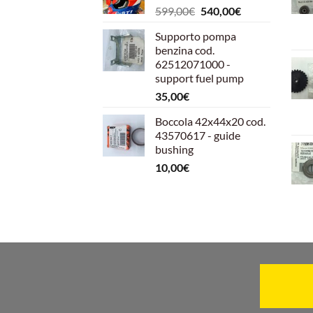
Il
Il
599,00
€
540,00
€
prezzo
prezzo
Supporto pompa
originale
attuale
benzina cod.
era:
è:
62512071000 -
599,00€.
540,00€.
support fuel pump
35,00
€
Boccola 42x44x20 cod.
43570617 - guide
bushing
10,00
€