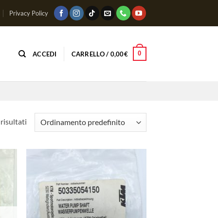
Privacy Policy
0
ACCEDI
CARRELLO /
0,00
€
risultati
ungi
Aggiungi
lista
alla lista
i
dei
deri
desideri