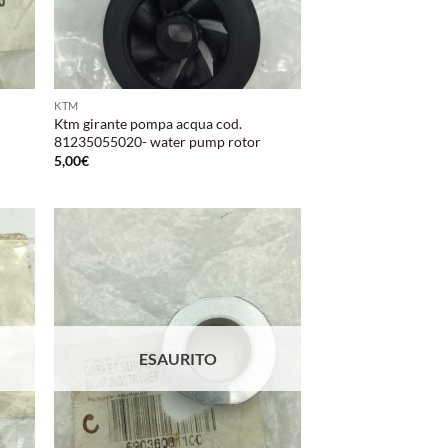
KTM
Ktm girante pompa acqua cod.
81235055020- water pump rotor
5,00
€
ungi
Aggiungi
lista
alla lista
i
dei
deri
desideri
ESAURITO