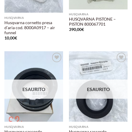
HUSQVARNA
HUSQVARNA
HUSQVARNA PISTONE –
Husqvarna cornetto presa
PISTON 800067701
d’aria cod. 8000A0917 – air
390,00
€
funnel
10,00
€
Aggiungi
Aggiungi
alla lista
alla lista
dei
dei
desideri
desideri
ESAURITO
ESAURITO
HUSQVARNA
HUSQVARNA
Husqvarna raccordo
Husqvarna raccordo