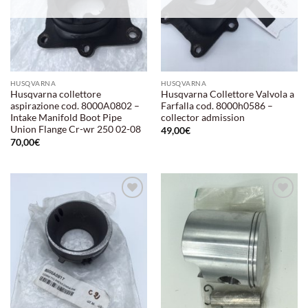
HUSQVARNA
HUSQVARNA
Husqvarna collettore
Husqvarna Collettore Valvola a
aspirazione cod. 8000A0802 –
Farfalla cod. 8000h0586 –
Intake Manifold Boot Pipe
collector admission
Union Flange Cr-wr 250 02-08
49,00
€
70,00
€
Aggiungi
Aggiungi
alla lista
alla lista
dei
dei
desideri
desideri