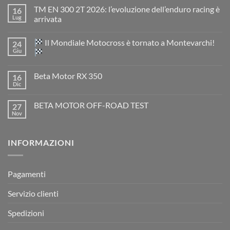
TM EN 300 2T 2026: l’evoluzione dell’enduro racing è
16
Lug
arrivata
Nessun
commento
Il Mondiale Motocross è tornato a Montevarchi!
24
su
TM
Giu
EN
300
Nessun
2T
commento
Beta Motor RX 350
16
2026:
su
l’evoluzione
Dic
Nessun
dell’enduro
Il
commento
racing
Mondiale
su
è
Motocross
BETA MOTOR OFF-ROAD TEST
27
Beta
arrivata
è
Motor
Nov
tornato
Nessun
RX
a
commento
350
su
Montevarchi!
BETA
INFORMAZIONI
MOTOR
OFF-
ROAD
TEST
Pagamenti
Servizio clienti
Spedizioni