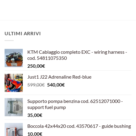
ULTIMI ARRIVI
KTM Cablaggio completo EXC - wiring harness -
cod. 54811075350
250,00
€
Just1 J22 Adrenaline Red-blue
Il
Il
599,00
€
540,00
€
prezzo
prezzo
originale
attuale
Supporto pompa benzina cod. 62512071000 -
era:
è:
support fuel pump
599,00€.
540,00€.
35,00
€
Boccola 42x44x20 cod. 43570617 - guide bushing
10,00
€