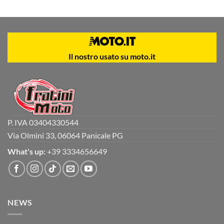
Il nostro usato su moto.it
P. IVA 03404330544
Via Olmini 33, 06064 Panicale PG
What's up:
+39 3334656649
NEWS