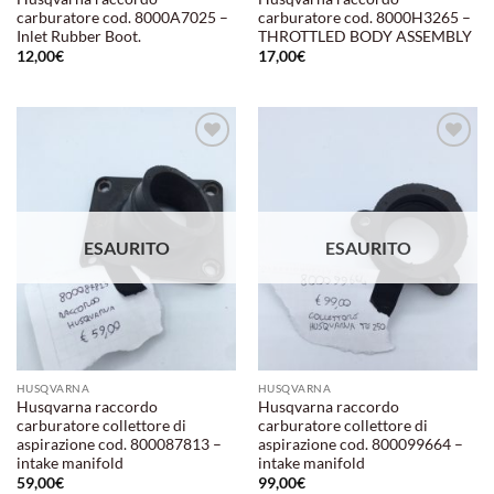
carburatore cod. 8000A7025 –
carburatore cod. 8000H3265 –
Inlet Rubber Boot.
THROTTLED BODY ASSEMBLY
12,00
€
17,00
€
Aggiungi
Aggiungi
alla lista
alla lista
dei
dei
desideri
desideri
ESAURITO
ESAURITO
HUSQVARNA
HUSQVARNA
Husqvarna raccordo
Husqvarna raccordo
carburatore collettore di
carburatore collettore di
aspirazione cod. 800087813 –
aspirazione cod. 800099664 –
intake manifold
intake manifold
59,00
€
99,00
€