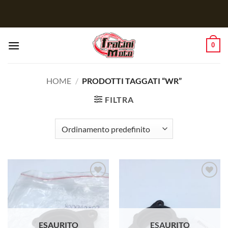
Salta
ai
contenuti
0
HOME
/
PRODOTTI TAGGATI “WR”
FILTRA
Aggiungi
Aggiungi
alla lista
alla lista
dei
dei
desideri
desideri
ESAURITO
ESAURITO