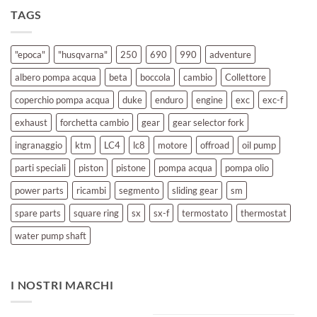
TAGS
"epoca"
"husqvarna"
250
690
990
adventure
albero pompa acqua
beta
boccola
cambio
Collettore
coperchio pompa acqua
duke
enduro
engine
exc
exc-f
exhaust
forchetta cambio
gear
gear selector fork
ingranaggio
ktm
LC4
lc8
motore
offroad
oil pump
parti speciali
piston
pistone
pompa acqua
pompa olio
power parts
ricambi
segmento
sliding gear
sm
spare parts
square ring
sx
sx-f
termostato
thermostat
water pump shaft
I NOSTRI MARCHI