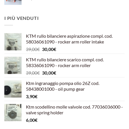
I PIÙ VENDUTI
KTM rullo bilanciere aspirazione compl. cod.
58036061090 - rocker arm roller intake
Il
Il
39,00
€
30,00
€
prezzo
prezzo
KTM rullo bilanciere scarico compl. cod.
originale
attuale
58336061090 - rocker arm roller
era:
è:
Il
Il
39,00
€
30,00
€
39,00€.
30,00€.
prezzo
prezzo
Ktm ingranaggio pompa olio 26Z cod.
originale
attuale
58438001000 - oil pump gear
era:
è:
3,90
€
39,00€.
30,00€.
Ktm scodellino molle valvole cod. 77036036000 -
valve spring holder
6,00
€