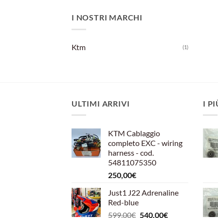
I NOSTRI MARCHI
Ktm
(1)
ULTIMI ARRIVI
I P
KTM Cablaggio
completo EXC - wiring
harness - cod.
54811075350
250,00
€
Just1 J22 Adrenaline
Red-blue
Il
Il
599,00
€
540,00
€