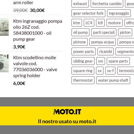
arm roller
exhaust
forchetta cambio
gea
Il
Il
39,00
€
30,00
€
gear selector fork
ingranaggio
prezzo
prezzo
Ktm ingranaggio pompa
originale
attuale
ktm
LC4
lc8
motore
offr
olio 26Z cod.
era:
è:
58438001000 - oil
oil pump
parti speciali
piston
39,00€.
30,00€.
pump gear
pistone
pompa acqua
pompa o
3,90
€
power parts
ricambi
segment
Ktm scodellino molle
sliding gear
sm
spare parts
valvole cod.
77036036000 - valve
square ring
sx
sx-f
termost
spring holder
thermostat
water pump shaft
6,00
€
Il nostro usato su moto.it