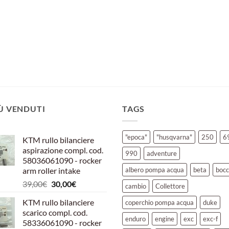
IÙ VENDUTI
TAGS
"epoca"
"husqvarna"
250
6
KTM rullo bilanciere
aspirazione compl. cod.
990
adventure
58036061090 - rocker
arm roller intake
albero pompa acqua
beta
bocc
Il
Il
39,00
€
30,00
€
cambio
Collettore
prezzo
prezzo
KTM rullo bilanciere
coperchio pompa acqua
duke
originale
attuale
scarico compl. cod.
era:
è:
enduro
engine
exc
exc-f
58336061090 - rocker
39,00€.
30,00€.