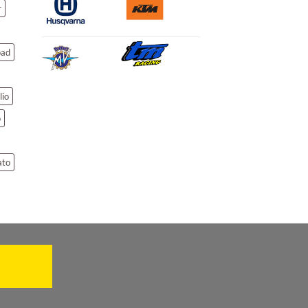
r
oad
lio
o
ato