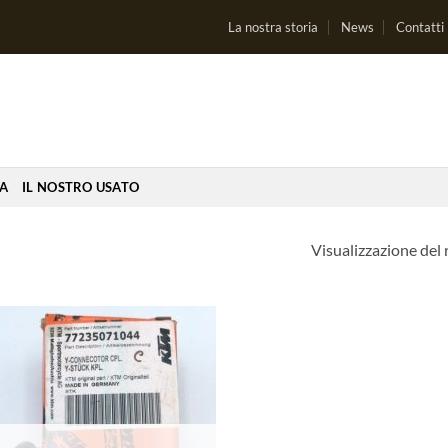
La nostra storia
News
Contatti
IA
IL NOSTRO USATO
Visualizzazione del 
Aggiungi
alla lista
dei
desideri