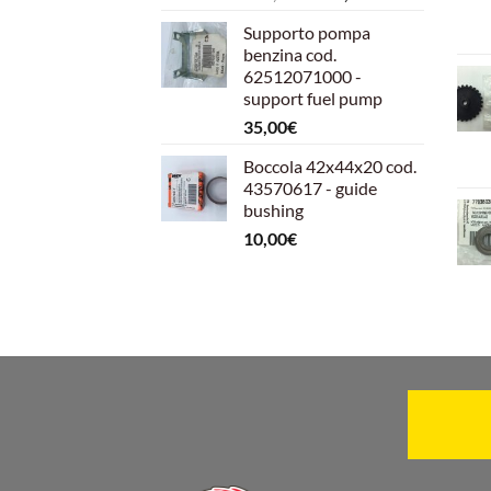
prezzo
prezzo
Supporto pompa
originale
attuale
benzina cod.
era:
è:
62512071000 -
599,00€.
540,00€.
support fuel pump
35,00
€
Boccola 42x44x20 cod.
43570617 - guide
bushing
10,00
€