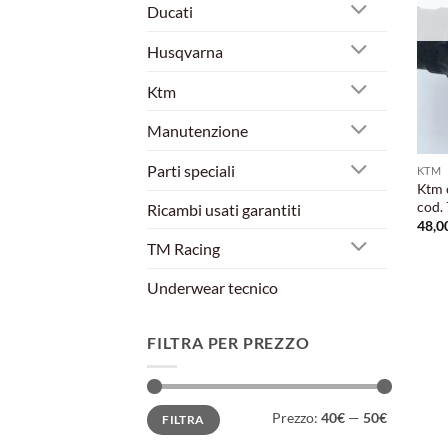
Ducati
Husqvarna
Ktm
Manutenzione
Parti speciali
KTM
Ktm 
cod.
Ricambi usati garantiti
48,0
TM Racing
Underwear tecnico
FILTRA PER PREZZO
Prezzo
Prezzo
Prezzo:
40€
—
50€
FILTRA
Min
Max