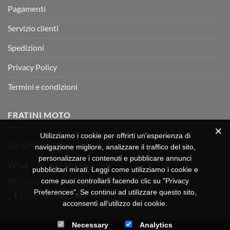
Pagamenti
Servizio clienti
Spedizioni
Privacy Policy
Termini e condizioni
FRATINI MOTO
Utilizziamo i cookie per offrirti un'esperienza di
Tel:
075 518 1504
navigazione migliore, analizzare il traffico del sito,
personalizzare i contenuti e pubblicare annunci
What's up:
+39 3334656649
pubblicitari mirati. Leggi come utilizziamo i cookie e
come puoi controllarli facendo clic su "Privacy
PEC:
fratinimoto@lamiapec.it
Preferences". Se continui ad utilizzare questo sito,
acconsenti all'utilizzo dei cookie.
Necessary
Analytics