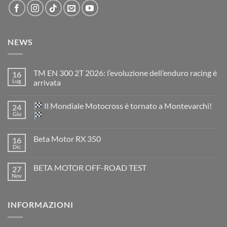
NEWS
TM EN 300 2T 2026: l’evoluzione dell’enduro racing è
16
Lug
arrivata
Nessun
commento
Il Mondiale Motocross è tornato a Montevarchi!
24
su
TM
Giu
EN
300
Nessun
2T
commento
Beta Motor RX 350
16
2026:
su
l’evoluzione
Dic
Nessun
dell’enduro
Il
commento
racing
Mondiale
su
è
Motocross
BETA MOTOR OFF-ROAD TEST
27
Beta
arrivata
è
Motor
Nov
tornato
Nessun
RX
a
commento
350
su
Montevarchi!
BETA
INFORMAZIONI
MOTOR
OFF-
ROAD
TEST