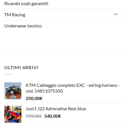
Ricambi usati garantiti
TM Racing
Underwear tecnico
ULTIMI ARRIVI
KTM Cablaggio completo EXC - wiring harness -
cod. 54811075350
250,00
€
Just1 J22 Adrenaline Red-blue
Il
Il
599,00
€
540,00
€
prezzo
prezzo
originale
attuale