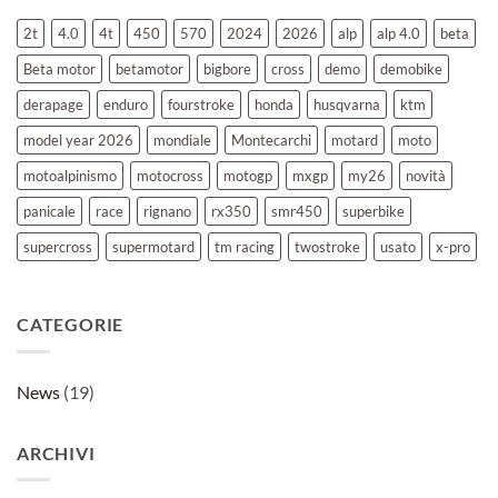
X-
PRO
2t
4.0
4t
450
570
2024
2026
alp
alp 4.0
beta
2026
Beta motor
betamotor
bigbore
cross
demo
demobike
derapage
enduro
fourstroke
honda
husqvarna
ktm
model year 2026
mondiale
Montecarchi
motard
moto
motoalpinismo
motocross
motogp
mxgp
my26
novità
panicale
race
rignano
rx350
smr450
superbike
supercross
supermotard
tm racing
twostroke
usato
x-pro
CATEGORIE
News
(19)
ARCHIVI