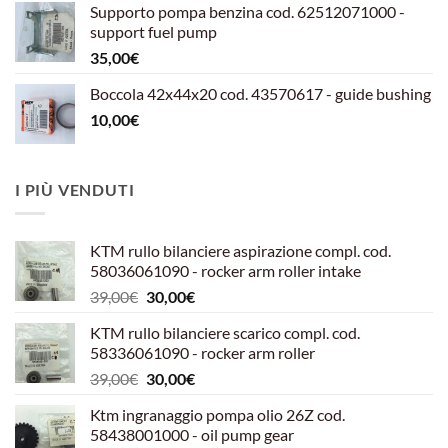
Supporto pompa benzina cod. 62512071000 -
era:
è:
support fuel pump
599,00€.
540,00€.
35,00
€
Boccola 42x44x20 cod. 43570617 - guide bushing
10,00
€
I PIÙ VENDUTI
KTM rullo bilanciere aspirazione compl. cod.
58036061090 - rocker arm roller intake
Il
Il
39,00
€
30,00
€
prezzo
prezzo
KTM rullo bilanciere scarico compl. cod.
originale
attuale
58336061090 - rocker arm roller
era:
è:
Il
Il
39,00
€
30,00
€
39,00€.
30,00€.
prezzo
prezzo
Ktm ingranaggio pompa olio 26Z cod.
originale
attuale
58438001000 - oil pump gear
era:
è: