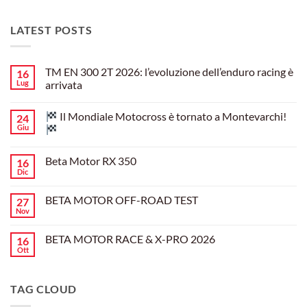
LATEST POSTS
TM EN 300 2T 2026: l’evoluzione dell’enduro racing è
16
Lug
arrivata
Nessun
commento
Il Mondiale Motocross è tornato a Montevarchi!
24
su
TM
Giu
EN
300
Nessun
2T
commento
Beta Motor RX 350
16
2026:
su
l’evoluzione
Dic
Nessun
dell’enduro
Il
commento
racing
Mondiale
su
è
Motocross
BETA MOTOR OFF-ROAD TEST
27
Beta
arrivata
è
Motor
Nov
tornato
Nessun
RX
a
commento
350
su
Montevarchi!
BETA MOTOR RACE & X-PRO 2026
16
BETA
MOTOR
Ott
Nessun
OFF-
commento
ROAD
su
TEST
BETA
TAG CLOUD
MOTOR
RACE
&