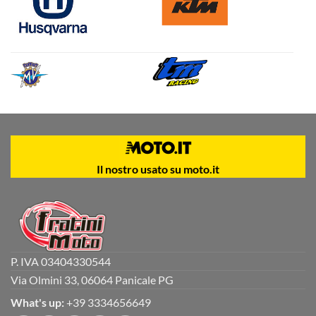
Il nostro usato su moto.it
P. IVA 03404330544
Via Olmini 33, 06064 Panicale PG
What's up:
+39 3334656649