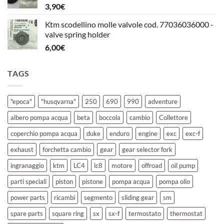
3,90
€
39,00€.
30,00€.
Ktm scodellino molle valvole cod. 77036036000 -
valve spring holder
6,00
€
TAGS
"epoca"
"husqvarna"
250
690
990
adventure
albero pompa acqua
beta
boccola
cambio
Collettore
coperchio pompa acqua
duke
enduro
engine
exc
exc-f
exhaust
forchetta cambio
gear
gear selector fork
ingranaggio
ktm
LC4
lc8
motore
offroad
oil pump
parti speciali
piston
pistone
pompa acqua
pompa olio
power parts
ricambi
segmento
sliding gear
sm
spare parts
square ring
sx
sx-f
termostato
thermostat