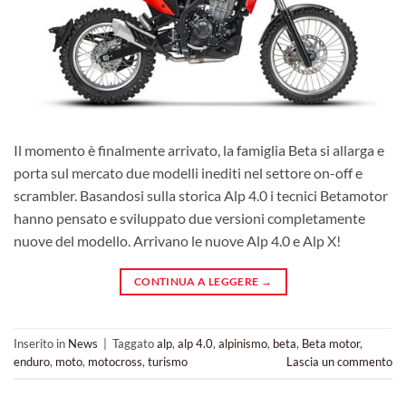
Il momento è finalmente arrivato, la famiglia Beta si allarga e
porta sul mercato due modelli inediti nel settore on-off e
scrambler. Basandosi sulla storica Alp 4.0 i tecnici Betamotor
hanno pensato e sviluppato due versioni completamente
nuove del modello. Arrivano le nuove Alp 4.0 e Alp X!
CONTINUA A LEGGERE
→
Inserito in
News
|
Taggato
alp
,
alp 4.0
,
alpinismo
,
beta
,
Beta motor
,
enduro
,
moto
,
motocross
,
turismo
Lascia un commento