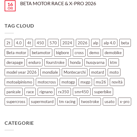
Montevarchi!
BETA MOTOR RACE & X-PRO 2026
16
BETA
MOTOR
Ott
Nessun
OFF-
commento
ROAD
su
TEST
BETA
TAG CLOUD
MOTOR
RACE
&
X-
PRO
2t
4.0
4t
450
570
2024
2026
alp
alp 4.0
beta
2026
Beta motor
betamotor
bigbore
cross
demo
demobike
derapage
enduro
fourstroke
honda
husqvarna
ktm
model year 2026
mondiale
Montecarchi
motard
moto
motoalpinismo
motocross
motogp
mxgp
my26
novità
panicale
race
rignano
rx350
smr450
superbike
supercross
supermotard
tm racing
twostroke
usato
x-pro
CATEGORIE