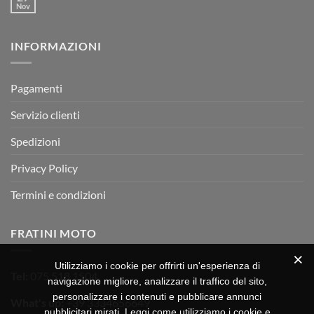
arrivata
è
Motor
Nov
tornato
Nessun
RX
a
commento
350
su
Montevarchi!
BETA
INFORMAZIONI
MOTOR
OFF-
ROAD
TEST
Pagamenti
Servizio clienti
Spedizioni
Privacy Policy
Termini e condizioni
FRATINI MOTO
Utilizziamo i cookie per offrirti un'esperienza di
Tel:
075 518 1504
navigazione migliore, analizzare il traffico del sito,
personalizzare i contenuti e pubblicare annunci
What's up:
+39 3334656649
pubblicitari mirati. Leggi come utilizziamo i cookie e