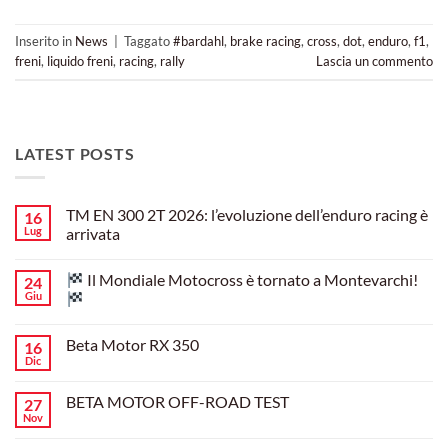
Inserito in
News
|
Taggato
#bardahl
,
brake racing
,
cross
,
dot
,
enduro
,
f1
,
freni
,
liquido freni
,
racing
,
rally
Lascia un commento
LATEST POSTS
TM EN 300 2T 2026: l’evoluzione dell’enduro racing è
16
Lug
arrivata
Nessun
commento
Il Mondiale Motocross è tornato a Montevarchi!
24
su
TM
Giu
EN
300
Nessun
2T
commento
Beta Motor RX 350
16
2026:
su
l’evoluzione
Dic
Nessun
dell’enduro
Il
commento
racing
Mondiale
su
è
Motocross
BETA MOTOR OFF-ROAD TEST
27
Beta
arrivata
è
Motor
Nov
tornato
Nessun
RX
a
commento
350
su