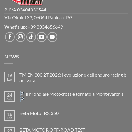
P. IVA 03404330544
Via Olmini 33, 06064 Panicale PG
What's up:
+39 3334656649
NEWS
TM EN 300 2T 2026: l’evoluzione dell’enduro racing è
16
Lug
arrivata
Nessun
commento
Il Mondiale Motocross è tornato a Montevarchi!
24
su
TM
Giu
EN
300
Nessun
2T
commento
Beta Motor RX 350
16
2026:
su
l’evoluzione
Dic
Nessun
dell’enduro
Il
commento
racing
Mondiale
su
è
Motocross
BETA MOTOR OFF-ROAD TEST
27
Beta