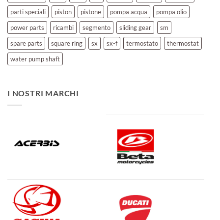
parti speciali
piston
pistone
pompa acqua
pompa olio
power parts
ricambi
segmento
sliding gear
sm
spare parts
square ring
sx
sx-f
termostato
thermostat
water pump shaft
I NOSTRI MARCHI