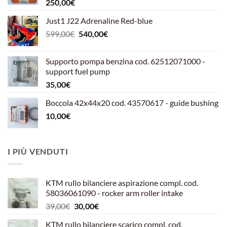
250,00
€
Just1 J22 Adrenaline Red-blue
Il
Il
599,00
€
540,00
€
prezzo
prezzo
originale
attuale
Supporto pompa benzina cod. 62512071000 -
era:
è:
support fuel pump
599,00€.
540,00€.
35,00
€
Boccola 42x44x20 cod. 43570617 - guide bushing
10,00
€
I PIÙ VENDUTI
KTM rullo bilanciere aspirazione compl. cod.
58036061090 - rocker arm roller intake
Il
Il
39,00
€
30,00
€
prezzo
prezzo
KTM rullo bilanciere scarico compl. cod.
originale
attuale