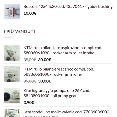
Boccola 42x44x20 cod. 43570617 - guide bushing
10,00
€
I PIÙ VENDUTI
KTM rullo bilanciere aspirazione compl. cod.
58036061090 - rocker arm roller intake
Il
Il
39,00
€
30,00
€
prezzo
prezzo
KTM rullo bilanciere scarico compl. cod.
originale
attuale
58336061090 - rocker arm roller
era:
è:
Il
Il
39,00
€
30,00
€
39,00€.
30,00€.
prezzo
prezzo
Ktm ingranaggio pompa olio 26Z cod.
originale
attuale
58438001000 - oil pump gear
era:
è:
3,90
€
39,00€.
30,00€.
Ktm scodellino molle valvole cod. 77036036000 -
valve spring holder