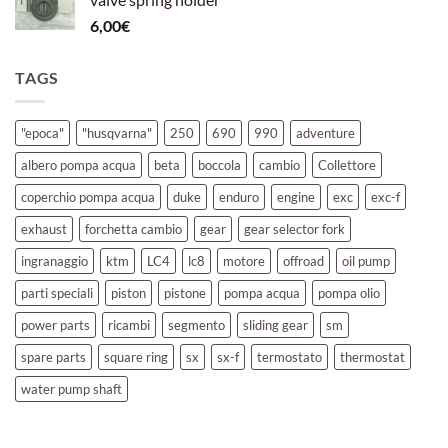
6,00
€
TAGS
"epoca"
"husqvarna"
250
690
990
adventure
albero pompa acqua
beta
boccola
cambio
Collettore
coperchio pompa acqua
duke
enduro
engine
exc
exc-f
exhaust
forchetta cambio
gear
gear selector fork
ingranaggio
ktm
LC4
lc8
motore
offroad
oil pump
parti speciali
piston
pistone
pompa acqua
pompa olio
power parts
ricambi
segmento
sliding gear
sm
spare parts
square ring
sx
sx-f
termostato
thermostat
water pump shaft