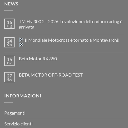
NEWS
TM EN 300 2T 2026: l’evoluzione dell’enduro racing è
16
Lug
arrivata
Nessun
commento
Il Mondiale Motocross è tornato a Montevarchi!
24
su
TM
Giu
EN
300
Nessun
2T
commento
Beta Motor RX 350
16
2026:
su
l’evoluzione
Dic
Nessun
dell’enduro
Il
commento
racing
Mondiale
su
è
Motocross
BETA MOTOR OFF-ROAD TEST
27
Beta
arrivata
è
Motor
Nov
tornato
Nessun
RX
a
commento
350
su
Montevarchi!
BETA
INFORMAZIONI
MOTOR
OFF-
ROAD
TEST
Pagamenti
Servizio clienti