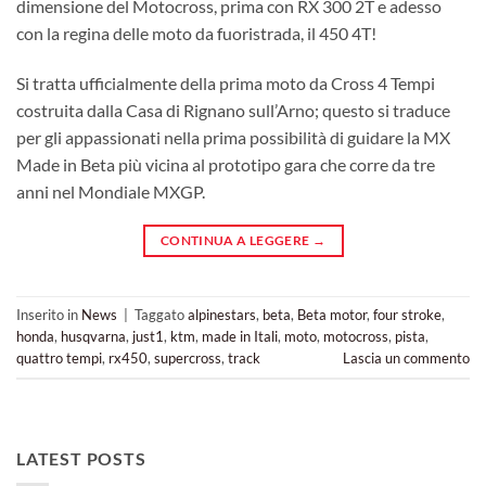
dimensione del Motocross, prima con RX 300 2T e adesso
con la regina delle moto da fuoristrada, il 450 4T!
Si tratta ufficialmente della prima moto da Cross 4 Tempi
costruita dalla Casa di Rignano sull’Arno; questo si traduce
per gli appassionati nella prima possibilità di guidare la MX
Made in Beta più vicina al prototipo gara che corre da tre
anni nel Mondiale MXGP.
CONTINUA A LEGGERE
→
Inserito in
News
|
Taggato
alpinestars
,
beta
,
Beta motor
,
four stroke
,
honda
,
husqvarna
,
just1
,
ktm
,
made in Itali
,
moto
,
motocross
,
pista
,
quattro tempi
,
rx450
,
supercross
,
track
Lascia un commento
LATEST POSTS