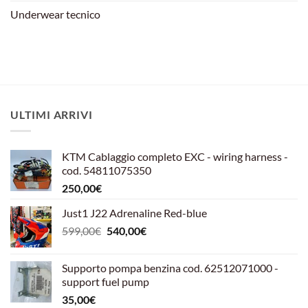
Underwear tecnico
ULTIMI ARRIVI
KTM Cablaggio completo EXC - wiring harness -
cod. 54811075350
250,00
€
Just1 J22 Adrenaline Red-blue
Il
Il
599,00
€
540,00
€
prezzo
prezzo
originale
attuale
Supporto pompa benzina cod. 62512071000 -
era:
è:
support fuel pump
599,00€.
540,00€.
35,00
€