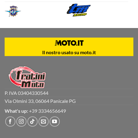
Il nostro usato su moto.it
P. IVA 03404330544
Via Olmini 33, 06064 Panicale PG
What's up:
+39 3334656649