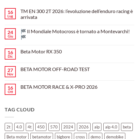
TM EN 300 2T 2026: l’evoluzione dell’enduro racing è
16
Lug
arrivata
Nessun
commento
Il Mondiale Motocross è tornato a Montevarchi!
24
su
TM
Giu
EN
300
Nessun
2T
commento
Beta Motor RX 350
16
2026:
su
l’evoluzione
Dic
Nessun
dell’enduro
Il
commento
racing
Mondiale
su
è
Motocross
BETA MOTOR OFF-ROAD TEST
27
Beta
arrivata
è
Motor
Nov
tornato
Nessun
RX
a
commento
350
su
Montevarchi!
BETA MOTOR RACE & X-PRO 2026
16
BETA
MOTOR
Ott
Nessun
OFF-
commento
ROAD
su
TEST
BETA
TAG CLOUD
MOTOR
RACE
&
X-
PRO
2t
4.0
4t
450
570
2024
2026
alp
alp 4.0
beta
2026
Beta motor
betamotor
bigbore
cross
demo
demobike