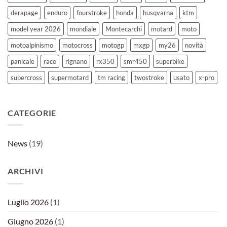
derapage
enduro
fourstroke
honda
husqvarna
ktm
model year 2026
mondiale
Montecarchi
motard
moto
motoalpinismo
motocross
motogp
mxgp
my26
novità
panicale
race
rignano
rx350
smr450
superbike
supercross
supermotard
tm racing
twostroke
usato
x-pro
CATEGORIE
News
(19)
ARCHIVI
Luglio 2026
(1)
Giugno 2026
(1)