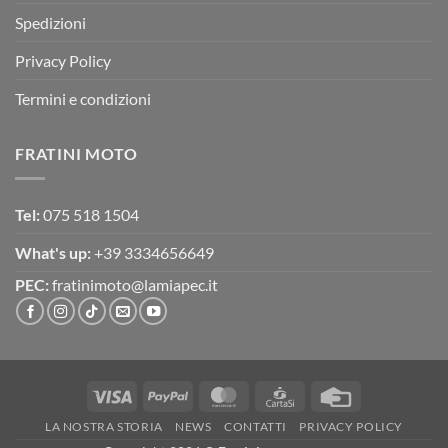
Spedizioni
Privacy Policy
Termini e condizioni
FRATINI MOTO
Tel:
075 518 1504
What's up:
+39 3334656649
PEC:
fratinimoto@lamiapec.it
Visa
PayPal
MasterCard
CartaSi
Credit
Card
LA NOSTRA STORIA
NEWS
CONTATTI
PRIVACY POLICY