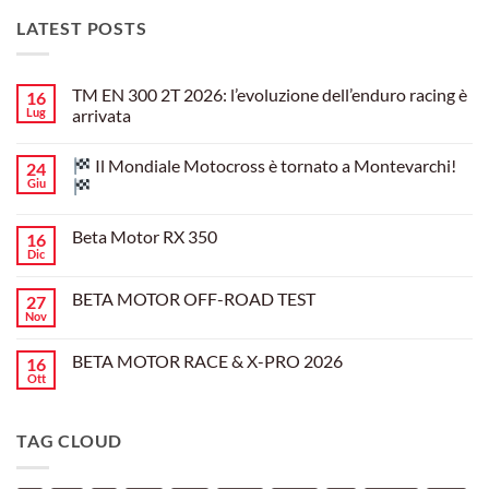
LATEST POSTS
TM EN 300 2T 2026: l’evoluzione dell’enduro racing è
16
Lug
arrivata
Nessun
commento
Il Mondiale Motocross è tornato a Montevarchi!
24
su
TM
Giu
EN
300
Nessun
2T
commento
Beta Motor RX 350
16
2026:
su
l’evoluzione
Dic
Nessun
dell’enduro
Il
commento
racing
Mondiale
su
è
Motocross
BETA MOTOR OFF-ROAD TEST
27
Beta
arrivata
è
Motor
Nov
tornato
Nessun
RX
a
commento
350
su
Montevarchi!
BETA MOTOR RACE & X-PRO 2026
16
BETA
MOTOR
Ott
Nessun
OFF-
commento
ROAD
su
TEST
BETA
TAG CLOUD
MOTOR
RACE
&
X-