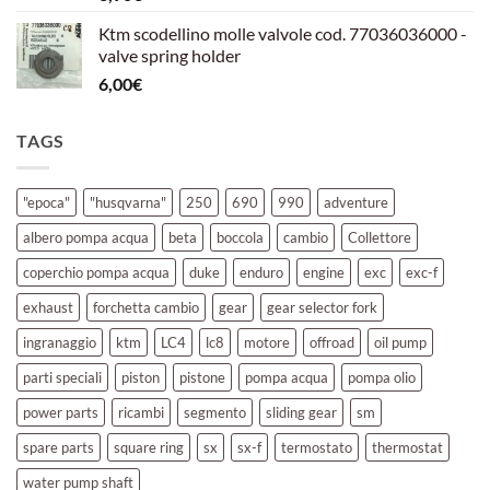
Ktm scodellino molle valvole cod. 77036036000 -
valve spring holder
6,00
€
TAGS
"epoca"
"husqvarna"
250
690
990
adventure
albero pompa acqua
beta
boccola
cambio
Collettore
coperchio pompa acqua
duke
enduro
engine
exc
exc-f
exhaust
forchetta cambio
gear
gear selector fork
ingranaggio
ktm
LC4
lc8
motore
offroad
oil pump
parti speciali
piston
pistone
pompa acqua
pompa olio
power parts
ricambi
segmento
sliding gear
sm
spare parts
square ring
sx
sx-f
termostato
thermostat
water pump shaft