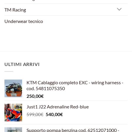
TM Racing
Underwear tecnico
ULTIMI ARRIVI
KTM Cablaggio completo EXC - wiring harness -
cod. 54811075350
250,00
€
Just1 J22 Adrenaline Red-blue
Il
Il
599,00
€
540,00
€
prezzo
prezzo
originale
attuale
Supporto pompa benzina cod. 62512071000 -