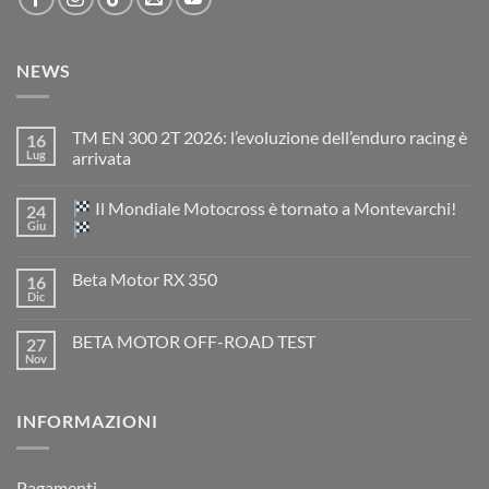
NEWS
TM EN 300 2T 2026: l’evoluzione dell’enduro racing è
16
Lug
arrivata
Nessun
commento
Il Mondiale Motocross è tornato a Montevarchi!
24
su
TM
Giu
EN
300
Nessun
2T
commento
Beta Motor RX 350
16
2026:
su
l’evoluzione
Dic
Nessun
dell’enduro
Il
commento
racing
Mondiale
su
è
Motocross
BETA MOTOR OFF-ROAD TEST
27
Beta
arrivata
è
Motor
Nov
tornato
Nessun
RX
a
commento
350
su
Montevarchi!
BETA
INFORMAZIONI
MOTOR
OFF-
ROAD
TEST
Pagamenti