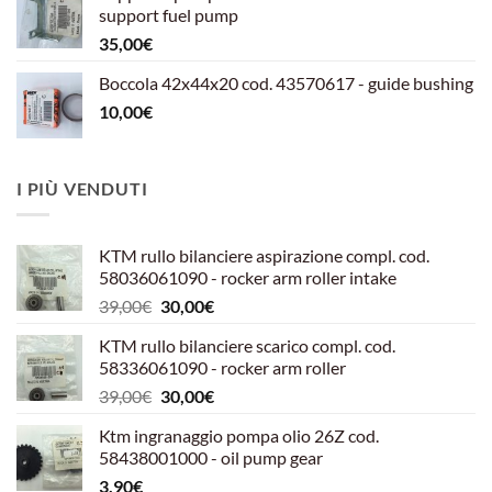
era:
è:
support fuel pump
599,00€.
540,00€.
35,00
€
Boccola 42x44x20 cod. 43570617 - guide bushing
10,00
€
I PIÙ VENDUTI
KTM rullo bilanciere aspirazione compl. cod.
58036061090 - rocker arm roller intake
Il
Il
39,00
€
30,00
€
prezzo
prezzo
KTM rullo bilanciere scarico compl. cod.
originale
attuale
58336061090 - rocker arm roller
era:
è:
Il
Il
39,00
€
30,00
€
39,00€.
30,00€.
prezzo
prezzo
Ktm ingranaggio pompa olio 26Z cod.
originale
attuale
58438001000 - oil pump gear
era:
è:
3,90
€
39,00€.
30,00€.