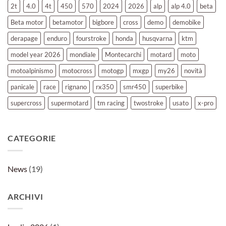
PRO
2t
4.0
4t
450
570
2024
2026
alp
alp 4.0
beta
2026
Beta motor
betamotor
bigbore
cross
demo
demobike
derapage
enduro
fourstroke
honda
husqvarna
ktm
model year 2026
mondiale
Montecarchi
motard
moto
motoalpinismo
motocross
motogp
mxgp
my26
novità
panicale
race
rignano
rx350
smr450
superbike
supercross
supermotard
tm racing
twostroke
usato
x-pro
CATEGORIE
News
(19)
ARCHIVI