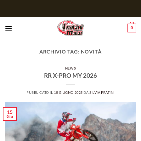
Salta
ai
contenuti
0
ARCHIVIO TAG:
NOVITÀ
NEWS
RR X-PRO MY 2026
PUBBLICATO IL
15 GIUGNO 2025
DA
SILVIA FRATINI
15
Giu